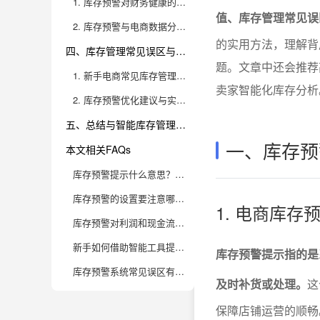
1. 库存预警对财务健康的影响
值、库存管理常见误
2. 库存预警与电商数据分析的深度结合
的实用方法，理解背
四、库存管理常见误区与优化建议
题。文章中还会推荐高
1. 新手电商常见库存管理误区
卖家智能化库存分析
2. 库存预警优化建议与实操方法
五、总结与智能库存管理推荐
一、库存预
本文相关FAQs
库存预警提示什么意思？对电商新手来说有什么必要性？
库存预警的设置要注意哪些参数？有什么实用方法？
1. 电商库
库存预警对利润和现金流有什么影响？为什么说它是库存管理的核心？
新手如何借助智能工具提升库存预警管理水平？
库存预警提示指的是
库存预警系统常见误区有哪些？新手该如何规避？
及时补货或处理。
这
保障店铺运营的顺畅