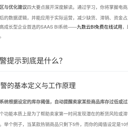
区与优化建议
四大要点展开深度解读。通过学习，你将掌握电商
后的数据逻辑，并能应用于实际运营，减少缺货、滞销、资金占
成长型企业首选的SAAS BI系统——
九数云BI免费在线试用
，
。
警提示到底是什么？
存预警的基本定义与工作原理
系统根据设定的库存阈值，自动提醒卖家某些商品库存过低或过
个功能本质上是为了帮助卖家第一时间发现潜在的断货风险或滞
。举个例子，当某款热销商品只剩下5件，而你的阈值设定是10