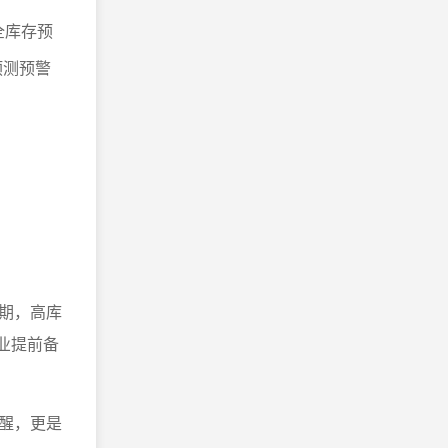
全库存预
预测预警
期，高库
业提前备
醒，更是