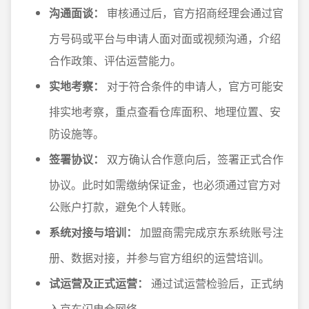
沟通面谈：
审核通过后，官方招商经理会通过官
方号码或平台与申请人面对面或视频沟通，介绍
合作政策、评估运营能力。
实地考察：
对于符合条件的申请人，官方可能安
排实地考察，重点查看仓库面积、地理位置、安
防设施等。
签署协议：
双方确认合作意向后，签署正式合作
协议。此时如需缴纳保证金，也必须通过官方对
公账户打款，避免个人转账。
系统对接与培训：
加盟商需完成京东系统账号注
册、数据对接，并参与官方组织的运营培训。
试运营及正式运营：
通过试运营检验后，正式纳
入京东闪电仓网络。