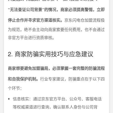
“无法查证公司背景”的情况，商家必须提高警惕，立即
停止合作并寻求官方渠道核实。
京东闪电仓加盟流程极
为规范，绝不会主动向商家索要任何费用，也不会通过
非官方平台进行资质审核。
2. 商家防骗实用技巧与应急建议
商家想要避免加盟骗局，必须掌握一套完整的防骗流程
和自我保护机制。
行业专家建议，防骗重点在于以下四
个环节：
信息核实：通过京东官方平台、公众号、客服电话
等权威渠道进行查询，确认联系人身份与公司背