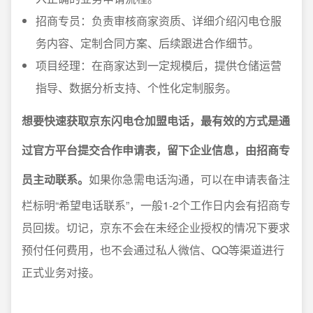
招商专员：负责审核商家资质、详细介绍闪电仓服
务内容、定制合同方案、后续跟进合作细节。
项目经理：在商家达到一定规模后，提供仓储运营
指导、数据分析支持、个性化定制服务。
想要快速获取京东闪电仓加盟电话，最有效的方式是通
过官方平台提交合作申请表，留下企业信息，由招商专
员主动联系。
如果你急需电话沟通，可以在申请表备注
栏标明“希望电话联系”，一般1-2个工作日内会有招商专
员回拨。切记，京东不会在未经企业授权的情况下要求
预付任何费用，也不会通过私人微信、QQ等渠道进行
正式业务对接。