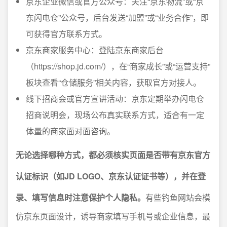
京东企业微信或官方公众号：关注“京东物流”或“京
东闪电仓”公众号，后台发送“加盟”或“业务合作”，即
可获得官方联系方式。
京东商家服务中心：登陆京东商家后台
（https://shop.jd.com/），在“商家成长”或“运营支持”
板块查看“仓储服务”相关内容，获取官方对接人。
线下招商会或官方宣讲活动：京东定期举办闪电仓
招商说明会，现场公布真实联系方式，适合有一定
体量的商家面对面咨询。
无论选择哪种方式，都必须核实页面是否带有京东官方
认证标识（如JD LOGO、京东认证证书等），并在登
录、填写信息时注意保护个人隐私。
有些钓鱼网站会模
仿京东页面设计，诱导商家填写手机号或企业信息，最