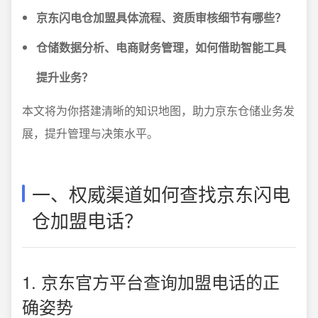
京东闪电仓加盟具体流程、资质审核细节有哪些？
仓储数据分析、电商财务管理，如何借助智能工具
提升业务？
本文将为你搭建清晰的知识地图，助力京东仓储业务发
展，提升管理与决策水平。
一、权威渠道如何查找京东闪电
仓加盟电话？
1. 京东官方平台查询加盟电话的正
确姿势