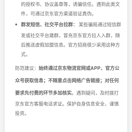
的授权书、协议盖章等，诱骗信任。遇到此类文
件，可通过京东官方渠道验证真伪。
群发短信、社交平台拉群：
某些骗局通过短信群
发或社交平台建群，冒充京东官方拉人入群，随
后推送虚假加盟信息。官方招商很少采用这种方
式。
防范建议：
始终通过京东物流官网或APP、官方公
众号获取信息；不随意点击网络广告链接；对任何
要求先付费的环节多加核实
。遇到疑问，及时拨打
京东官方客服电话求证。保护自身信息安全，谨慎
投资。