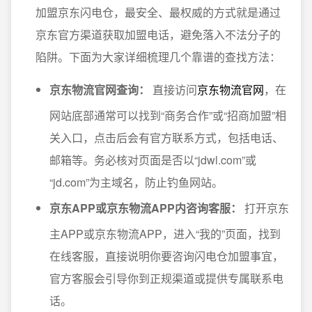
加盟京东闪电仓，最安全、最权威的方式就是通过
京东官方渠道获取加盟电话，避免落入不法分子的
陷阱。下面为大家详细梳理几个靠谱的查找方法：
京东物流官网查询：
直接访问
京东物流官网
，在
网站底部通常可以找到“商务合作”或“招商加盟”相
关入口，点击后会有官方联系方式，包括电话、
邮箱等。务必核对页面是否以“jdwl.com”或
“jd.com”为主域名，防止钓鱼网站。
京东APP或京东物流APP内咨询客服：
打开京东
主APP或京东物流APP，进入“我的”页面，找到
在线客服，直接说明你要咨询闪电仓加盟事宜，
官方客服会引导你到正规渠道或提供专属联系电
话。