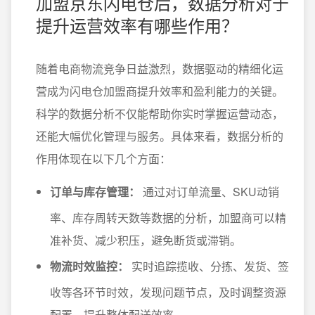
加盟京东闪电仓后，数据分析对于
提升运营效率有哪些作用？
随着电商物流竞争日益激烈，数据驱动的精细化运
营成为闪电仓加盟商提升效率和盈利能力的关键。
科学的数据分析不仅能帮助你实时掌握运营动态，
还能大幅优化管理与服务。具体来看，数据分析的
作用体现在以下几个方面：
订单与库存管理：
通过对订单流量、SKU动销
率、库存周转天数等数据的分析，加盟商可以精
准补货、减少积压，避免断货或滞销。
物流时效监控：
实时追踪揽收、分拣、发货、签
收等各环节时效，发现问题节点，及时调整资源
配置，提升整体配送效率。