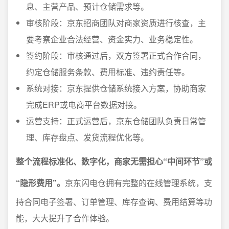
息、主营产品、预计仓储需求等。
审核阶段：京东招商团队对商家资质进行核查，主
要考察企业合法经营、资金实力、业务稳定性。
签约阶段：审核通过后，双方签署正式合作合同，
约定仓储服务条款、费用标准、违约责任等。
系统对接：京东提供仓储系统接入方案，协助商家
完成ERP或电商平台数据对接。
运营支持：正式运营后，京东仓储团队负责日常管
理、库存盘点、发货流程优化等。
整个流程标准化、数字化，商家无需担心“中间环节”或
“隐形费用”。
京东闪电仓拥有完整的在线管理系统，支
持合同电子签署、订单管理、库存查询、费用结算等功
能，大大提升了合作体验。