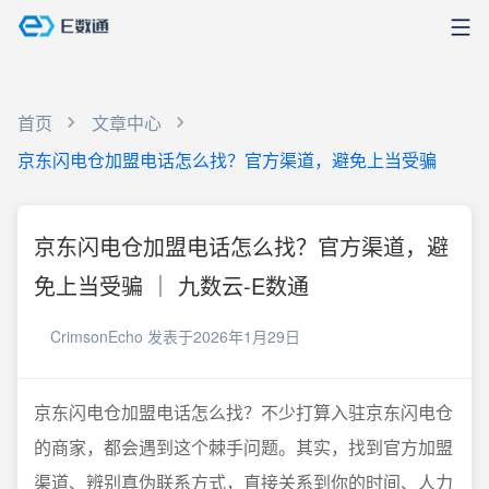
首页
文章中心
京东闪电仓加盟电话怎么找？官方渠道，避免上当受骗
京东闪电仓加盟电话怎么找？官方渠道，避
免上当受骗 ｜ 九数云-E数通
CrimsonEcho
发表于2026年1月29日
京东闪电仓加盟电话怎么找？不少打算入驻京东闪电仓
的商家，都会遇到这个棘手问题。其实，找到官方加盟
渠道、辨别真伪联系方式，直接关系到你的时间、人力