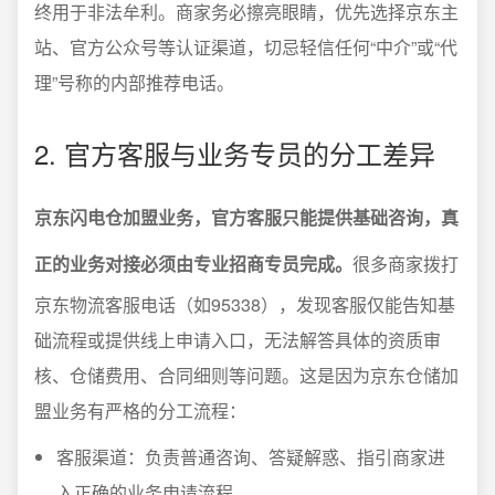
终用于非法牟利。商家务必擦亮眼睛，优先选择京东主
站、官方公众号等认证渠道，切忌轻信任何“中介”或“代
理”号称的内部推荐电话。
2. 官方客服与业务专员的分工差异
京东闪电仓加盟业务，官方客服只能提供基础咨询，真
正的业务对接必须由专业招商专员完成。
很多商家拨打
京东物流客服电话（如95338），发现客服仅能告知基
础流程或提供线上申请入口，无法解答具体的资质审
核、仓储费用、合同细则等问题。这是因为京东仓储加
盟业务有严格的分工流程：
客服渠道：负责普通咨询、答疑解惑、指引商家进
入正确的业务申请流程。