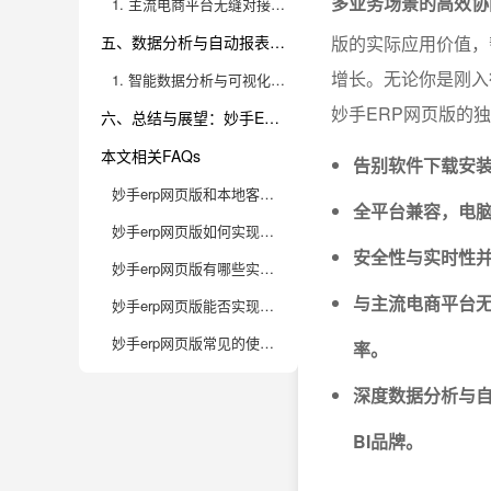
多业务场景的高效协
1. 主流电商平台无缝对接，订单、库存、财务全面管控
五、数据分析与自动报表：科学决策的利器
版的实际应用价值，
增长。无论你是刚入
1. 智能数据分析与可视化报表，驱动企业高效成长
妙手ERP网页版的
六、总结与展望：妙手ERP网页版引领电商数字化管理新趋势
本文相关FAQs
告别软件下载安装
妙手erp网页版和本地客户端有什么区别？适合哪些电商企业？
全平台兼容，电
妙手erp网页版如何实现多店铺、多平台订单一站式管理？
安全性与实时性
妙手erp网页版有哪些实用的数据分析功能？数据安全如何保障？
与主流电商平台
妙手erp网页版能否实现高效的团队协作和权限管理？如何设置？
妙手erp网页版常见的使用误区有哪些？如何避免踩坑？
率。
深度数据分析与自
BI品牌。