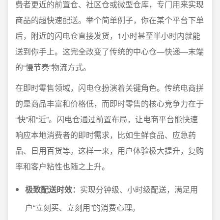
费者更近的前置仓、社区仓或微型仓库，专门用来实现
商品的超快速配送。举个简单例子，你在某个平台下单
后，附近的闪电仓直接发货，1小时甚至半小时内就能
送到你手上。这完全改变了传统的中心仓—快递—末端
的“慢节奏”物流方式。
在即时零售领域，闪电仓扮演着关键角色。传统电商拼
的是商品丰富和价格低，而
即时零售
的核心竞争力在于
“快”和“近”。闪电仓通过前置布局，让电商平台能快速
响应本地消费者的即时需求，比如生鲜食品、应急药
品、日用百货等。这样一来，用户体验极大提升，复购
率和客户粘性也随之上升。
极致配送时效：
实现分钟级、小时级配送，满足用
户“立刻买、立刻用”的消费心理。