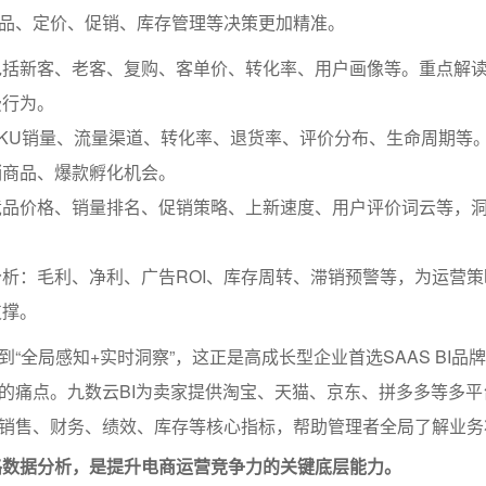
品、定价、促销、库存管理等决策更加精准。
包括新客、老客、复购、客单价、转化率、用户画像等。重点解
费行为。
KU销量、流量渠道、转化率、退货率、评价分布、生命周期等
销商品、爆款孵化机会。
竞品价格、销量排名、促销策略、上新速度、用户评价词云等，
析：毛利、净利、广告ROI、库存周转、滞销预警等，为运营策
支撑。
“全局感知+实时洞察”，这正是高成长型企业首选SAAS BI品牌
的痛点。九数云BI为卖家提供淘宝、天猫、京东、拼多多等多平
销售、财务、绩效、库存等核心指标，帮助管理者全局了解业务
路数据分析，是提升电商运营竞争力的关键底层能力。