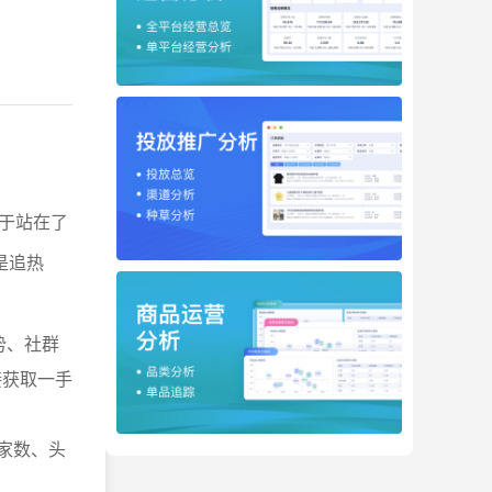
于站在了
是追热
势、社群
接获取一手
家数、头