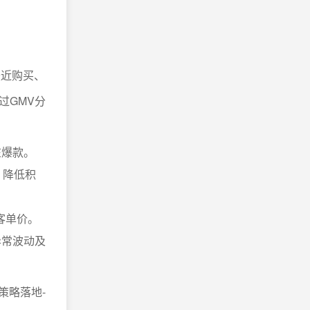
最近购买、
过GMV分
在爆款。
，降低积
客单价。
异常波动及
策略落地-