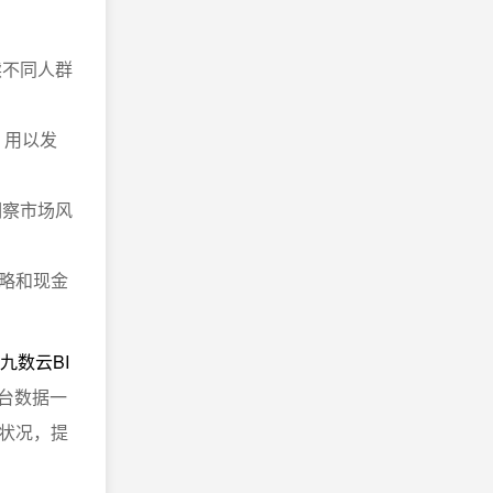
读不同人群
。用以发
洞察市场风
略和现金
九数云BI
台数据一
状况，提