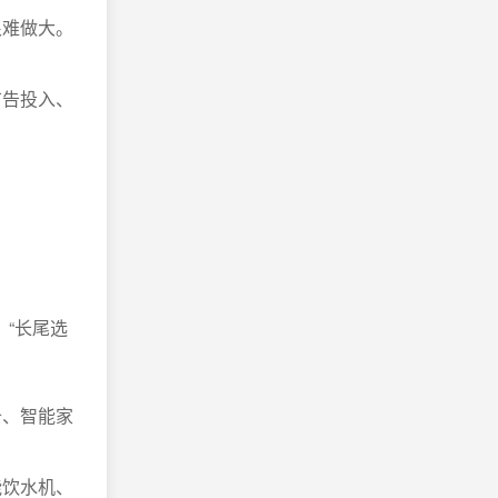
很难做大。
广告投入、
、“长尾选
备、智能家
能饮水机、