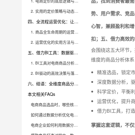
品，找到消费者最需
1. 电商定价的底层逻辑与误区
2. 实用的定价策略与动态调整机制
势、用户需求、竞品
四、全流程运营优化：让每一个环节都高效
心智，兼顾盈利和增
1. 商品全生命周期的运营要点
扣；五、借力高效的
2. 运营优化的实用方法与案例
会围绕这五大环节，
五、借力BI工具：数据驱动业务增长
维度的商品分析体系
1. BI工具对电商商品分析的价值
精准选品，锁定
2. BI驱动的高效决策与落地优化
深度数据分析，
六、结语：全维度商品分析，成就高效电商运营
科学定价，平衡
本文相关FAQs
运营优化，提升
电商商品选品时，哪些核心数据指标值得重点关注？
借力BI工具，打
如何通过数据分析优化电商商品定价策略？
掌握这套逻辑，不仅
电商企业如何利用数据分析提升商品转化率？