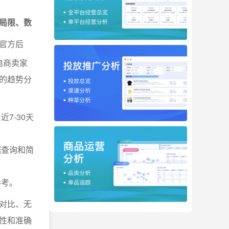
局限、数
官方后
电商卖家
的趋势分
7-30天
据查询和简
参考。
对比、无
性和准确