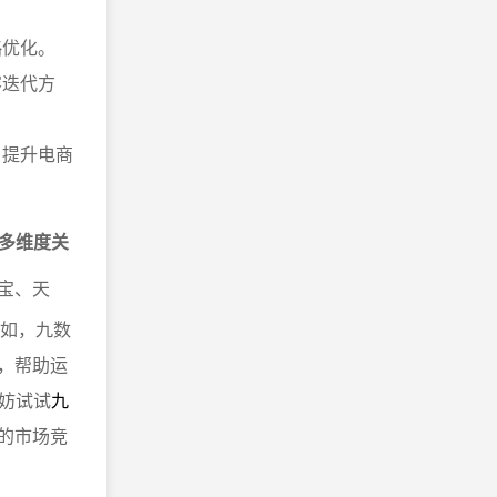
略优化。
容迭代方
，提升电商
多维度关
宝、天
例如，九数
，帮助运
妨试试
九
的市场竞