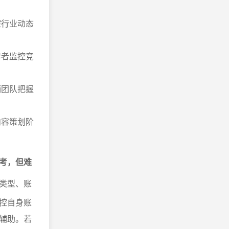
控行业动态
作者监控竞
销团队把握
内容策划阶
考，但难
类型、账
控自身账
辅助。若