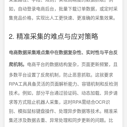
如，自动登录电商后台，批量下载订单数据，或定时采
集竞品价格，实现比人工更快速、更准确的采集效果。
2. 精准采集的难点与应对策略
电商数据采集难点集中在数据复杂性、实时性与平台反
爬机制。
电商平台的数据结构复杂，页面更新频繁，且
多数平台设置了反爬机制，防止恶意抓取。这就要求
RPA工具具备灵活的页面解析能力、容错机制和反检测
技术。例如，部分平台通过验证码、动态加载、异步请
求等方式阻止机器人采集，这时RPA需结合OCR识
别、模拟鼠标键盘操作、处理异步数据等技术。精准采
集还涉及数据去重、异常处理和同步更新的问题。比