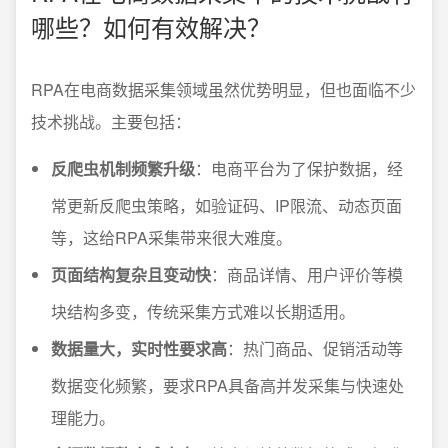
哪些？如何有效解决？
RPA在电商数据采集领域虽然优势明显，但也面临不少
技术挑战。主要包括：
反爬虫机制频繁升级
：电商平台为了保护数据，经
常更新反爬虫策略，如验证码、IP限流、动态页面
等，这给RPA采集带来很大难度。
页面结构复杂且变动快
：商品详情、用户评价等模
块结构多变，传统采集方式难以长期适用。
数据量大，实时性要求高
：热门商品、促销活动等
数据变化频繁，要求RPA具备高并发采集与快速处
理能力。