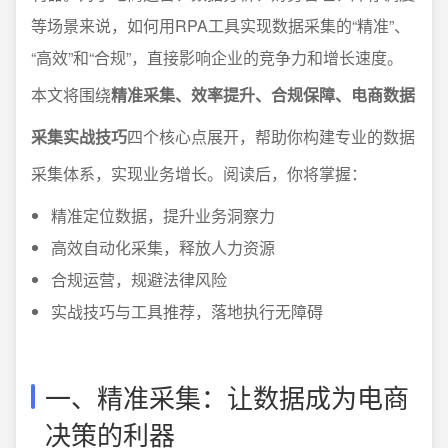
等场景来说，如何用RPA工具实现数据采集的“精准”、
“高效”和“合规”，直接影响企业的竞争力和增长速度。
本文将围绕
精准采集、效率提升、合规保障、电商数据
采集实战技巧
四个核心点展开，帮助你构建专业的数据
采集体系，实现业务增长。阅读后，你将掌握：
精准定位数据，提升业务洞察力
高效自动化采集，释放人力资源
合规运营，规避法律风险
实战技巧与工具推荐，落地执行无障碍
一、精准采集：让数据成为电商
决策的利器