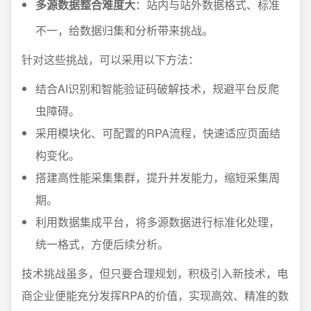
多源数据整合难度大
：站内与站外数据格式、标准
不一，给数据归集和分析带来挑战。
针对这些挑战，可以采用以下方法：
结合AI识别和智能验证码破解技术，规避平台反爬
虫障碍。
采用模块化、可配置的RPA流程，快速适应页面结
构变化。
搭建高性能采集集群，提升并发能力，缩短采集周
期。
利用数据集成平台，将多源数据进行标准化处理，
统一格式，方便后续分析。
技术挑战虽多，但只要合理规划，积极引入新技术，电
商企业便能充分发挥RPA的价值，实现高效、精准的数