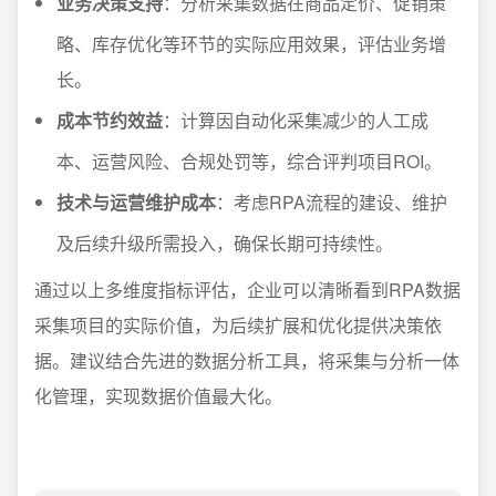
业务决策支持
：分析采集数据在商品定价、促销策
略、库存优化等环节的实际应用效果，评估业务增
长。
成本节约效益
：计算因自动化采集减少的人工成
本、运营风险、合规处罚等，综合评判项目ROI。
技术与运营维护成本
：考虑RPA流程的建设、维护
及后续升级所需投入，确保长期可持续性。
通过以上多维度指标评估，企业可以清晰看到RPA数据
采集项目的实际价值，为后续扩展和优化提供决策依
据。建议结合先进的数据分析工具，将采集与分析一体
化管理，实现数据价值最大化。