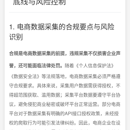
底线与风险控制
1. 电商数据采集的合规要点与风险
识别
合规是电商数据采集的前提，违规采集不仅损害企业声
誉，还可能面临法律处罚。
随着《个人信息保护法》
《数据安全法》等法规落地，电商数据采集必须严格遵
守合规要求。具体来说，采集用户数据需获得授权，不
得超范围获取、滥用数据；采集平台数据要遵守平台协
议，避免侵犯商业秘密或破坏平台正常运营。部分电商
平台对于数据采集有明确的API接口授权政策，未经授
权的爬取行为可能引发法律纠纷。因此，电商企业在设