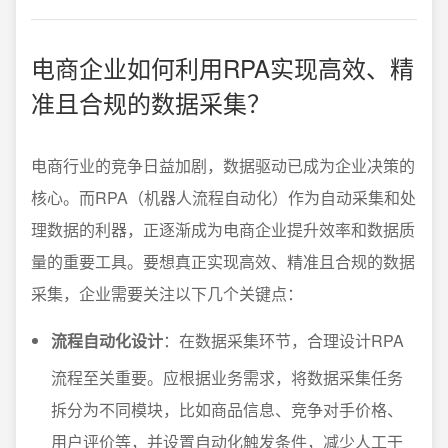
电商企业如何利用RPA实现高效、精
准且合规的数据采集？
电商行业的竞争日益加剧，数据驱动已成为企业决策的
核心。而RPA（机器人流程自动化）作为自动采集和处
理数据的利器，正逐渐成为电商企业提升效率和数据质
量的重要工具。要想真正实现高效、精准且合规的数据
采集，企业需要关注以下几个关键点：
流程自动化设计
：在数据采集环节，合理设计RPA
流程至关重要。应根据业务需求，将数据采集任务
拆分为不同模块，比如商品信息、竞争对手价格、
用户评价等，并设置自动化触发条件，减少人工干