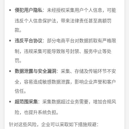
侵犯用户隐私
：未经授权采集用户个人信息，可能
违反个人信息保护法，带来法律责任甚至高额罚
款。
违反平台协议
：部分电商平台对数据抓取有严格限
制，违规采集可能导致账号封禁、服务中止等处
罚。
数据泄露与安全漏洞
：采集、存储及传输环节不安
全，容易造成敏感数据泄露，影响企业声誉和客户
信任。
超范围采集
：采集数据超过业务需要，增加合规风
险，也提升系统负担。
针对这些风险，企业可以采取如下措施规避：