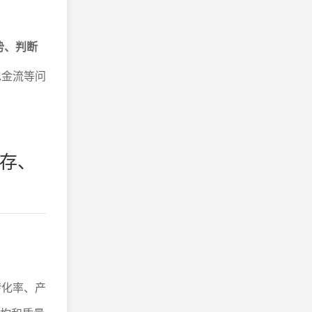
势、判断
现金流等问
库存、
转化率、产