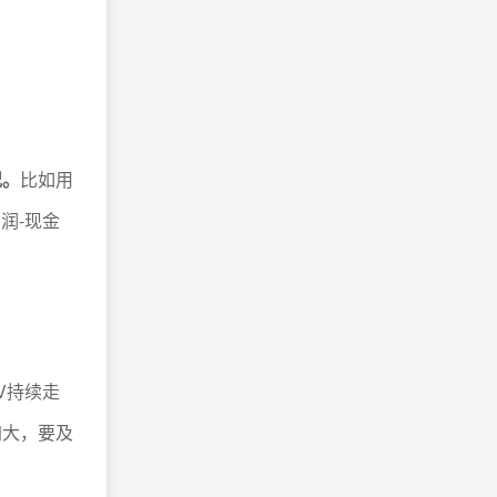
况。
比如用
润-现金
V持续走
加大，要及