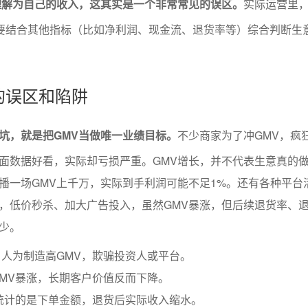
理解为自己的收入，这其实是一个非常常见的误区。
实际运营里，
，要结合其他指标（比如净利润、现金流、退货率等）综合判断生
见的误区和陷阱
坑，就是把GMV当做唯一业绩目标。
不少商家为了冲GMV，疯
面数据好看，实际却亏损严重。GMV增长，并不代表生意真的
播一场GMV上千万，实际到手利润可能不足1%。还有各种平台
，低价秒杀、加大广告投入，虽然GMV暴涨，但后续退货率、
少。
人为制造高GMV，欺骗投资人或平台。
MV暴涨，长期客户价值反而下降。
统计的是下单金额，退货后实际收入缩水。