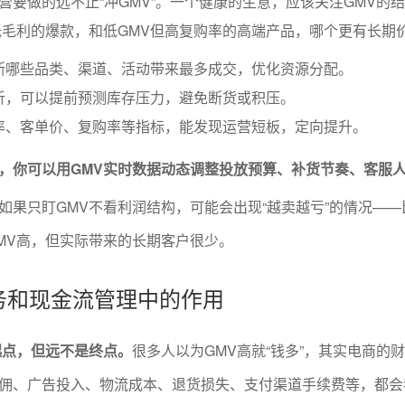
营要做的远不止“冲GMV”。一个健康的生意，应该关注GMV的
低毛利的爆款，和低GMV但高复购率的高端产品，哪个更有长期
断哪些品类、渠道、活动带来最多成交，优化资源分配。
析，可以提前预测库存压力，避免断货或积压。
率、客单价、复购率等指标，能发现运营短板，定向提升。
，你可以用GMV实时数据动态调整投放预算、补货节奏、客服
如果只盯GMV不看利润结构，可能会出现“越卖越亏”的情况——
MV高，但实际带来的长期客户很少。
财务和现金流管理中的作用
起点，但远不是终点。
很多人以为GMV高就“钱多”，其实电商的
佣、广告投入、物流成本、退货损失、支付渠道手续费等，都会