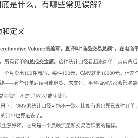
到底是什么，有哪些常见误解？
本质和定义
 Merchandise Volume的缩写，直译叫“商品交易总额”，在电
，所有订单的总成交金额。
这种统计口径看起来简单，其实背后
个月卖出100件商品，每件100元，GMV就是10000元。但这
钱——有些订单后续可能退货、未支付、平台抽佣等都会影响最
交金额”，不是“净收入”或“利润”。
景下，GMV的统计口径可能不一致。比如有的只算已支付订单
款的订单也算进去了。
表生意好坏，它只是一个反映流量和交易活跃度的指标。