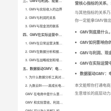
三、GMV与利润、现金流、真实销售额的区别和联系
营核心指标的关系
。
1. GMV与实际收入的边界
与其他指标的关系乃
2. GMV与利润的关系
你一定能拿GMV做
3. GMV与现金流的联系
GMV到底是什么
四、GMV在实际运营中的关键作用和应用场景
GMV如何影响你
1. GMV在日常运营决策中的应用
2. GMV在数据分析和报表管理中的作用
GMV与利润、现
3. GMV在战略规划和增长管理中的价值
GMV在实际运营
五、数据驱动GMV：电商人必备的分析工具推荐
数据驱动GMV：
1. 为什么数据分析工具对GMV管理至关重要
本文能帮你打通电商
2. 九数云BI——高成长电商企业的首选
生意增长的底层动力
GMV 在电商中是什么意思？为什么说搞懂 GMV 就能搞懂生意？
GMV 和实际营收、利润有什么区别？只看 GMV 会不会有坑？
GMV 可以怎么拆解？如何用数据分析找到提升 GMV 的具体方法？