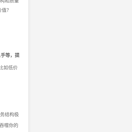
结构和质量
价值？
人手等，提
比如低价
财务结构极
吞噬你的