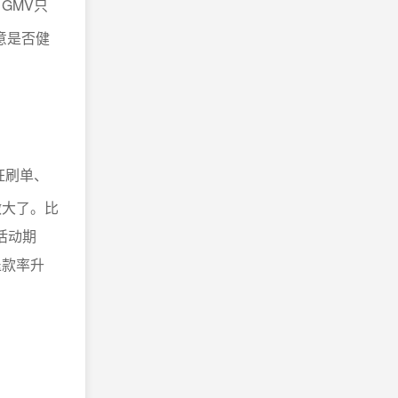
GMV只
意是否健
狂刷单、
做大了。比
活动期
退款率升