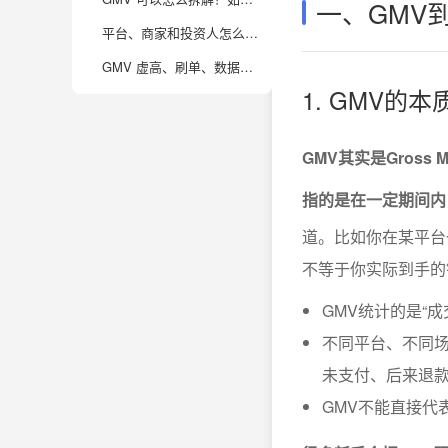
一、GMV
平台、商家和投资人怎么看 GMV？不同角色如何利用 GMV 数据做决策？
GMV 虚高、刷单、数据造假在电商里常见吗？怎么判断 GMV 的真实性？
1. GMV的
GMV其实是Gross
指的是在一定期间内
道。比如你在某平台一
不等于你实际到手的
GMV统计的是“成
不同平台、不同场
未支付、后来退
GMV不能直接代