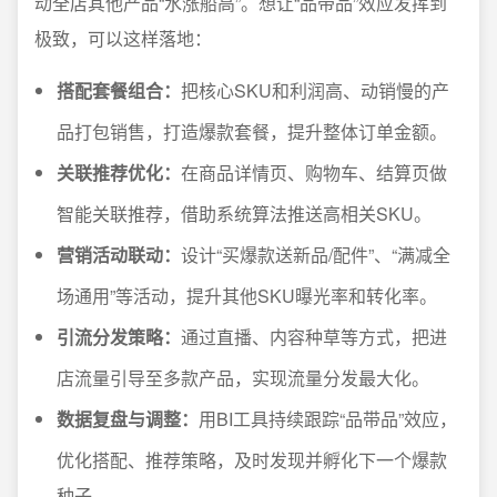
动全店其他产品“水涨船高”。想让“品带品”效应发挥到
极致，可以这样落地：
搭配套餐组合：
把核心SKU和利润高、动销慢的产
品打包销售，打造爆款套餐，提升整体订单金额。
关联推荐优化：
在商品详情页、购物车、结算页做
智能关联推荐，借助系统算法推送高相关SKU。
营销活动联动：
设计“买爆款送新品/配件”、“满减全
场通用”等活动，提升其他SKU曝光率和转化率。
引流分发策略：
通过直播、内容种草等方式，把进
店流量引导至多款产品，实现流量分发最大化。
数据复盘与调整：
用BI工具持续跟踪“品带品”效应，
优化搭配、推荐策略，及时发现并孵化下一个爆款
种子。