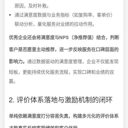
原因，及时补救。
通过满意度数据与业务指标（如复购率、客单价）
联动分析，量化服务对业绩的拉动作用。
优秀企业还会将满意度与NPS（净推荐值）结合，判断
客户是否愿意主动推荐，进一步反映服务在口碑层面的
影响力。
通过数据驱动的满意度管理，企业不仅能发现
短板，更能持续优化服务流程，实现口碑和业绩的双
赢。
2. 评价体系落地与激励机制的闭环
单纯依赖满意度打分容易失真，构建多元化的评价体系
才能真实反映客服绩效和客户体验。