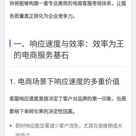
你将能够构建一套专业高效的电商客服考核体系，让服
务质量真正转化为企业竞争力。
一、响应速度与效率：效率为王
的电商服务基石
1. 电商场景下响应速度的多重价值
客服响应速度直接决定了客户对品牌的第一印象，也是
影响下单转化率的决定性因素。
即时响应能显著减少客户流失，尤其在高峰期或大
促节点。