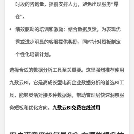
时段的咨询量，提前安排人力，避免出现服务“爆
仓”。
绩效驱动的培训和激励
：结合数据反馈，为表现优
秀或进步明显的客服提供奖励，同时针对短板制定
个性化培训计划。
选择合适的数据分析工具至关重要。这里强烈推荐使用
九数云BI，它是高成长型电商企业数据分析的首选BI工
具，能够灵活对接多种数据源，帮助管理层快速洞察服
务短板和优化方向。
九数云BI免费在线试用