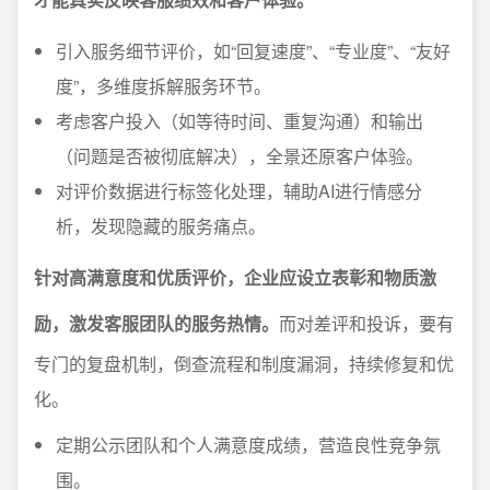
引入服务细节评价，如“回复速度”、“专业度”、“友好
度”，多维度拆解服务环节。
考虑客户投入（如等待时间、重复沟通）和输出
（问题是否被彻底解决），全景还原客户体验。
对评价数据进行标签化处理，辅助AI进行情感分
析，发现隐藏的服务痛点。
针对高满意度和优质评价，企业应设立表彰和物质激
励，激发客服团队的服务热情。
而对差评和投诉，要有
专门的复盘机制，倒查流程和制度漏洞，持续修复和优
化。
定期公示团队和个人满意度成绩，营造良性竞争氛
围。