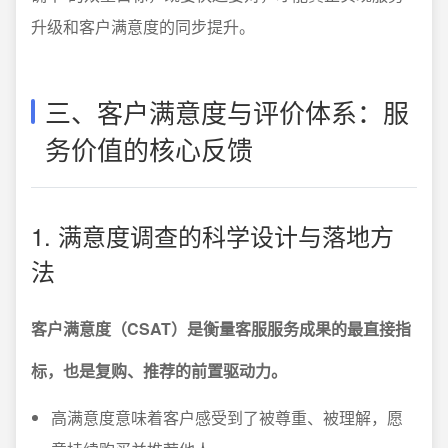
升级和客户满意度的同步提升。
三、客户满意度与评价体系：服
务价值的核心反馈
1. 满意度调查的科学设计与落地方
法
客户满意度（CSAT）是衡量客服服务成果的最直接指
标，也是复购、推荐的前置驱动力。
高满意度意味着客户感受到了被尊重、被理解，愿