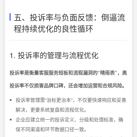
五、投诉率与负面反馈：倒逼流
程持续优化的良性循环
1. 投诉率的管理与流程优化
投诉率是衡量客服服务短板和流程漏洞的“晴雨表”，高
投诉率不仅损害品牌口碑，还会增加运营和合规风险。
投诉率管理需“治标更治本”，不仅要快速响应和妥善
解决，更要系统复盘和流程优化。
企业应建立统一的投诉定义、分级和处理标准，确
保不同渠道和环节数据口径一致。