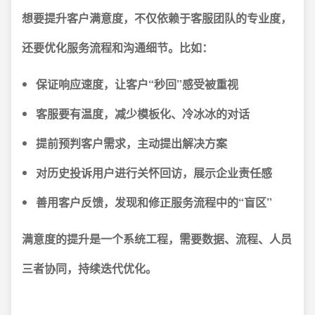
想要提升客户满意度，不仅依赖于客服团队的专业度，
还要优化服务流程和沟通细节。比如：
保证响应速度，让客户“秒回”感受被重视
客服要有温度，减少模板化、冷冰冰的对话
提前预判客户需求，主动提出解决方案
对历史投诉用户进行关怀回访，展示企业责任感
善用客户反馈，发现和修正服务流程中的“盲区”
满意度的提升是一个系统工程，需要数据、流程、人员
三者协同，持续迭代优化。