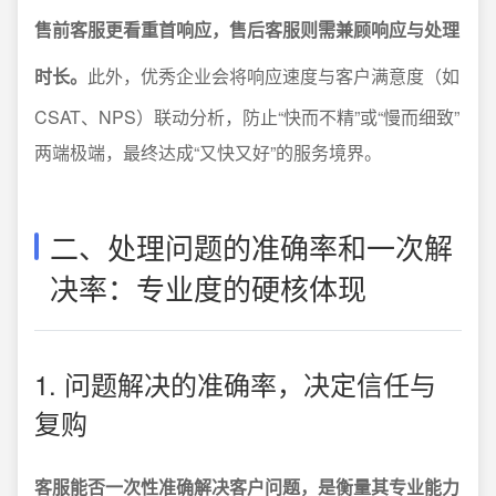
售前客服更看重首响应，售后客服则需兼顾响应与处理
时长。
此外，优秀企业会将响应速度与客户满意度（如
CSAT、NPS）联动分析，防止“快而不精”或“慢而细致”
两端极端，最终达成“又快又好”的服务境界。
二、处理问题的准确率和一次解
决率：专业度的硬核体现
1. 问题解决的准确率，决定信任与
复购
客服能否一次性准确解决客户问题，是衡量其专业能力