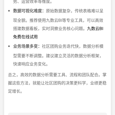
势、运营效率等维度。
数据可视化难度：
原始数据复杂，传统表格难以呈
现全貌。推荐使用九数云BI等专业工具，可以高效
搭建数据看板，实时洞察业务核心问题。
九数云BI
免费在线试用
业务场景多变：
社区团购业务迭代快，数据分析模
型需要不断调整。建议建立灵活的数据分析框架，
快速响应业务变化。
总之，高效的数据分析需要工具、流程和团队配合。掌
握这些方法，就能让社区团购的决策更科学，业绩更稳
定增长。