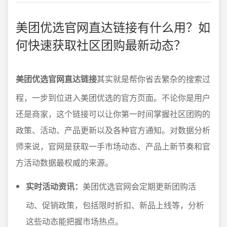
美团优选官网直达链接有什么用？如
何快速获取社区团购最新动态？
美团优选官网直达链接
其实就是帮你省去繁杂的搜索过
程，一步到位进入美团优选的官方页面。不论你是用户
还是商家，这个链接可以让你第一时间掌握社区团购的
政策、活动、产品更新以及各种官方通知。对数据分析
师来说，官网是获取一手市场动态、产品上新节奏和官
方活动数据最权威的来源。
实时活动资讯：
美团优选官网会定期更新团购活
动、促销政策，包括限时折扣、新品上线等，分析
这些动态能把握市场热点。