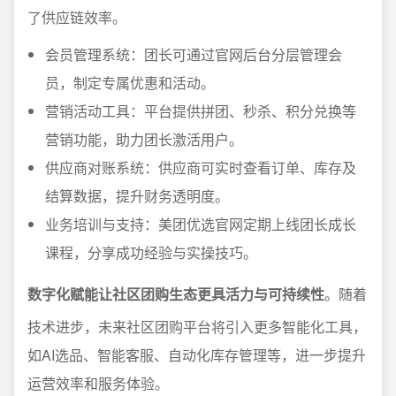
了供应链效率。
会员管理系统：团长可通过官网后台分层管理会
员，制定专属优惠和活动。
营销活动工具：平台提供拼团、秒杀、积分兑换等
营销功能，助力团长激活用户。
供应商对账系统：供应商可实时查看订单、库存及
结算数据，提升财务透明度。
业务培训与支持：美团优选官网定期上线团长成长
课程，分享成功经验与实操技巧。
数字化赋能让社区团购生态更具活力与可持续性
。随着
技术进步，未来社区团购平台将引入更多智能化工具，
如AI选品、智能客服、自动化库存管理等，进一步提升
运营效率和服务体验。