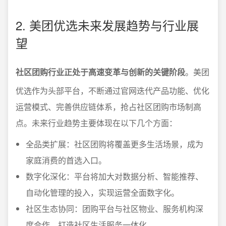
2. 美团优选未来发展趋势与行业展
望
社区团购行业正处于高速变革与创新的关键阶段
。美团
优选作为头部平台，不断通过官网迭代产品功能、优化
运营模式、完善供应链体系，抢占社区团购市场制高
点。未来行业趋势主要体现在以下几个方面：
全品类扩展：社区团购将覆盖更多生活场景，成为
家庭消费的首选入口。
数字化深化：平台将加大对数据分析、智能推荐、
自动化管理的投入，实现运营全面数字化。
社区生态协同：团购平台与社区物业、服务机构深
度合作，打造社区生活服务一体化。