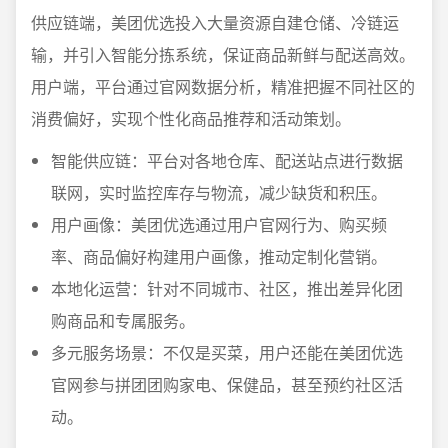
供应链端，美团优选投入大量资源自建仓储、冷链运
输，并引入智能分拣系统，保证商品新鲜与配送高效。
用户端，平台通过官网数据分析，精准把握不同社区的
消费偏好，实现个性化商品推荐和活动策划。
智能供应链：平台对各地仓库、配送站点进行数据
联网，实时监控库存与物流，减少缺货和积压。
用户画像：美团优选通过用户官网行为、购买频
率、商品偏好构建用户画像，推动定制化营销。
本地化运营：针对不同城市、社区，推出差异化团
购商品和专属服务。
多元服务场景：不仅是买菜，用户还能在美团优选
官网参与拼团团购家电、保健品，甚至预约社区活
动。