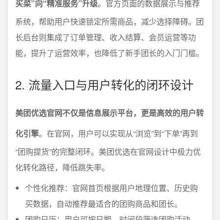
买菜”向“精准服务”升级
。官方页面的数据展示与推荐
系统，帮助用户快速锁定所需商品，减少选择障碍。团
长后台则集成了订单管理、收入结算、会员运营等功
能，提升了运营效率，也降低了新手团长的入门门槛。
2. 流量入口与用户转化的闭环设计
美团优选官网不仅是信息展示平台，更是高效的用户转
化引擎
。在官网，用户可以实现从“浏览”到“下单”再到
“团购提货”的完整闭环。美团优选在官网设计中极力优
化转化路径，降低跳失率。
个性化推荐：官网首页根据用户地理位置、历史购
买数据，自动推荐最适合的团购商品和团长。
团购日历：用户可按日期、时间段筛选团购活动，