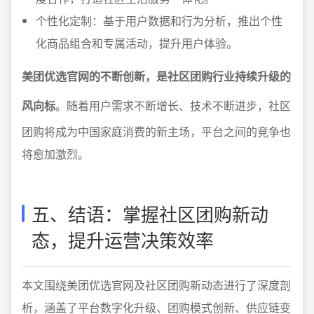
个性化定制：基于用户数据和行为分析，推出个性
化商品组合和专属活动，提升用户体验。
美团优选官网的不断创新，是社区团购行业持续升级的
风向标
。随着用户需求不断增长、技术不断进步，社区
团购将成为中国家庭消费的新主场，平台之间的竞争也
将愈加激烈。
五、结语：掌握社区团购新动
态，提升运营决策效率
本文围绕美团优选官网及社区团购新动态进行了深度剖
析，涵盖了平台数字化升级、团购模式创新、供应链变