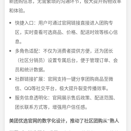
新团购信息，无需繁琐的沟通环节，极大提升购物效率
和体验。
快捷入口：用户可通过官网链接直接进入团购专
区，实时查看可选商品、价格、配送时效等核心信
息。
多角色适配：不仅为消费者提供方便，还为团长
（社区分销员）设置专属后台，便于管理订单、会
员和统计数据。
社群链接扩展：官网支持一键分享团购商品至微
信、QQ等社交平台，极大提升裂变传播效率。
服务信息透明化：官网展示售后政策、配送范围、
团长联系方式等，增强用户信任感。
美团优选官网的数字化设计，推动了社区团购从“熟人