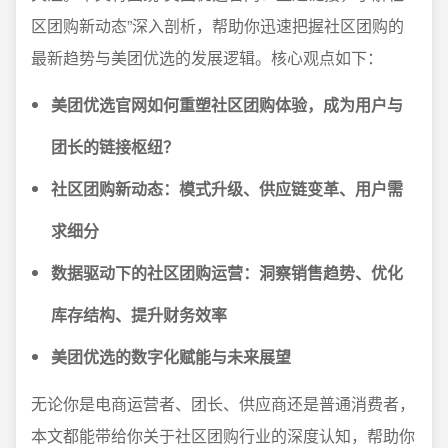
区团购新动态”深入剖析，帮助你迅速把握社区团购的
最新趋势与美团优选的发展逻辑。核心观点如下：
美团优选官网如何重塑社区团购体验，成为用户与
团长的链接枢纽？
社区团购新动态：模式升级、供应链变革、用户需
求细分
数据驱动下的社区团购运营：洞察销售趋势、优化
库存结构、提升财务效率
美团优选的数字化赋能与未来展望
无论你是电商运营者、团长、供应商还是普通消费者，
本文都能带给你关于社区团购行业的深度认知，帮助你