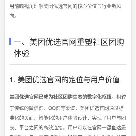
用前瞻视角理解美团优选官网的核心价值与行业新风
向。
一、美团优选官网重塑社区团购
体验
1. 美团优选官网的定位与用户价值
美团优选官网已成为社区团购生态的数字化枢纽
。相较
于传统的微信群、QQ群等渠道，美团优选官网通过标
准化的页面、智能化的用户体验设计，实现了用户与团
长、平台之间的高效连接。用户可以在官网一键直达最