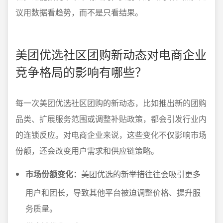
议用数据看趋势，而不是只看结果。
美团优选社区团购新动态对电商企业
竞争格局的影响有哪些？
每一次美团优选社区团购的新动态，比如推出新的团购
品类、扩展服务范围或调整补贴政策，都会引发行业内
的连锁反应。对电商企业来说，这些变化不仅影响市场
份额，还会改变用户需求和供应链策略。
市场份额变化：
美团优选的新举措往往会吸引更多
用户和团长，导致其他平台被迫调整价格、提升服
务质量。