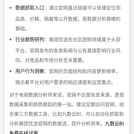
数据抓取入口：
通过官网直达链接可以快速定位到
品类、价格、销量等公开数据，是数据分析建模的
基础。
行业趋势研判：
美团优选在社区团购领域属于头部
平台，官网发布的各类新闻与公告直接影响行业风
向，对竞品和市场分析至关重要。
用户行为洞察：
官网的页面结构和内容更新频率，
揭示着平台对用户需求的响应速度和运营重点。
对于电商数据分析师来说，官网不仅是信息来源，更是
数据采集和趋势跟踪的第一站。建议定期访问官网，结
合第三方数据工具，比如九数云BI，可以自动化抓取和
分析美团优选官网的数据流，提升分析效率。
九数云BI
免费在线试用