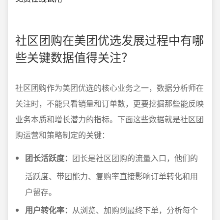
社区团购在美团优选发展过程中有哪
些关键数据值得关注？
社区团购作为美团优选的核心业务之一，数据分析师在
关注时，不能只看销量和订单数，更要挖掘那些能反映
业务本质和增长潜力的指标。下面这些数据就是社区团
购运营和策略制定的关键：
团长活跃度：
团长是社区团购的流量入口，他们的
活跃度、带团能力、复购率直接影响订单转化和用
户留存。
用户转化率：
从浏览、加购到最终下单，分析每个