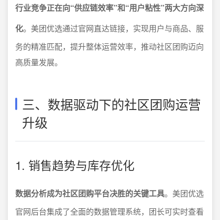
行业竞争正在向“供应链效率”和“用户粘性”两大方向深
化
。美团优选通过官网直达链接，实现用户与商品、服
务的精准匹配，提升整体运营效率，推动社区团购迈向
高质量发展。
三、数据驱动下的社区团购运营
升级
1. 销售趋势与库存优化
数据分析成为社区团购平台决胜的关键工具
。美团优选
官网后台集成了全面的数据管理系统，团长可实时查看