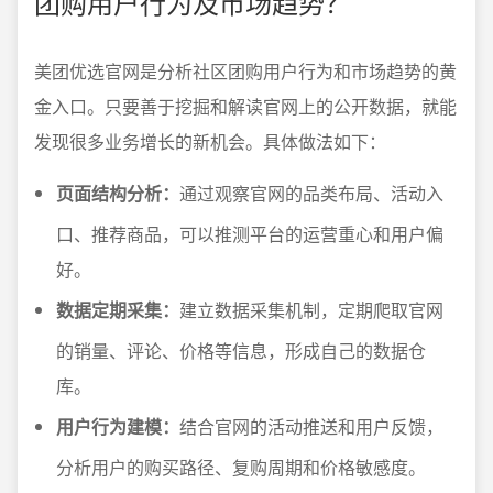
团购用户行为及市场趋势？
美团优选官网是分析社区团购用户行为和市场趋势的黄
金入口。只要善于挖掘和解读官网上的公开数据，就能
发现很多业务增长的新机会。具体做法如下：
页面结构分析：
通过观察官网的品类布局、活动入
口、推荐商品，可以推测平台的运营重心和用户偏
好。
数据定期采集：
建立数据采集机制，定期爬取官网
的销量、评论、价格等信息，形成自己的数据仓
库。
用户行为建模：
结合官网的活动推送和用户反馈，
分析用户的购买路径、复购周期和价格敏感度。