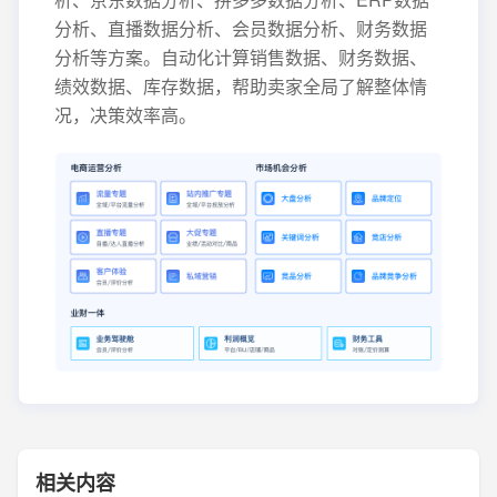
分析、直播数据分析、会员数据分析、财务数据
分析等方案。自动化计算销售数据、财务数据、
绩效数据、库存数据，帮助卖家全局了解整体情
况，决策效率高。
相关内容