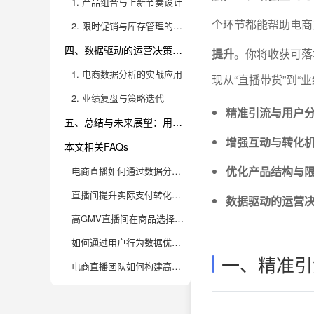
1. 产品组合与上新节奏设计
个环节都能帮助电商
2. 限时促销与库存管理的协同效应
四、数据驱动的运营决策：用“数字化大脑”掌控业绩增长
提升
。你将收获可落
1. 电商数据分析的实战应用
现从“直播带货”到“
2. 业绩复盘与策略迭代
精准引流与用户
五、总结与未来展望：用数据与创新驱动电商直播GMV增长
增强互动与转化机
本文相关FAQs
优化产品结构与
电商直播如何通过数据分析提升支付GMV？
直播间提升实际支付转化率，有哪些高效实操技巧？
数据驱动的运营
高GMV直播间在商品选择和排品策略上有哪些数据驱动的方法？
如何通过用户行为数据优化直播间内容与互动设计？
一、精准引
电商直播团队如何构建高效的数据分析体系，持续提升成交业绩？