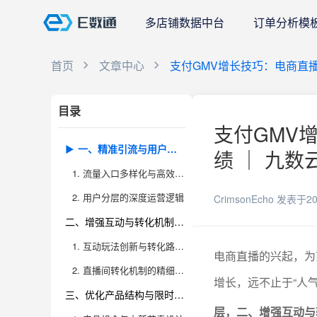
多店铺数据中台
订单分析模
首页
文章中心
支付GMV增长技巧：电商直
目录
支付GMV
一、精准引流与用户分层：从“流量池”到“成交池”的进化
绩 ｜ 九数
1. 流量入口多样化与高效转化
2. 用户分层的深度运营逻辑
CrimsonEcho
发表于20
二、增强互动与转化机制：让直播间成为“成交加速器”
1. 互动玩法创新与转化路径设计
电商直播的兴起，为
2. 直播间转化机制的精细化管理
增长，远不止于“人气
三、优化产品结构与限时促销：让“货”成为直播间的杀手锏
层，二、增强互动与