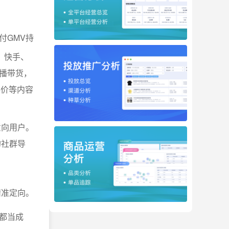
付GMV持
、快手、
播带货，
评价等内容
意向用户。
的社群导
。
精准定向。
都当成