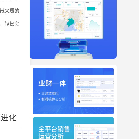
带来质的
，轻松实
。
的进化