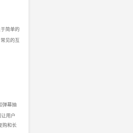
足于简单的
，常见的互
如弹幕抽
则让用户
复购和长