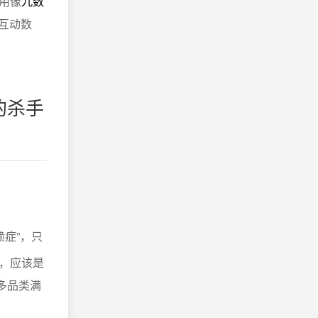
用像
九数
互动数
的杀手
赖症”，只
，应该是
多品类满