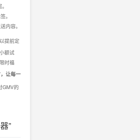
层。
标签。
推送内容。
以提前定
小额试
限时福
”，让每一
付GMV的
器”