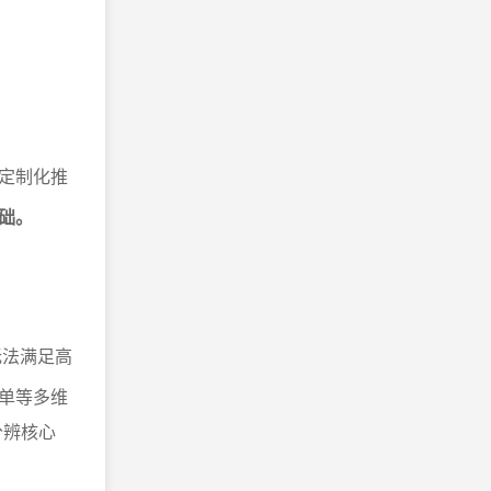
定制化推
础。
无法满足高
单等多维
分辨核心