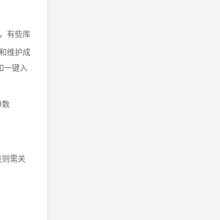
，有些库
和维护成
如一键入
U数
。
类则需关