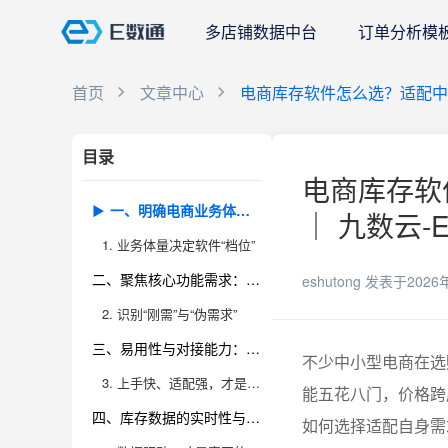
多店铺数据中台
订单分析模
首页
文章中心
电商库存软件怎么选？适配
目录
电商库存软
一、明确电商业务体量与成长性：软件选型的第一步
｜ 九数云-
1. 业务体量决定软件“档位”
二、聚焦核心功能需求：别让“功能陷阱”迷了眼
eshutong
发表于2026
2. 识别“刚需”与“伪需求”
三、易用性与对接能力：提升团队效率的关键
不少中小型电商在选
3. 上手快、适配强，才是真正的“省心省力”
能五花八门，价格跨
四、库存数据的实时性与分析能力：决策背后的“数据大脑”
如何选择适配自身需