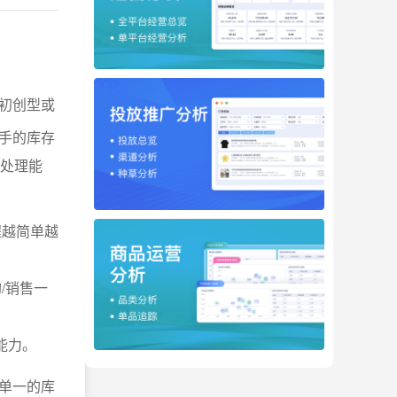
初创型或
手的库存
发处理能
程越简单越
/销售一
能力。
单一的库