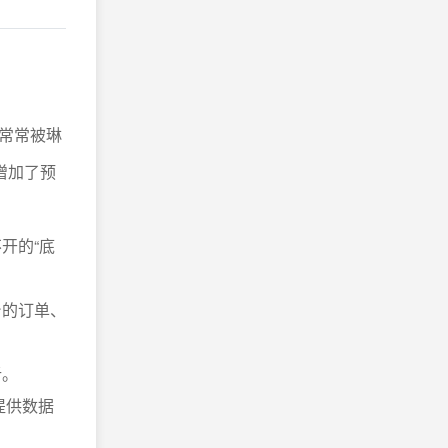
常常被琳
增加了预
开的“底
台的订单、
析。
提供数据