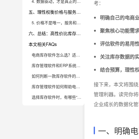
4. 数据驱动，才是真正的高效库存管理
考：
五、理性权衡价格与服务：追求真正的高性价比
明确自己的电商
5. 价格不是唯一，服务和长远价值更重要
聚焦核心功能需求
六、总结：高性价比库存软件，选对了就是电商成长的“加速器”
评估软件的易用性
本文相关FAQs
电商库存软件怎么选？适配中小电商的高性价比软件有哪些关键考量？
关注库存数据的
库存管理软件和ERP系统的区别是什么？中小电商应该怎么选？
结合预算，理性
如何判断一款库存软件的数据安全性和稳定性？
接下来，本文将围绕
库存管理软件如何帮助电商降低库存积压和资金压力？
管理利器。读完你将
选择库存软件时，有哪些“隐形坑”需要特别警惕？
企业成长的数据化管
一、明确电