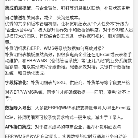
集成消息提醒：
与企业微信、钉钉等消息推送联动，补货状态更新
自动推送相关同事，减少口头沟通成本。
优秀的共享和版本管理机制，让补货明细表从“个人任务本”升级为
“企业运营中枢”，极大提升协作效率和数据透明度。对于SKU和人员
规模较大的团队，建议结合BI工具进一步数据可视化，赋能团队决
策。
补货明细表和ERP、WMS等系统数据如何高效对接？
补货明细表模板虽然高效，但很多电商企业还在用Excel或云表格手
动维护，和ERP/WMS（仓储管理系统）等“正儿八经”的业务系统数
据割裂，难以实现流程无缝衔接。想要高效对接，关键在于数据标
准统一和自动化集成。
字段标准化：
补货明细表的SKU、供应商、补货单号等字段要严格
对齐ERP/WMS系统，同步时才能确保数据一一匹配，避免“对不上
号”。
数据导入导出：
大多数ERP和WMS系统支持批量导入/导出Excel或
CSV，补货明细表可按系统要求格式一键生成，减少手工录入。
API/接口集成：
对于技术成熟的电商企业，推荐补货明细表与
ERP/WMS通过API自动同步，实现数据的实时互通和业务自动流