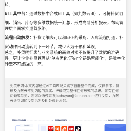
转。
BI工具中台：
通过数据中台或BI工具（如九数云BI），可将补货明
细、销售、库存等多维数据统一汇总，形成高阶分析报表，帮助管
理层全面掌控运营脉络。
流程自动触发：
补货明细表可以和ERP的采购、入库流程打通，补
货动作自动流转到下一环节，减少人为干预和延误。
总之，补货明细表与业务系统的高效对接不仅提升了数据的准确
性，更让企业补货管理从“单点优化”迈向“全链路智能化”，是数字化
转型不可或缺的一环。
免责申明:本文内容通过AI工具匹配关键字智能整合而成，仅供参考，帆
软及九数云不对内容的真实、准确或完整作任何形式的承诺。如有任何
问题或意见，您可以通过联系jiushuyun@fanruan.com进行反馈，九数
云收到您的反馈后将及时处理并反馈。