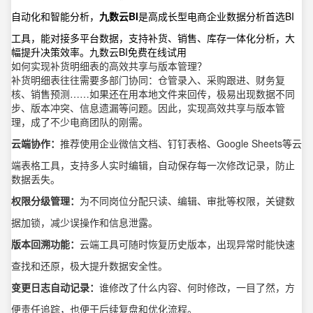
自动化和智能分析，
九数云BI
是高成长型电商企业数据分析首选BI
工具，能对接多平台数据，支持补货、销售、库存一体化分析，大
幅提升决策效率。
九数云BI免费在线试用
如何实现补货明细表的高效共享与版本管理？
补货明细表往往需要多部门协同：仓管录入、采购跟进、财务复
核、销售预测……如果还在用本地文件来回传，极易出现数据不同
步、版本冲突、信息遗漏等问题。因此，实现高效共享与版本管
理，成了不少电商团队的刚需。
云端协作：
推荐使用企业微信文档、钉钉表格、Google Sheets等云
端表格工具，支持多人实时编辑，自动保存每一次修改记录，防止
数据丢失。
权限分级管理：
为不同岗位分配只读、编辑、审批等权限，关键数
据加锁，减少误操作和信息泄露。
版本回溯功能：
云端工具可随时恢复历史版本，出现异常时能快速
查找和还原，极大提升数据安全性。
变更日志自动记录：
谁修改了什么内容、何时修改，一目了然，方
便责任追踪，也便于后续复盘和优化流程。