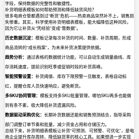
字段，保持数据的完整性和敏捷性。
补货明细表模板如何帮助预测和降低缺货风险？
很多电商仓管都遇到过“断货”危机——热卖商品突然补不上，销售损
失惨重。其实，科学使用补货明细表模板，能大幅降低这种风险，
因为它让补货从“凭经验”变成“靠数据”。
历史数据沉淀：
模板记录每次补货的时间、数量、补货周期，形成
商品流转的“成长档案”，为未来补货决策提供依据。
趋势分析：
通过表格的数据统计功能，可以自动生成销量曲线、库
存消耗速度，提前识别旺季或促销时段的补货高峰。
智能预警设置：
补货阈值、库存下限预警一旦触发，表格自动标
红，提醒仓库人员快速响应，避免断货。
多SKU协同管理：
模板支持多SKU批量管理，哪怕SKU再多也能做
到有条不紊，极大降低补货遗漏风险。
数据驱动采购优化：
长期补货数据还能和销售预测结合，指导采购
部门调整订单节奏和批量，减少资金占用和仓储压力。
总结下来，补货明细表模板让补货“可预测、可预警、可优化”，是电
商企业提升库存周转、降低缺货率的核心工具。如果想进一步实现