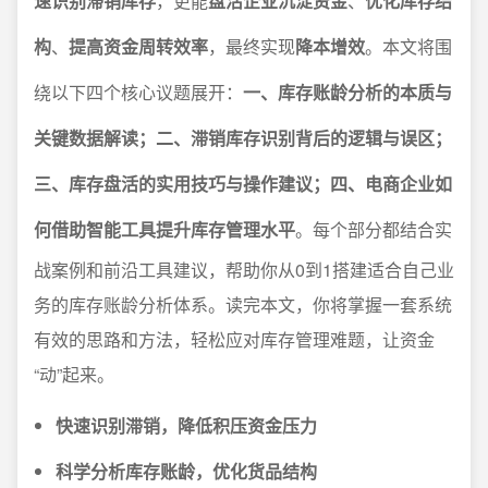
速识别滞销库存
，更能
盘活企业沉淀资金
、
优化库存结
构
、
提高资金周转效率
，最终实现
降本增效
。本文将围
绕以下四个核心议题展开：
一、库存账龄分析的本质与
关键数据解读；二、滞销库存识别背后的逻辑与误区；
三、库存盘活的实用技巧与操作建议；四、电商企业如
何借助智能工具提升库存管理水平
。每个部分都结合实
战案例和前沿工具建议，帮助你从0到1搭建适合自己业
务的库存账龄分析体系。读完本文，你将掌握一套系统
有效的思路和方法，轻松应对库存管理难题，让资金
“动”起来。
快速识别滞销，降低积压资金压力
科学分析库存账龄，优化货品结构