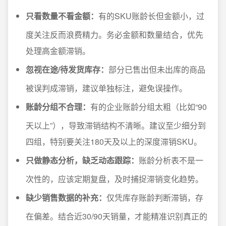
只看数量不看金额：
有的SKU账龄长但金额小，过
度关注反而浪费精力。务必金额和数量结合，优先
处理高金额滞销。
忽视在途/待发货库存：
部分已售出但未出库的商品
被误判成滞销，建议单独标注，避免误操作。
账龄分组不合理：
有的企业账龄分组太粗（比如“90
天以上”），导致滞销结构不清晰。建议至少细分到
四组，特别要关注180天及以上的深度滞销SKU。
只做静态分析，缺乏动态跟踪：
账龄分析表不是一
次性的，应该定期复盘，及时捕捉滞销变化趋势。
缺少销售数据的补充：
仅凭库存账龄判断滞销，存
在偏差。结合近30/90天销量，才能精准识别真正的