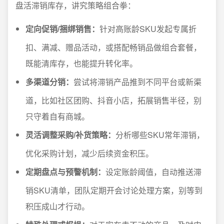
盘活滞销库存，讲究策略组合拳：
定向促销/捆绑销售：
针对高账龄SKU发起专属折
扣、满减、赠品活动，或搭配畅销品做组合套餐，
既能清库存，也能提升转化率。
多渠道分销：
尝试将滞销产品推到不同平台或新渠
道，比如社区团购、抖音小店，拓展销售半径，别
只守着自有商城。
灵活调整采购/补货策略：
分析哪些SKU常年滞销，
优化采购计划，减少后续资金积压。
定期盘点与预警机制：
设定账龄阈值，自动推送滞
销SKU清单，团队定期开会讨论处理方案，别等到
积压成山才行动。