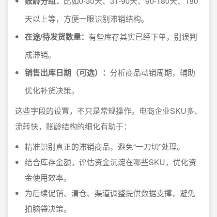
账龄分组：
比如0-30天、31-90天、90-180天、180
天以上等，方便一眼识别滞销结构。
在途/待发货数量：
有些库存其实已经下单，别误判
成滞销。
销售出库日期（可选）：
分析商品动销周期，辅助
优化补货决策。
这些字段的设置，不只是常规操作。电商企业SKU多、
流转快，账龄结构的细化有助于：
精准识别真正的滞销商品，避免“一刀切”处理。
结合库存金额，评估资金沉淀在哪些SKU，优化资
金使用效率。
为后续促销、清仓、渠道调整提供数据支撑，避免
拍脑袋决策。