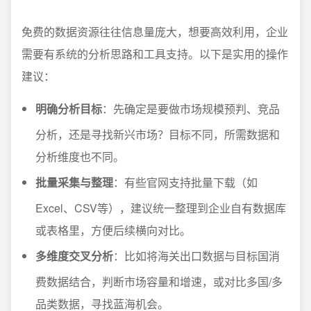
免费的数据资源往往信息量庞大，想要高效利用，企业
需要有系统的分析思路和工具支持。以下是实用的操作
建议：
明确分析目标
：先确定是要做市场规模预判、竞品
分析，还是寻找新兴市场？目标不同，所需数据和
分析维度也不同。
批量采集与整理
：有些官网支持批量下载（如
Excel、CSV等），建议统一整理到企业自有数据库
或表格里，方便后续横向对比。
多维度交叉分析
：比如将海关出口数据与目标国消
费数据结合，判断市场容量和增速，或对比多国/多
品类数据，寻找蓝海机会。