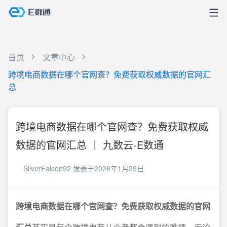
首页
文章中心
跨境电商数据在哪个官网查？免费获取权威数据的官网汇
总
跨境电商数据在哪个官网查？免费获取权威
数据的官网汇总 ｜ 九数云-E数通
SilverFalcon92
发表于2026年1月29日
跨境电商数据在哪个官网查？免费获取权威数据的官网