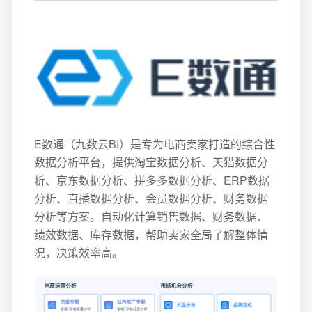
E数通（九数云BI）是专为电商卖家打造的综合性
数据分析平台，提供淘宝数据分析、天猫数据分
析、京东数据分析、拼多多数据分析、ERP数据
分析、直播数据分析、会员数据分析、财务数据
分析等方案。自动化计算销售数据、财务数据、
绩效数据、库存数据，帮助卖家全局了解整体情
况，决策效率高。