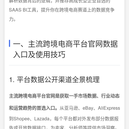
解析数据背后的逻辑，并推荐高成长型企业首选的
SAAS BI工具，提升你在跨境电商赛道上的数据竞争
力。
一、主流跨境电商平台官网数据
入口及使用技巧
1. 平台数据公开渠道全景梳理
主流跨境电商平台官网是获取一手市场数据、行业动态
和运营趋势的首选入口。
从亚马逊、eBay、AliExpress
到Shopee、Lazada，每个平台都对外发布部分数据报
告或开放数据接口，为卖家、分析师等提供市场洞察。