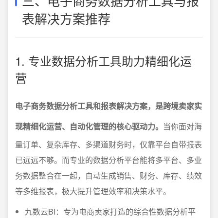
三、电子商务数据分析工具与报
表解决方案推荐
1. 专业数据分析工具助力精细化运
营
电子商务数据分析工具和报表解决方案，是跨境卖家实
现精细化运营、自动化管理的核心驱动力。
当你面对海
量订单、复杂库存、多渠道财务时，仅靠平台自带报表
已远远不够。而专业的数据分析平台能将多平台、多业
务数据整合在一起，自动生成销售、财务、库存、绩效
等多维报表，极大提升管理效率和决策水平。
九数云BI：专为电商卖家打造的综合性数据分析平