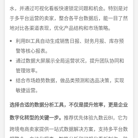
水，并通过可视化看板快速锁定问题和机会。特别是对
于多平台运营的卖家，整合各平台数据后，能一目了然
地对比各渠道表现，优化产品结构和市场策略。
利用BI工具自动生成销售日报、财务月报、库存预
警等核心报表。
通过数据大屏展示全局运营状况，提升团队协同和
管理效率。
结合市场趋势数据，做品类预测和选品决策，实现
敏捷运营。
选择合适的数据分析工具，不仅是提升效率，更是企业
数字化转型的关键一步。
推荐优先体验九数云BI，它为
跨境电商卖家提供一站式数据解决方案，支持多平台数