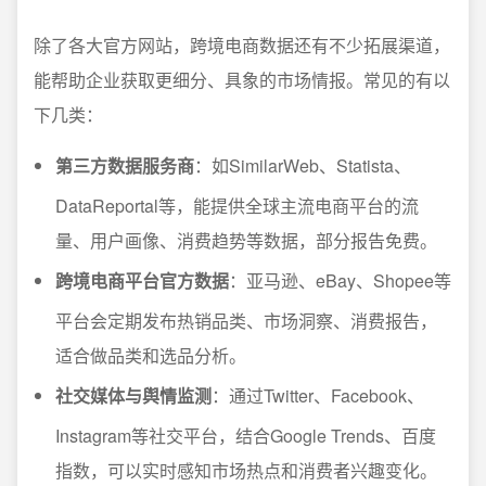
除了各大官方网站，跨境电商数据还有不少拓展渠道，
能帮助企业获取更细分、具象的市场情报。常见的有以
下几类：
第三方数据服务商
：如SimilarWeb、Statista、
DataReportal等，能提供全球主流电商平台的流
量、用户画像、消费趋势等数据，部分报告免费。
跨境电商平台官方数据
：亚马逊、eBay、Shopee等
平台会定期发布热销品类、市场洞察、消费报告，
适合做品类和选品分析。
社交媒体与舆情监测
：通过Twitter、Facebook、
Instagram等社交平台，结合Google Trends、百度
指数，可以实时感知市场热点和消费者兴趣变化。