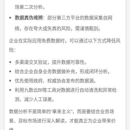
场景二次分析。
数据真伪难辨
：部分第三方平台的数据采集自网
络，存在夸大或失真的风险，需谨慎甄别。
企业在实际应用免费数据时，可以通过以下方式降低风
险：
多渠道交叉验证，提升数据可靠性。
结合企业自身业务数据做补充，形成闭环分析。
优先使用政府、权威协会发布的数据源。
利用九数云BI等工具对数据进行自动清洗和异常检
测，减少人工误差。
数据分析不是简单的“拿来主义”，而是要结合业务场
景、目标市场进行深入解读，才能真正为企业带来价
值。