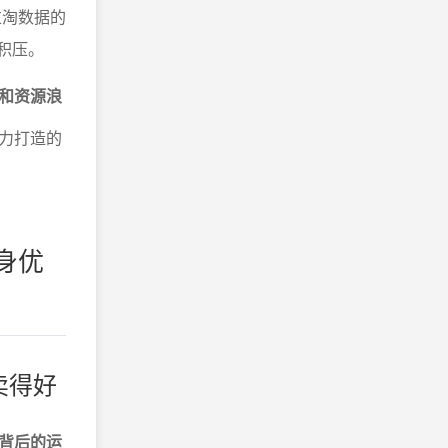
过淘数据的
积压。
和资源浪
力打造的
身优
卖得好
背后的运