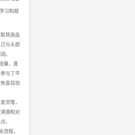
学习和超
获取其商品
自己与头部
利润。
流量、直
为参与了平
避免盲目加
流发货等，
行溯源和对
卖点。
全流程，