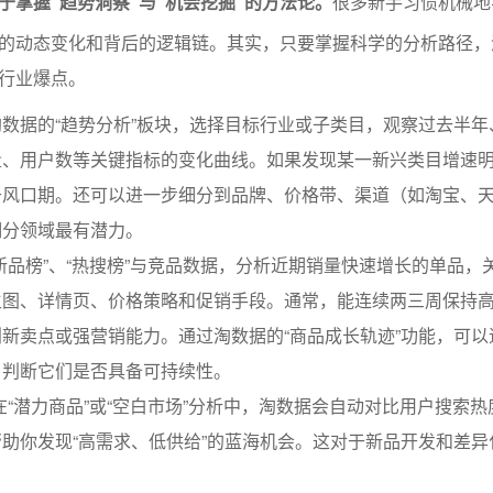
于掌握“趋势洞察”与“机会挖掘”的方法论。
很多新手习惯机械地
的动态变化和背后的逻辑链。其实，只要掌握科学的分析路径，
行业爆点。
数据的“趋势分析”板块，选择目标行业或子类目，观察过去半年
量、用户数等关键指标的变化曲线。如果发现某一新兴类目增速
于风口期。还可以进一步细分到品牌、价格带、渠道（如淘宝、
细分领域最有潜力。
新品榜”、“热搜榜”与竞品数据，分析近期销量快速增长的单品，
主图、详情页、价格策略和促销手段。通常，能连续两三周保持
新卖点或强营销能力。通过淘数据的“商品成长轨迹”功能，可以
，判断它们是否具备可持续性。
在“潜力商品”或“空白市场”分析中，淘数据会自动对比用户搜索
助你发现“高需求、低供给”的蓝海机会。这对于新品开发和差异
。