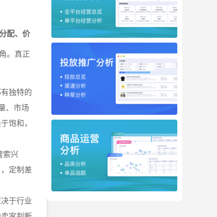
分配、价
角。真正
都有独特的
量、市场
趋于饱和，
搜索兴
户，定制差
取决于行业
助卖家判断