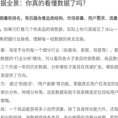
业数据全景：你真的看懂数据了吗？
销量和排名，背后蕴含着品类结构、市场容量、用户需求、流量
。
如果只盯着几个热卖品的销售额，实际上你只是窥见了冰山一
角把握行业脉络，理解每一组数据的来龙去脉。
容量：淘宝平台的每一个细分行业（如美妆、家居、母婴等），
数据的“行业分析”模块，可以看到各大子类目的销售额、商品数
近三个月或一年的历史数据，分析哪些子类目在快速扩张，哪些
开发提供了方向。
为：通过“热搜词”、“用户画像”等功能，掌握真实用户在淘宝的
客单价分布、地域分布等。这些数据有助于商家精准定位目标用
广策略。
格局：一个商品能获得多少自然流量，除了自身转化能力外，还
小和分配规律。淘数据提供各类目、各价格带的流量分布图，帮