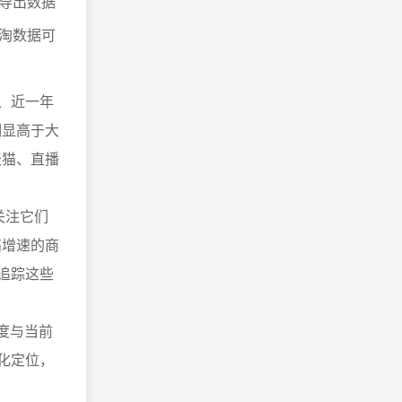
导出数据
淘数据可
、近一年
明显高于大
天猫、直播
关注它们
高增速的商
追踪这些
热度与当前
化定位，