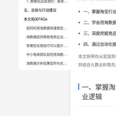
1. 数据化运营进阶：报表自动化与大屏可视化的实用技巧
五、总结与行动建议
一、掌握淘宝行
本文相关FAQs
二、学会用淘数
如何利用淘数据快速锁定热销商品和潜力爆款？
三、深度挖掘竞
淘数据如何帮助电商企业进行竞品分析与差异化定位？
四、通过自动化
有哪些实用技巧可以提升淘数据分析效率，避免“数据陷阱”？
中小电商团队如何用淘数据优化运营策略，实现低成本高回报？
本文将带你从宏观到
淘数据分析结果如何与实际运营动作结合，提升转化率和复购率？
并结合九数云BI等
一、掌握淘
业逻辑