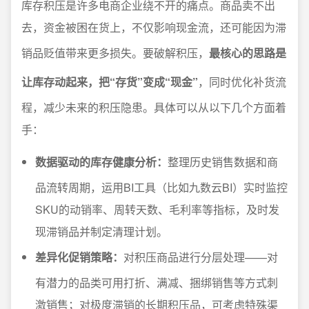
库存积压是许多电商企业绕不开的痛点。商品卖不出
去，资金被困在货上，不仅影响现金流，还可能因为滞
销品贬值带来更多损失。要破解积压，
最核心的思路是
让库存动起来，把“存货”变成“现金”
，同时优化补货流
程，减少未来的积压隐患。具体可以从以下几个方面着
手：
数据驱动的库存健康分析：
整理历史销售数据和商
品流转周期，运用BI工具（比如九数云BI）实时监控
SKU的动销率、周转天数、毛利率等指标，及时发
现滞销品并制定清理计划。
差异化促销策略：
对积压商品进行分层处理——对
有潜力的品类可用打折、满减、捆绑销售等方式刺
激销售；对极度滞销的长期积压品，可考虑特殊渠