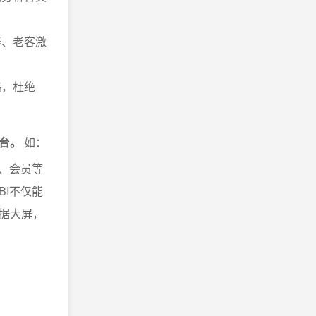
养、老客激
略，杜绝
台。
如：
、会员等
I不仅能
据大屏，