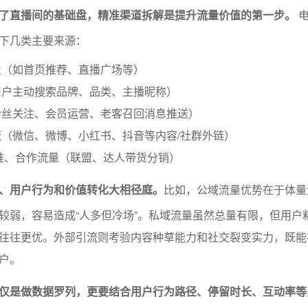
了直播间的基础盘，精准渠道拆解是提升流量价值的第一步。
电
下几类主要来源：
量（如首页推荐、直播广场等）
用户主动搜索品牌、品类、主播昵称）
粉丝关注、会员运营、老客召回消息推送）
（微信、微博、小红书、抖音等内容/社群外链）
推、合作流量（联盟、达人带货分销）
、用户行为和价值转化大相径庭。
比如，公域流量优势在于体量
较弱，容易造成“人多但冷场”。私域流量虽然总量有限，但用户
往往更优。外部引流则考验内容种草能力和社交裂变实力，既能
户。
仅是做数据罗列，更要结合用户行为路径、停留时长、互动率等