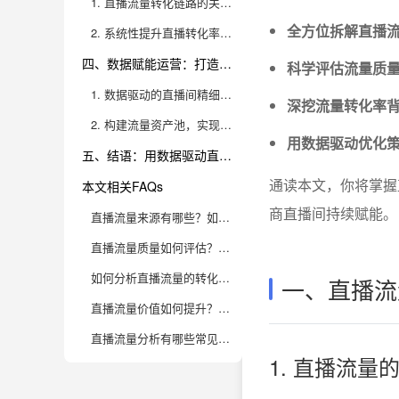
1. 直播流量转化链路的关键节点解析
全方位拆解直播
2. 系统性提升直播转化率的实用策略
四、数据赋能运营：打造高价值可持续增长的直播间
科学评估流量质
1. 数据驱动的直播间精细化运营体系
深挖流量转化率
2. 构建流量资产池，实现直播间的可持续运营
用数据驱动优化
五、结语：用数据驱动直播增长，九数云BI让流量转化更高效
通读本文，你将掌握
本文相关FAQs
商直播间持续赋能。
直播流量来源有哪些？如何拆解并针对性优化？
直播流量质量如何评估？哪些数据指标最关键？
如何分析直播流量的转化路径，提升下单率？
一、直播流
直播流量价值如何提升？哪些策略最有效？
直播流量分析有哪些常见误区？如何规避？
1. 直播流