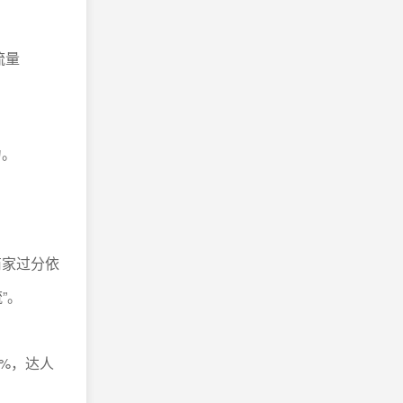
流量
力。
家过分依
”。
0%，达人