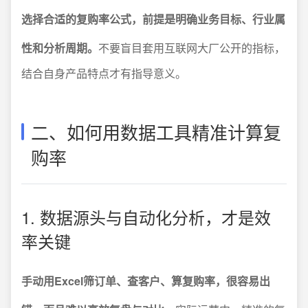
选择合适的复购率公式，前提是明确业务目标、行业属
性和分析周期。
不要盲目套用互联网大厂公开的指标，
结合自身产品特点才有指导意义。
二、如何用数据工具精准计算复
购率
1. 数据源头与自动化分析，才是效
率关键
手动用Excel筛订单、查客户、算复购率，很容易出