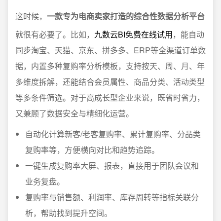
这时候，
一款专为电商卖家打造的综合性数据分析平台
就很有必要了。比如，
九数云BI免费在线试用
，能自动
同步淘宝、天猫、京东、拼多多、ERP等全渠道订单数
据，内置多种复购率分析模板，支持按天、周、月、年
多维度拆解，还能结合会员属性、商品分类、活动类型
等多条件筛选。对于高成长型企业来说，既省时省力，
又兼顾了数据安全与精细化运营。
自动化计算新客/老客复购率、累计复购率、分品类
复购率等，方便横向对比和趋势追踪。
一键生成复购率大屏、报表，直接用于团队会议和
业务复盘。
复购率与销售额、利润率、库存周转等指标关联分
析，帮助找到提升空间。