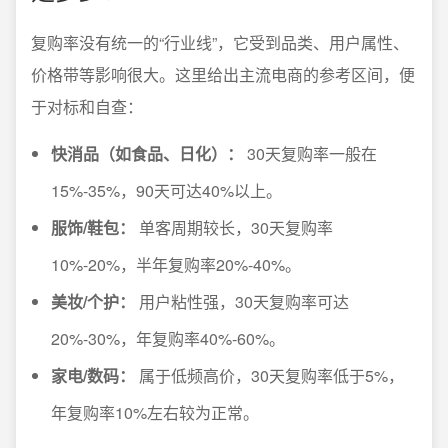
复购率没有统一的“行业线”，它受到品类、用户属性、
价格带等影响很大。这里给出主流电商的参考区间，便
于对标和自查：
快消品（如食品、日化）：
30天复购率一般在
15%-35%，90天可达40%以上。
服饰/鞋包：
单客周期较长，30天复购率
10%-20%，半年复购率20%-40%。
美妆/个护：
用户粘性强，30天复购率可达
20%-30%，年复购率40%-60%。
家电/数码：
属于低频高价，30天复购率低于5%，
年复购率10%左右较为正常。