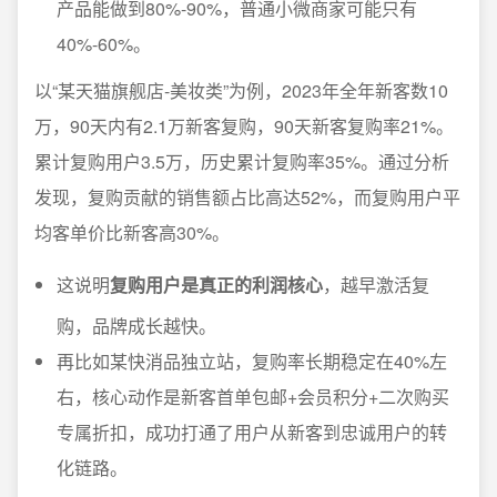
产品能做到80%-90%，普通小微商家可能只有
40%-60%。
以“某天猫旗舰店-美妆类”为例，2023年全年新客数10
万，90天内有2.1万新客复购，90天新客复购率21%。
累计复购用户3.5万，历史累计复购率35%。通过分析
发现，复购贡献的销售额占比高达52%，而复购用户平
均客单价比新客高30%。
这说明
复购用户是真正的利润核心
，越早激活复
购，品牌成长越快。
再比如某快消品独立站，复购率长期稳定在40%左
右，核心动作是新客首单包邮+会员积分+二次购买
专属折扣，成功打通了用户从新客到忠诚用户的转
化链路。