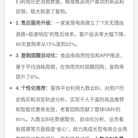
们利用历史消费数据，精准推送用户喜欢的新品和
促销，极大刺激了复购。
2. 售后服务升级：
一家家居电商建立了“7天无理由
退换+极速响应”的售后体系，客户投诉率大幅下降，
90天复购率从15%涨到22%。
3. 复购提醒自动化：
食品电商用短信和APP推送，
基于平均消耗周期，在快用完时提醒回购，复购率
提升了6%。
4. 个性化推荐：
服饰平台利用九数云BI，对用户历
史购买和浏览轨迹分析，实现千人千面的商品推荐
和智能优惠券发放，老客回购贡献了整体GMV的
60%。九数云BI在数据整合、自动化分析、业务看
板搭建等方面极度“省心”，助力高成长型电商企业用