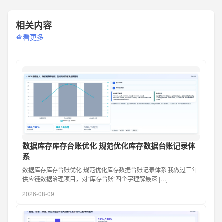
相关内容
查看更多
数据库存库存台账优化 规范优化库存数据台账记录体
系
数据库存库存台账优化 规范优化库存数据台账记录体系 我做过三年
供应链数据治理项目，对“库存台账”四个字理解最深 […]
2026-08-09