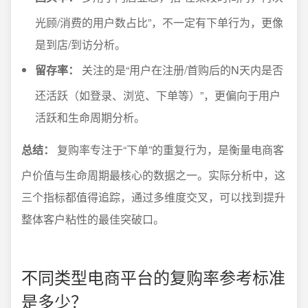
光顾/消费的用户数占比”，不一定有下单行为，更像
是到店/到访分析。
留存率：
关注的是“用户在注册/首购后的N天内是否
还活跃（如登录、浏览、下单等）”，更偏向于用户
活跃和生命周期分析。
总结：
复购率专注于“下单”的重复行为，是衡量电商客
户价值与生命周期最核心的数据之一。实际分析中，这
三个指标都值得追踪，通过多维度交叉，可以找到提升
整体客户粘性的最佳突破口。
不同类型电商平台的复购率参考标准
是多少？