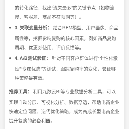
的转化路径，找出“流失最多”的关键节点（如物流
慢、客服差、商品不符预期等）。
3. 关联变量分析：
结合RFM模型、用户画像、商品
属性等，挖掘影响复购的核心因素，例如商品复购
周期、优惠券使用、评价反馈等。
4. A/B测试验证：
针对不同客户群体进行“个性化激
励”“专属优惠”等测试，跟踪复购率的变化，验证哪
种策略最有效。
推荐工具：
利用九数云BI等专业数据分析工具，可以
实现自动分层、可视化分析、数据穿透，帮助电商企业
快速定位问题、迭代优化策略，成为高成长型电商企业
提升复购的必备利器。