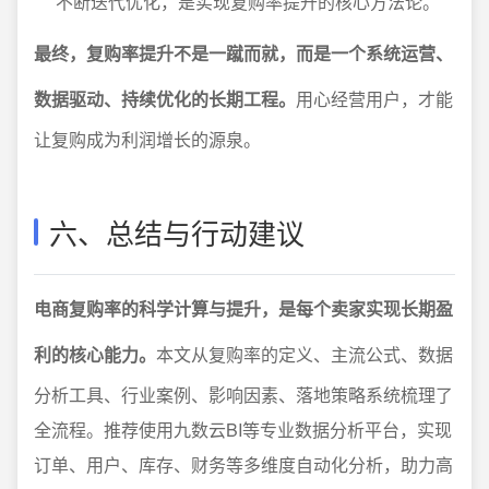
不断迭代优化，是实现复购率提升的核心方法论。
最终，复购率提升不是一蹴而就，而是一个系统运营、
数据驱动、持续优化的长期工程。
用心经营用户，才能
让复购成为利润增长的源泉。
六、总结与行动建议
电商复购率的科学计算与提升，是每个卖家实现长期盈
利的核心能力。
本文从复购率的定义、主流公式、数据
分析工具、行业案例、影响因素、落地策略系统梳理了
全流程。推荐使用九数云BI等专业数据分析平台，实现
订单、用户、库存、财务等多维度自动化分析，助力高