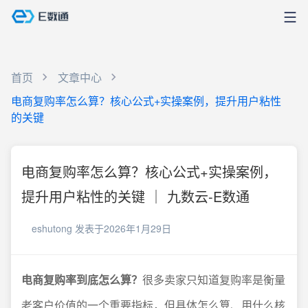
首页
文章中心
电商复购率怎么算？核心公式+实操案例，提升用户粘性
的关键
电商复购率怎么算？核心公式+实操案例，
提升用户粘性的关键 ｜ 九数云-E数通
eshutong
发表于2026年1月29日
电商复购率到底怎么算？
很多卖家只知道复购率是衡量
老客户价值的一个重要指标，但具体怎么算、用什么核