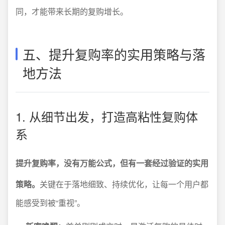
同，才能带来长期的复购增长。
五、提升复购率的实用策略与落
地方法
1. 从细节出发，打造高粘性复购体
系
提升复购率，没有万能公式，但有一套经过验证的实用
策略。
关键在于落地细致、持续优化，让每一个用户都
能感受到被“重视”。