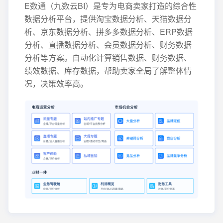
E数通（九数云BI）是专为电商卖家打造的综合性
数据分析平台，提供淘宝数据分析、天猫数据分
析、京东数据分析、拼多多数据分析、ERP数据
分析、直播数据分析、会员数据分析、财务数据
分析等方案。自动化计算销售数据、财务数据、
绩效数据、库存数据，帮助卖家全局了解整体情
况，决策效率高。