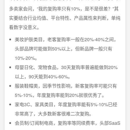
多卖家会问，“我的复购率只有10%，是不是很差？”其
实要结合行业均值、平台特性、产品属性来判断，单纯
看数字没意义。
美妆护肤类目，老客复购率一般在20%-40%之间，
头部品牌可能做到50%以上，但新品牌一般只有
10%-20%。
母婴日化、宠物食品，30天复购率普遍能做到20%
以上，90天能到40%-60%。
服装鞋帽类，因季节性影响，新客复购率可能只有
5%-10%，年度复购率能到20%就很优秀了。
家电3C、家具类目，年度复购率能有5%-10%已经
非常高了，大多数新客很难二次复购。
会员制/订阅制电商，复购率等同续费率，头部SaaS