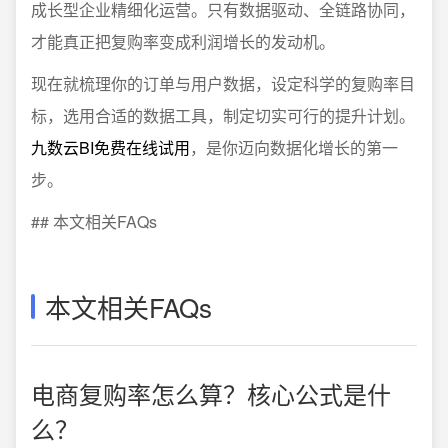
成长型企业精细化运营。只有数据驱动、全链路协同，
才能真正把复购率变成利润增长的发动机。
现在就梳理你的订单与用户数据，设定科学的复购率目
标，选用合适的数据工具，制定切实可行的提升计划。
九数云BI免费在线试用
，是你迈向数据化增长的第一
步。
## 本文相关FAQs
本文相关FAQs
电商复购率怎么算？核心公式是什
么？