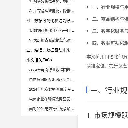
1. 财务分析数字化，利润空间可视可控
一、行业规模与
2. 库存管理智能化，降低积压与断货率
二、商品结构与
四、数据可视化驱动高效决策，大屏报表成运营标配
1. 数据可视化让业务一目了然，决策效率倍增
三、数字化财务
2. 大屏报表赋能精细化运营，驱动全员数据意识
四、数据可视化
五、结语：数据驱动未来，九数云BI助力电商持续成长
本文将用口语化的方
本文相关FAQs
精准定位，提升运营
2024年电商行业数据图表显示哪些核心趋势？电商人有哪些必须关注的要点？
电商数据图表如何帮助企业制定更精准的运营决策？有哪些实用方法能快速提升数据分析能力？
一、行业规
2024年电商数据图表反映出用户消费行为有哪些新变化？企业该如何应对？
电商企业在解读数据图表时，容易踩哪些坑？如何避免分析误区，实现有效增长？
面对2024电商行业竞争加剧，企业如何通过数据图表优化运营、提升市场份额？
1. 市场规