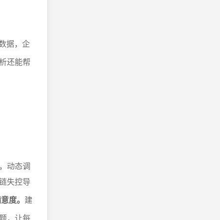
。
数据，企
析还能帮
，动态调
链失控导
满意度。
建
题，让每