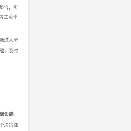
整合，实
等主流平
通过大屏
题，及时
础设施。
个决策都