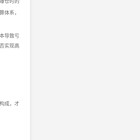
爆仓时的
算体系，
本导致亏
否实现高
构成，才