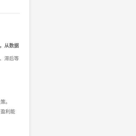
，从数据
、滞后等
决策。
节盈利能