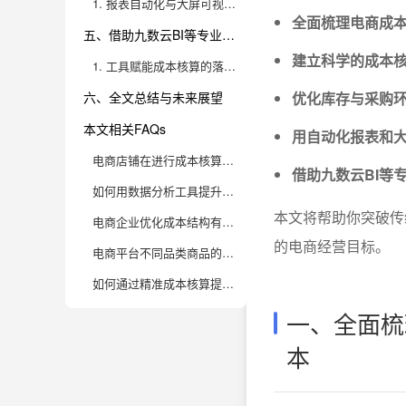
1. 报表自动化与大屏可视化在成本管控中的应用
全面梳理电商成
五、借助九数云BI等专业工具，实现电商企业的高效成本管理
建立科学的成本
1. 工具赋能成本核算的落地与实战价值
六、全文总结与未来展望
优化库存与采购
本文相关FAQs
用自动化报表和
电商店铺在进行成本核算时，容易忽略哪些隐性成本？
借助九数云BI等
如何用数据分析工具提升电商成本核算的精准度？
本文将帮助你突破传
电商企业优化成本结构有哪些实用技巧？
的电商经营目标。
电商平台不同品类商品的成本核算方式有什么差异？
如何通过精准成本核算提升店铺利润空间？
一、全面梳
本