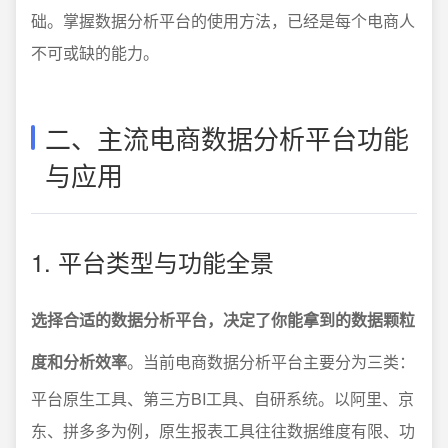
础。掌握数据分析平台的使用方法，已经是每个电商人
不可或缺的能力。
二、主流电商数据分析平台功能
与应用
1. 平台类型与功能全景
选择合适的数据分析平台，决定了你能拿到的数据颗粒
度和分析效率
。当前电商数据分析平台主要分为三类：
平台原生工具、第三方BI工具、自研系统。以阿里、京
东、拼多多为例，原生报表工具往往数据维度有限、功