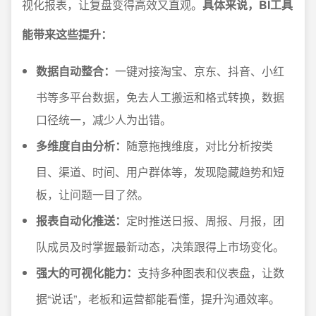
视化报表，让复盘变得高效又直观。
具体来说，BI工具
能带来这些提升：
数据自动整合：
一键对接淘宝、京东、抖音、小红
书等多平台数据，免去人工搬运和格式转换，数据
口径统一，减少人为出错。
多维度自由分析：
随意拖拽维度，对比分析按类
目、渠道、时间、用户群体等，发现隐藏趋势和短
板，让问题一目了然。
报表自动化推送：
定时推送日报、周报、月报，团
队成员及时掌握最新动态，决策跟得上市场变化。
强大的可视化能力：
支持多种图表和仪表盘，让数
据“说话”，老板和运营都能看懂，提升沟通效率。