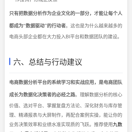
只有把数据分析作为企业文化的一部分，才能让每个人
都成为“数据驱动”的行动者
。这也是为什么越来越多的
电商头部企业都在大力投入BI平台和数据团队的建设。
六、总结与行动建议
电商数据分析平台的系统学习和实战应用，是电商团队
成长为数据化决策者的必经之路
。理解数据分析的核心
价值、选对平台、掌握复盘方法论、深化财务与库存管
理、精通报表与大屏制作，再配合案例实操，能让你的
业务决策效率和业绩水准实现质的飞跃。推荐使用
九数