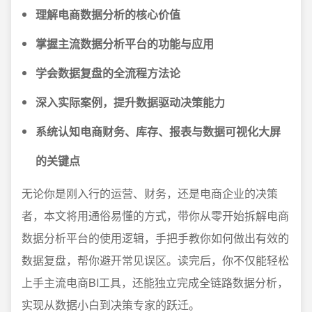
理解电商数据分析的核心价值
掌握主流数据分析平台的功能与应用
学会数据复盘的全流程方法论
深入实际案例，提升数据驱动决策能力
系统认知电商财务、库存、报表与数据可视化大屏
的关键点
无论你是刚入行的运营、财务，还是电商企业的决策
者，本文将用通俗易懂的方式，带你从零开始拆解电商
数据分析平台的使用逻辑，手把手教你如何做出有效的
数据复盘，帮你避开常见误区。读完后，你不仅能轻松
上手主流电商BI工具，还能独立完成全链路数据分析，
实现从数据小白到决策专家的跃迁。