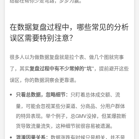
结都在帮你少走弯路，步步为赢。
在数据复盘过程中，哪些常见的分析
误区需要特别注意？
很多人以为做数据复盘就是拉个表、做几个图就完事
了，其实
复盘过程中有不少常掉的“坑”
，提前避开这些
误区，你的数据洞察会更靠谱。
只看总数据，忽略细节：
只盯着总体成交额、流
量，可能会忽视某些分渠道、分商品、分用户群体
的特异表现。举个例子，总GMV没掉，但某爆款断
货导致流量流失，这种细节就很容易被遗漏。
混淆因果关系：
数据涨跌有时候只是相关，并不是