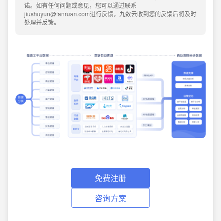
诺。如有任何问题或意见，您可以通过联系
jiushuyun@fanruan.com进行反馈，九数云收到您的反馈后将及时
处理并反馈。
免费注册
咨询方案