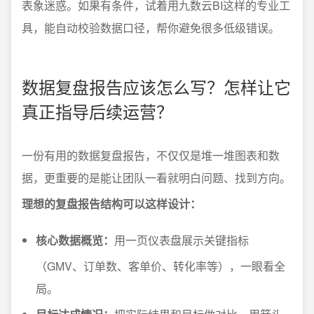
表象迷惑。如果有条件，试着用九数云BI这样的专业工
具，能自动校验数据口径，帮你避免很多低级错误。
数据复盘报告应该怎么写？怎样让它
真正指导后续运营？
一份有用的数据复盘报告，不仅仅是堆一堆图表和数
据，更重要的是能让团队一看就明白问题、找到方向。
理想的复盘报告结构可以这样设计：
核心数据概览：
用一页仪表盘展示关键指标
（GMV、订单数、客单价、转化率等），一眼看全
局。