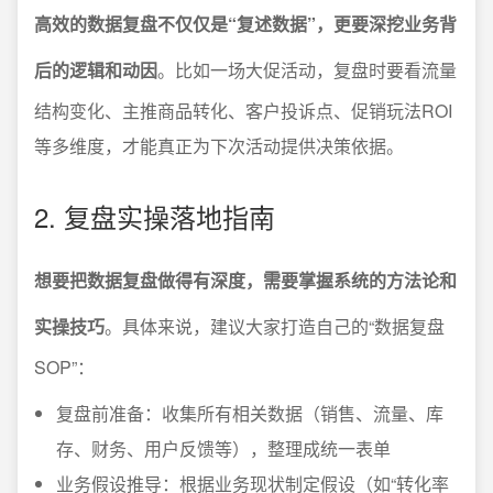
高效的数据复盘不仅仅是“复述数据”，更要深挖业务背
后的逻辑和动因
。比如一场大促活动，复盘时要看流量
结构变化、主推商品转化、客户投诉点、促销玩法ROI
等多维度，才能真正为下次活动提供决策依据。
2. 复盘实操落地指南
想要把数据复盘做得有深度，需要掌握系统的方法论和
实操技巧
。具体来说，建议大家打造自己的“数据复盘
SOP”：
复盘前准备：收集所有相关数据（销售、流量、库
存、财务、用户反馈等），整理成统一表单
业务假设推导：根据业务现状制定假设（如“转化率