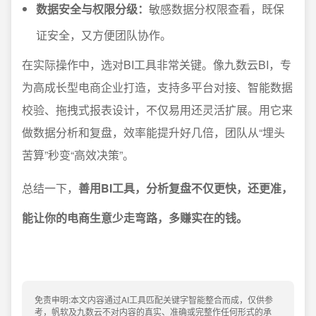
数据安全与权限分级：
敏感数据分权限查看，既保
证安全，又方便团队协作。
在实际操作中，选对BI工具非常关键。像九数云BI，专
为高成长型电商企业打造，支持多平台对接、智能数据
校验、拖拽式报表设计，不仅易用还灵活扩展。用它来
做数据分析和复盘，效率能提升好几倍，团队从“埋头
苦算”秒变“高效决策”。
总结一下，
善用BI工具，分析复盘不仅更快，还更准，
能让你的电商生意少走弯路，多赚实在的钱。
免责申明:本文内容通过AI工具匹配关键字智能整合而成，仅供参
考，帆软及九数云不对内容的真实、准确或完整作任何形式的承