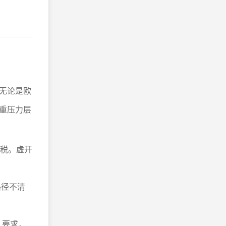
无论是欧
重压力层
缴税。虚开
路径不清
）要求，