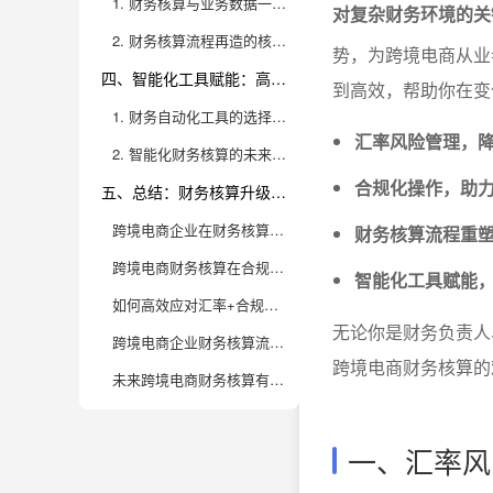
1. 财务核算与业务数据一体化的行业趋势
对复杂财务环境的关
2. 财务核算流程再造的核心要素与落地路径
势，为跨境电商从业
四、智能化工具赋能：高效财务核算的“加速器”
到高效，帮助你在变
1. 财务自动化工具的选择与落地
汇率风险管理，
2. 智能化财务核算的未来趋势与价值提升
合规化操作，助
五、总结：财务核算升级，跨境电商的制胜之道
跨境电商企业在财务核算时，汇率波动为何成为头号难题？
财务核算流程重
跨境电商财务核算在合规层面经常踩“坑”，主要有哪些合规风险？
智能化工具赋能
如何高效应对汇率+合规双重挑战，让跨境电商财务核算更省心？
无论你是财务负责人
跨境电商企业财务核算流程中，多平台多币种数据如何高效整合与分析？
跨境电商财务核算的
未来跨境电商财务核算有哪些趋势？企业如何提前布局？
一、汇率风