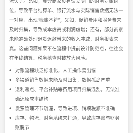
流失等。比如，部分商家没有设立专门的财务对账岗
位，导致平台结算单、银行流水与实际销售数据无法一
一对应，出现“账账不符”；又如，促销费用和服务费未
及时归集，导致成本虚高或利润虚增；还有，部分商家
未能准确处理退货退款带来的收入冲减，财务报表失
真。这些问题如果不在流程中提前设计防范点，往往会
在年终结算、税务稽查时被放大风险。
对账流程缺乏标准化，人工操作易出错
多渠道销售数据未能及时归集，数据孤岛严重
返利返点、平台补贴等费用项目归集混乱，无法准
确还原成本结构
发票管理环节疏漏，导致进项、销项税额不准确
库存、物流、财务系统未打通，导致库存账与财务
账脱节