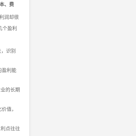
本、费
利润却很
几个盈利
失，识别
的盈利能
企业的长期
化价值，
盈利点往往