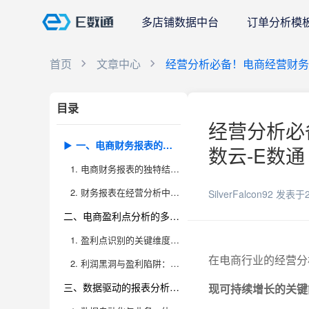
多店铺数据中台
订单分析模
首页
文章中心
经营分析必备！电商经营财务
目录
经营分析必
一、电商财务报表的洞察力：从“账面数字”到“经营体检”
数云-E数通
1. 电商财务报表的独特结构与意义
2. 财务报表在经营分析中的核心作用
SilverFalcon92
发表于2
二、电商盈利点分析的多维度思考
1. 盈利点识别的关键维度：不仅是销售额、净利润那么简单
在电商行业的经营分
2. 利润黑洞与盈利陷阱：电商经营中的隐形杀手
三、数据驱动的报表分析方法与工具应用
现可持续增长的关键