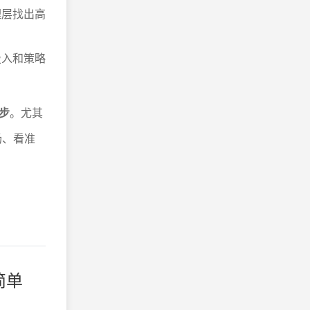
理层找出高
投入和策略
步
。尤其
场、看准
简单