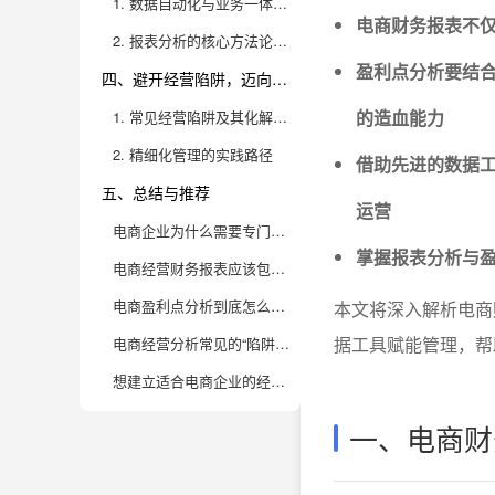
1. 数据自动化与业务一体化：电商精细化管理的基石
电商财务报表不仅
2. 报表分析的核心方法论：科学解读、精准归因、动态优化
盈利点分析要结
四、避开经营陷阱，迈向精细化管理的进阶之路
的造血能力
1. 常见经营陷阱及其化解之道
2. 精细化管理的实践路径
借助先进的数据工
五、总结与推荐
运营
电商企业为什么需要专门的经营财务报表？普通财报不够用吗？
掌握报表分析与
电商经营财务报表应该包含哪些关键内容？和传统报表有啥不同？
电商盈利点分析到底怎么做？除了卖货还有哪些“隐藏利润”值得关注？
本文将深入解析电商
据工具赋能管理，帮
电商经营分析常见的“陷阱”有哪些？如何避免数据偏差、看错方向？
想建立适合电商企业的经营财务分析体系，团队需要具备哪些能力？
一、电商财