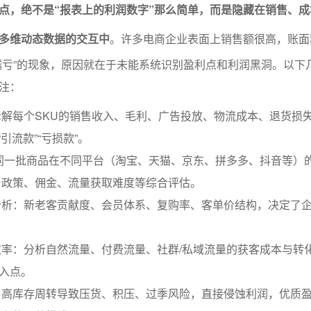
点，绝不是“报表上的利润数字”那么简单，而是隐藏在销售、成
多维动态数据的交互中
。许多电商企业表面上销售额很高，账面
越亏”的现象，原因就在于未能系统识别盈利点和利润黑洞。以下
注：
解每个SKU的销售收入、毛利、广告投放、物流成本、退货损
“引流款”“亏损款”。
同一批商品在不同平台（淘宝、天猫、京东、拼多多、抖音等）
台政策、佣金、流量获取难度等综合评估。
分析：新老客贡献度、会员体系、复购率、客单价结构，决定了
率：分析自然流量、付费流量、社群/私域流量的获客成本与转
投入点。
：高库存周转导致压货、积压、过季风险，直接侵蚀利润，优质