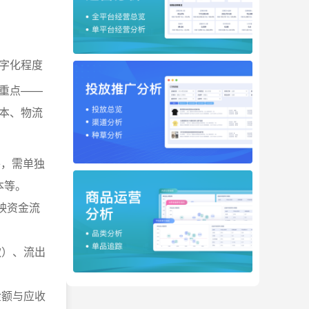
字化程度
重点——
本、物流
外，需单独
本等。
反映资金流
款）、流出
金额与应收