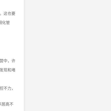
。这也要
细化管
营中，许
发现和堵
控不力，
率居高不