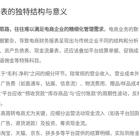
务报表的独特结构与意义
思路，往往难以满足电商企业的精细化管理需求
。电商业务的数
据繁杂，导致电商财务报表呈现出与传统企业不同的结构和分析
、资产负债表、现金流量表，还应该叠加平台结算单据、促销成
道佣金等特殊科目。
于“毛利-净利”之间的细分环节。除常规的营业收入、营业成本
广告费（如直通车、钻展、信息流）、物流费用、赠品/样品成
“平台应收”“预收货款”“库存商品”与“应付账款”的周期性波动，
险。
于高周转电商尤为关键，应细分运营活动现金流入（如各平台回
、广告、退货退款）及投资、筹资现金流。
如淘宝、天猫、京东、拼多多等平台提供的结算明细，实际到账