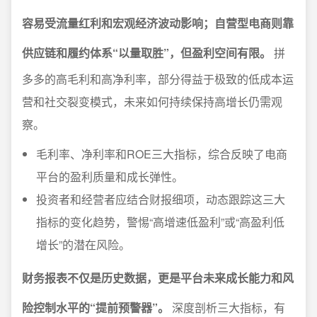
容易受流量红利和宏观经济波动影响；自营型电商则靠
供应链和履约体系“以量取胜”，但盈利空间有限。
拼
多多的高毛利和高净利率，部分得益于极致的低成本运
营和社交裂变模式，未来如何持续保持高增长仍需观
察。
毛利率、净利率和ROE三大指标，综合反映了电商
平台的盈利质量和成长弹性。
投资者和经营者应结合财报细项，动态跟踪这三大
指标的变化趋势，警惕“高增速低盈利”或“高盈利低
增长”的潜在风险。
财务报表不仅是历史数据，更是平台未来成长能力和风
险控制水平的“提前预警器”。
深度剖析三大指标，有