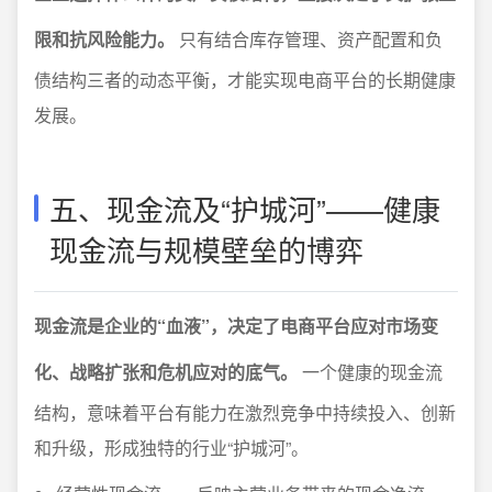
限和抗风险能力。
只有结合库存管理、资产配置和负
债结构三者的动态平衡，才能实现电商平台的长期健康
发展。
五、现金流及“护城河”——健康
现金流与规模壁垒的博弈
现金流是企业的“血液”，决定了电商平台应对市场变
化、战略扩张和危机应对的底气。
一个健康的现金流
结构，意味着平台有能力在激烈竞争中持续投入、创新
和升级，形成独特的行业“护城河”。