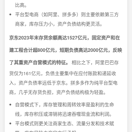
比高。
平台型电商（如阿里、拼多多）则主要依赖第三方
商家，库存压力小，资产负债结构更灵活。
京东2023年末存货余额高达1527亿元，固定资产和在
建工程合计超800亿元，短期负债高达2000亿元，反映
了其重资产自营模式的特征。
相比之下，阿里巴巴存
货仅为161亿元，负债主要集中在应付账款和递延收
入，资产负债率远低于京东。拼多多作为纯平台型电
商，几乎无存货负担，资产负债结构极为轻盈。
自营模式下，库存管理和周转效率是盈利的生命
线，库存积压或滞销将迅速吞噬现金流和利润。
平台模式则更关注商家生态、流量分发和技术赋