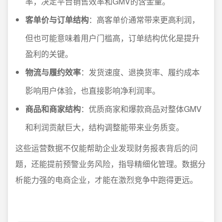
率，决定平台销售效率和GMV的含金量。
客单价与订单结构
：高客单价通常带来更高利润，
但也可能意味着用户门槛高，订单结构优化是提升
盈利的关键。
物流与履约效率
：发货速度、退换货率、履约成本
影响用户体验，也直接影响净利润率。
商品和商家结构
：优质商家和爆款商品对整体GMV
和利润贡献巨大，结构调整能带来业务质变。
这些运营数据不仅能帮助企业发现财务报表背后的问
题，还能提前预警业务风险，指导精细化管理。数据分
析能力强的电商企业，才能在激烈竞争中跑得更远。