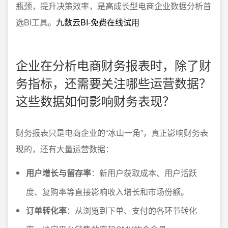
瓶颈，提升决策效率，是高成长型电商企业数据分析首
选BI工具。
九数云BI-免费在线试用
企业在分析电商财务报表时，除了财
务指标，还需要关注哪些运营数据？
这些数据如何影响财务表现？
财务报表只是电商企业的“冰山一角”，真正影响财务表
现的，还有大量运营数据：
用户增长与留存率
：新用户获取成本、用户活跃
度、复购率等直接影响收入增长和市场份额。
订单转化率
：从浏览到下单、支付的各环节转化