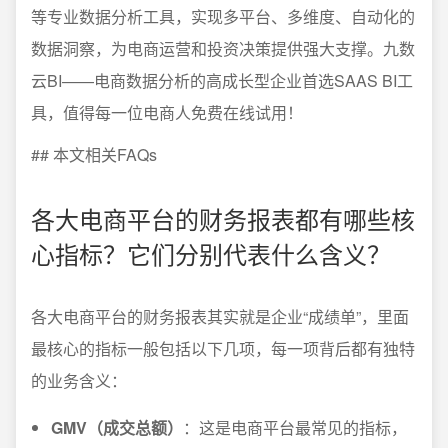
等专业数据分析工具，实现多平台、多维度、自动化的
数据洞察，为电商运营和投资决策提供强大支撑。九数
云BI——电商数据分析的高成长型企业首选SAAS BI工
具，值得每一位电商人免费在线试用！
## 本文相关FAQs
各大电商平台的财务报表都有哪些核
心指标？它们分别代表什么含义？
各大电商平台的财务报表其实就是企业“成绩单”，里面
最核心的指标一般包括以下几项，每一项背后都有独特
的业务含义：
GMV（成交总额）
：这是电商平台最常见的指标，