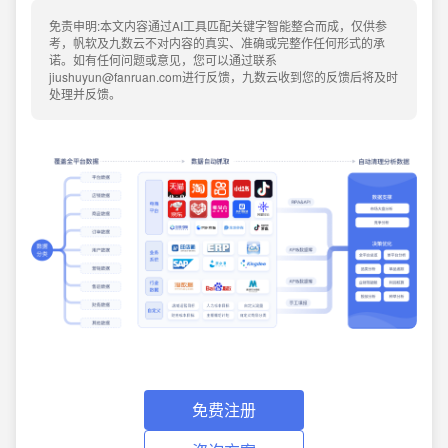
免责申明:本文内容通过AI工具匹配关键字智能整合而成，仅供参
考，帆软及九数云不对内容的真实、准确或完整作任何形式的承
诺。如有任何问题或意见，您可以通过联系
jiushuyun@fanruan.com进行反馈，九数云收到您的反馈后将及时
处理并反馈。
免费注册