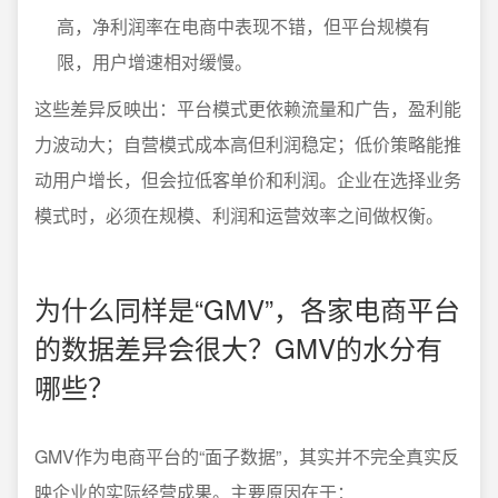
高，净利润率在电商中表现不错，但平台规模有
限，用户增速相对缓慢。
这些差异反映出：平台模式更依赖流量和广告，盈利能
力波动大；自营模式成本高但利润稳定；低价策略能推
动用户增长，但会拉低客单价和利润。企业在选择业务
模式时，必须在规模、利润和运营效率之间做权衡。
为什么同样是“GMV”，各家电商平台
的数据差异会很大？GMV的水分有
哪些？
GMV作为电商平台的“面子数据”，其实并不完全真实反
映企业的实际经营成果。主要原因在于：