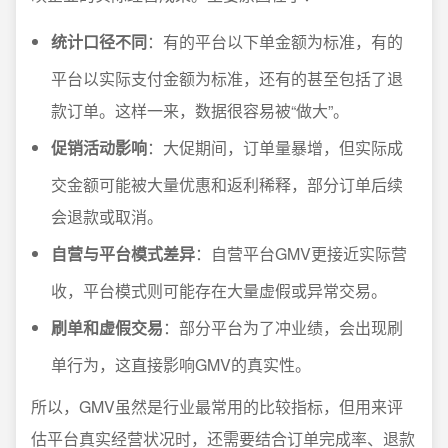
统计口径不同
：有的平台以下单金额为标准，有的
平台以实际支付金额为标准，还有的甚至包括了退
款订单。这样一来，数据很容易被“做大”。
促销活动影响
：大促期间，订单量暴增，但实际成
交金额可能被大量优惠和返利稀释，部分订单后续
会退款或取消。
自营与平台模式差异
：自营平台GMV更接近实际营
收，平台模式则可能存在大量虚假或异常交易。
刷单和虚假交易
：部分平台为了冲业绩，会出现刷
单行为，这直接影响GMV的真实性。
所以，GMV虽然是行业最常用的比较指标，但用来评
估平台真实经营状况时，还需要结合订单完成率、退款