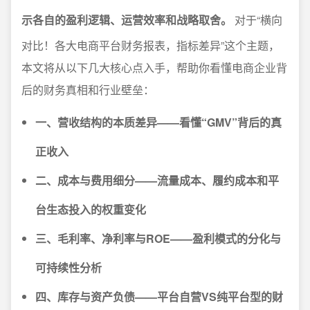
示各自的盈利逻辑、运营效率和战略取舍。
对于“横向
对比！各大电商平台财务报表，指标差异”这个主题，
本文将从以下几大核心点入手，帮助你看懂电商企业背
后的财务真相和行业壁垒：
一、营收结构的本质差异——看懂“GMV”背后的真
正收入
二、成本与费用细分——流量成本、履约成本和平
台生态投入的权重变化
三、毛利率、净利率与ROE——盈利模式的分化与
可持续性分析
四、库存与资产负债——平台自营VS纯平台型的财