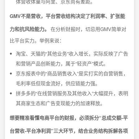
体营收体量与阿里、京东尚有差距。
GMV不是营收，平台营收结构决定了利润率、扩张能
力和抗风险能力。
在分析财报时，切忌用GMV简单对
比平台实力。举例来说：
淘宝、天猫的“其他业务”收入增长，实际反映了广告
和营销产品创新能力，属于“轻资产”模式。
京东报表中的“商品销售收入”是实打实的自营销售，
毛利率低但现金流好，供应链能力强。
拼多多的“在线营销服务及其他收入”大幅提升，表明
其商家生态和广告变现能力的加速释放。
想要精准看懂电商平台的财报，必须拆分“总成交额-平
台营收-平台净利润”三大环节，结合业务结构拆解各项