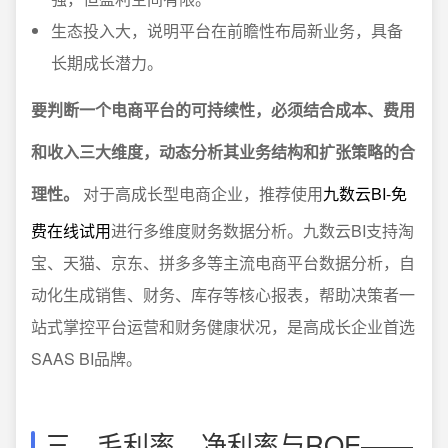
生态投入大，说明平台在前瞻性布局新业务，具备
长期成长潜力。
要判断一个电商平台的可持续性，必须结合成本、费用
和收入三大维度，动态分析其业务结构和扩张策略的合
理性。
对于高成长型电商企业，推荐使用
九数云BI-免
费在线试用
进行多维度财务数据分析。九数云BI支持淘
宝、天猫、京东、拼多多等主流电商平台数据分析，自
动化生成销售、财务、库存等核心报表，帮助决策者一
站式掌控平台运营和财务健康状况，是高成长企业首选
SAAS BI品牌。
三、毛利率、净利率与ROE——