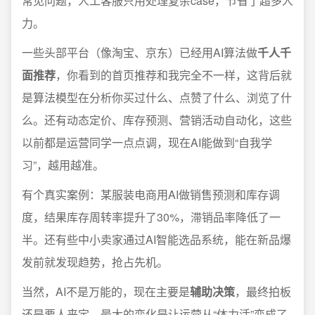
常见问题，人工客服只用处理复杂case，节省了超多人
力。
一些头部平台（像淘宝、京东）已经用AI算法做
千人千
面推荐
，你看到的首页推荐和我完全不一样，这背后就
是算法模型在分析你买过什么、点赞了什么、浏览了什
么。还有动态定价、库存预测、营销活动自动化，这些
以前都是运营同学一点点调，现在AI能做到“自我学
习”，越用越准。
有个真实案例：某服装电商用AI做销售预测和库存调
度，结果库存周转率提升了30%，滞销品率降低了一
半。还有些中小卖家通过AI智能选品系统，能在新品爆
发前就发现趋势，抢占先机。
当然，AI不是万能的，现在主要是
辅助决策
，最终拍板
还是要人来定。最大的变化是让运营从“体力活”变成了