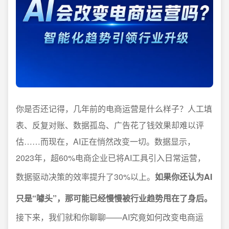
你是否还记得，几年前的电商运营是什么样子？人工填
表、反复对账、数据孤岛、广告花了钱效果却难以评
估……而现在，AI正在悄然改变一切。数据显示，
2023年，超60%电商企业已将AI工具引入日常运营，
数据驱动决策的效率提升了30%以上。
如果你还认为AI
只是“噱头”，那可能已经慢慢被行业趋势甩在了身后。
接下来，我们就和你聊聊——AI究竟如何改变电商运