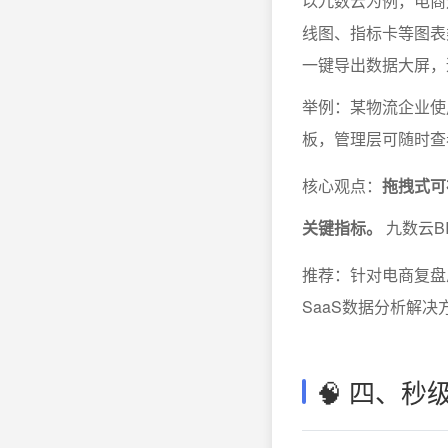
以九数云为例，电商运
线图、指标卡等图表
一键导出数据大屏，
举例：某物流企业使
板，管理层可随时查
核心观点：
拖拽式可
关键指标。
九数云B
推荐：针对电商复盘
SaaS数据分析解
🧠 四、