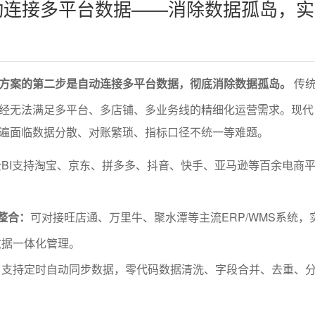
自动连接多平台数据——消除数据孤岛，
方案的第二步是自动连接多平台数据，彻底消除数据孤岛。
传统
经无法满足多平台、多店铺、多业务线的精细化运营需求。现代
遍面临数据分散、对账繁琐、指标口径不统一等难题。
云BI支持淘宝、京东、拼多多、抖音、快手、亚马逊等百余电商
统整合：
可对接旺店通、万里牛、聚水潭等主流ERP/WMS系统，
数据一体化管理。
：
支持定时自动同步数据，零代码数据清洗、字段合并、去重、