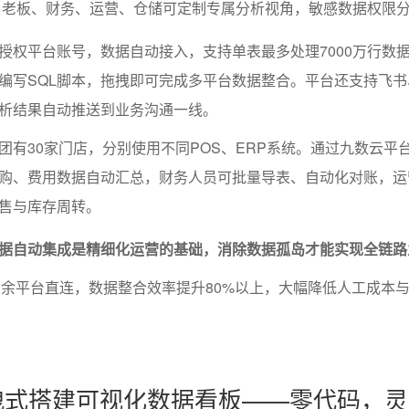
：
老板、财务、运营、仓储可定制专属分析视角，敏感数据权限
授权平台账号，数据自动接入，支持单表最多处理7000万行数
编写SQL脚本，拖拽即可完成多平台数据整合。平台还支持飞书
析结果自动推送到业务沟通一线。
团有30家门店，分别使用不同POS、ERP系统。通过九数云平
购、费用数据自动汇总，财务人员可批量导表、自动化对账，运
售与库存周转。
据自动集成是精细化运营的基础，消除数据孤岛才能实现全链路
百余平台直连，数据整合效率提升80%以上，大幅降低人工成本
拖拽式搭建可视化数据看板——零代码，