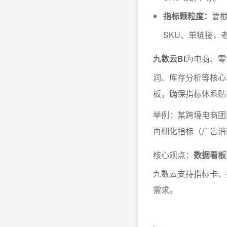
指标颗粒度：
要
SKU、单链接，
九数云BI
为电商、零
润、库存分析等核心
板，确保指标体系贴
举例：某跨境电商团
再细化指标（广告消
核心观点：
数据看板
九数云支持指标卡、
需求。