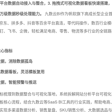
多平台数据自动接入与整合，3. 拖拽式可视化数据看板快速搭建，4
千万级数据秒级处理能力。
九数云BI作为帆软旗下高成长型企业首
、京东、拼多多、抖音等百余平台直连，零代码操作，数百行业模
钉、飞书、企微，轻松满足电商、零售、物流等多行业的全链路
核心指标
数据，消除数据孤岛
化数据看板，灵活模板复用
数据，智能预警与推送
标梳理到数据整合与可视化落地，系统拆解网站分析平台可视化
板核心流程，结合九数云等SaaS BI工具的行业实践，帮助电商
实现多渠道数据分析、销售复盘、SKU销售分析、大数据选品