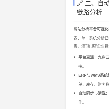
🔗 二、
链路分析
网站分析平台可视化
表、单一系统分析已
售、连锁门店企业普
平台直连：
九数
接。
ERP与WMS系
单、库存、财务
自动同步与清洗
作。