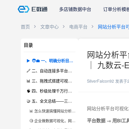
多店铺数据中台
订单分析模
首页
文章中心
电商平台
网站分析平台
目录
网站分析平
🧑‍💼 一、明确分析目标与核心指标——数据看板的方向盘
｜ 九数云-
🔗 二、自动连接多平台数据——消除数据孤岛，实现全链路分析
📊 三、拖拽式搭建可视化数据看板——零代码，灵活模板复用
SilverFalcon92
发表于2
🧠 四、秒级处理千万行数据——高性能分析与智能预警
🤝 五、全文总结——三步打造高效网站分析平台可视化方案
网站分析平台可视化
📊 怎么快速搞懂网站分析平台可视化方案怎么做？新手小白如何三步搭建数据看板？
平台数据 → 用BI
🧐 企业做数据可视化，网站分析平台三步法到底是啥，有什么区别于传统报表的优势？