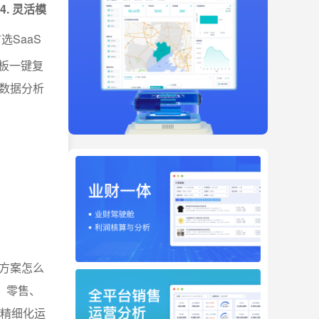
. 灵活模
选SaaS
板一键复
数据分析
方案怎么
、零售、
与精细化运