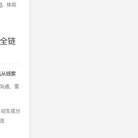
]
，体验
化全链
机从线索
沟通、需
自动生成分
流