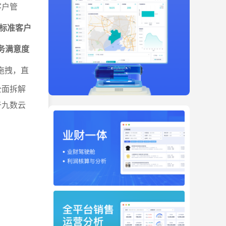
客户管
标准客户
务满意度
拖拽，直
全面拆解
于九数云