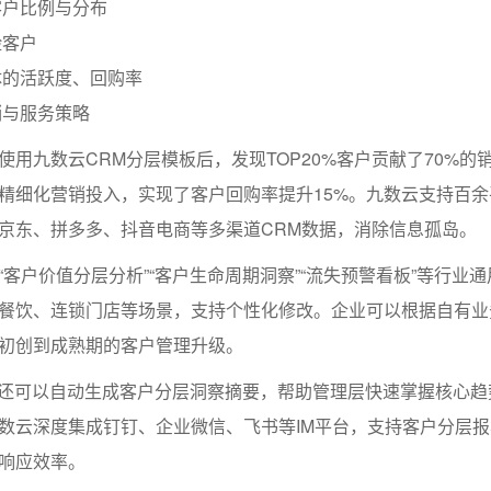
客户比例与分布
险客户
体的活跃度、回购率
销与服务策略
使用九数云CRM分层模板后，发现TOP20%客户贡献了70%的
精细化营销投入，实现了客户回购率提升15%。九数云支持百余
京东、拼多多、抖音电商等多渠道CRM数据，消除信息孤岛。
客户价值分层分析”“客户生命周期洞察”“流失预警看板”等行业
餐饮、连锁门店等场景，支持个性化修改。企业可以根据自有业
初创到成熟期的客户管理升级。
力还可以自动生成客户分层洞察摘要，帮助管理层快速掌握核心趋
数云深度集成钉钉、企业微信、飞书等IM平台，支持客户分层
响应效率。