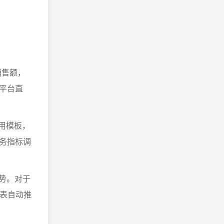
销售额，
平台直
通用模板，
务指标调
势。对于
报表自动推