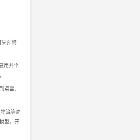
流失预警
键复用并个
。
到运营、
、物流等高
模型，开