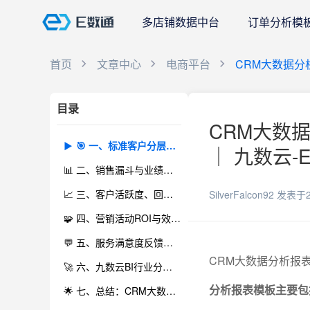
多店铺数据中台
订单分析模
首页
文章中心
电商平台
CRM大数据
目录
CRM大数
🎯 一、标准客户分层看板：洞察客户结构，驱动精准营销
｜ 九数云-
📊 二、销售漏斗与业绩追踪仪表盘：把握商机转化全链路
📈 三、客户活跃度、回购率与流失率分析报表：提升客户运营价值
SilverFalcon92
发表于2
🧩 四、营销活动ROI与效果评估模板：驱动市场策略优化
💬 五、服务满意度反馈与客户投诉统计：优化客户体验管理
CRM大数据分析报
🚀 六、九数云BI行业分析模板盘点及应用实践：一键复用，零代码高效分析
分析报表模板主要包
🌟 七、总结：CRM大数据分析报表模板助力企业精细化运营