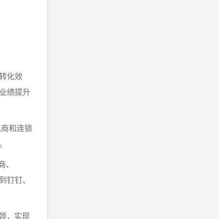
转化效
业绩提升
电商和连锁
。
商、
送到钉钉、
颈，实现