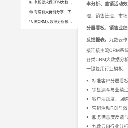
📊 老板要求做CRM大数据分析报表模板，到底都包括哪些核心内容？有没有行业通用模板盘点？
率分析、营销活动效
🧐 有没有大佬能分享一下，CRM大数据分析报表模板怎么选？不同业务场景下应该怎么应用？
理、销售管理、市场
🔍 做CRM大数据分析报表时，遇到数据源杂乱、字段不统一怎么办？有没有什么实用技巧或者工具推荐？
分层看板、销售业绩
反馈报表。
九数云作
接连接主流CRM系
各类CRM大数据分
一键复用行业模板，
标准客户分层看
销售漏斗与业绩
客户活跃度、回
营销活动ROI与
服务满意度反馈
九数云BI行业分