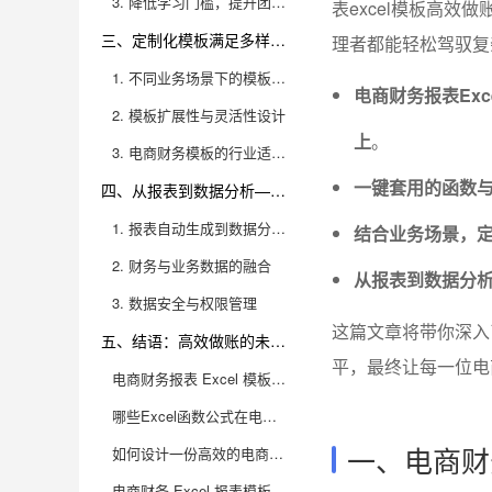
3. 降低学习门槛，提升团队整体效率
表excel模板高
三、定制化模板满足多样化电商财务需求
理者都能轻松驾驭复
1. 不同业务场景下的模板定制需求
电商财务报表Ex
2. 模板扩展性与灵活性设计
上
。
3. 电商财务模板的行业适配性
一键套用的函数
四、从报表到数据分析——业务财务一体化管理
1. 报表自动生成到数据分析的进阶
结合业务场景，
2. 财务与业务数据的融合
从报表到数据分析
3. 数据安全与权限管理
这篇文章将带你深入
五、结语：高效做账的未来，选择更专业的工具
平，最终让每一位电
电商财务报表 Excel 模板为什么需要函数公式一键套用？
哪些Excel函数公式在电商财务报表模板中最常用？
一、电商财
如何设计一份高效的电商财务报表 Excel 模板？
电商财务 Excel 报表模板如何实现多店铺、多平台数据的高效整合？