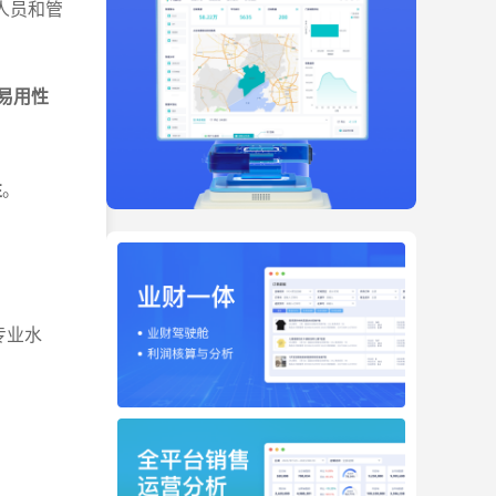
人员和管
易用性
性
。
。
专业水