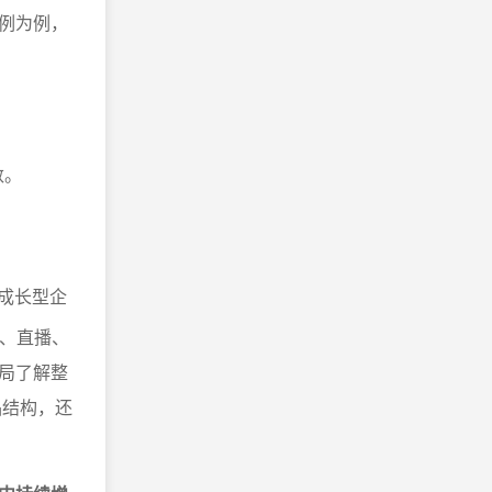
例为例，
数。
高成长型企
P、直播、
局了解整
品结构，还