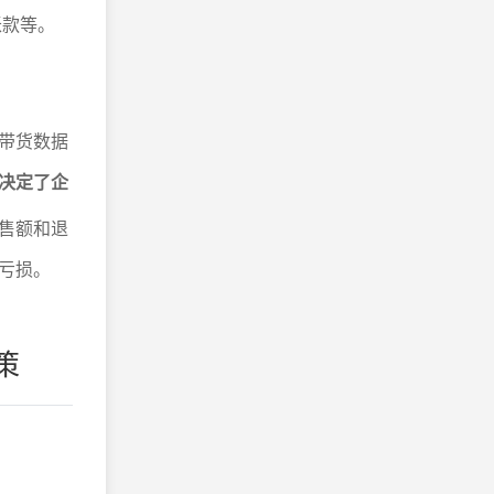
账款等。
带货数据
决定了企
售额和退
亏损。
策