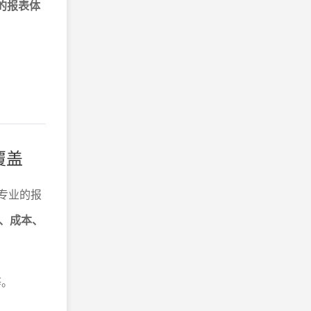
的报表体
覆盖
正专业的报
、成本、
等。