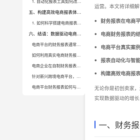
1. 自动化报表工具如何改变电商数据管理的游戏规则
运营。本文将详细解
五、构建高效电商报表体系的方法论与常见误区
财务报表在电商
1. 如何科学搭建电商报表体系，避免常见数据陷阱
六、结语：数据驱动电商成长，九数云BI助力高效管理
电商财务报表的
电商平台的财务报表通常包括哪些核心指标？每个指标背后有哪些值得关注的业务洞察？
电商平台真实案
如何利用真实电商财务报表案例，辅助企业进行经营分析和决策？
报表自动化与智
电商企业在自制财务报表时容易忽视哪些关键细节？如何避免常见误区？
构建高效电商报
针对新兴跨境电商平台，财务报表有哪些特殊点？企业如何利用这些数据优化全球业务？
电商平台财务报表如何与运营数据结合，帮助企业发现新的增长机会？
无论你是初创卖家，
实现数据驱动的增长
一、财务报