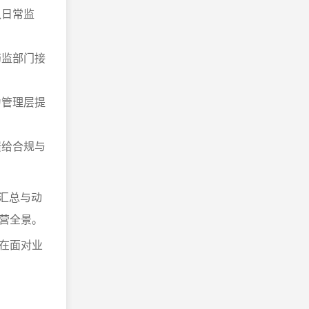
队日常监
药监部门接
为管理层提
馈给合规与
汇总与动
营全景。
在面对业