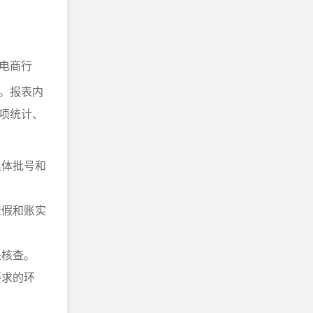
电商行
。报表内
项统计、
具体批号和
造假和账实
关核查。
要求的环