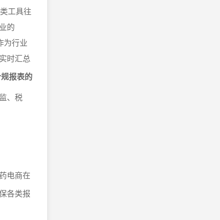
这类工具往
业的
作为行业
实时汇总
合规报表的
监、税
药电商在
保各类报