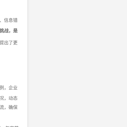
。
、信息错
挑战，是
提出了更
例，企业
况，动态
流，确保