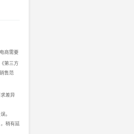
电商需要
《第三方
销售范
要求差异
失误。
息，稍有延