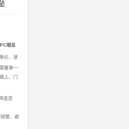
垒
PC端呈
单价、退
需要第一
路上、门
筛选流
间预警，避