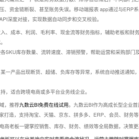
压、资金链断裂、甚至账务失误。移动端报表 app通过与ERP
API深度对接，实现数据自动同步和交叉校验。
收入、成本、利润、毛利率、现金流等财务指标，辅助老板和财
况。
各SKU库存数量、流转速度、滞销预警，帮助运营和采购部门
当某一产品出现断货、超储、负库存等异常，系统自动推送通知
支持，适合跨境电商或多平台业务线企业。
域，推荐
九数云BI免费在线试用
。九数云BI作为高成长型企业首选
卖家打造，支持淘宝、天猫、京东、拼多多、ERP、会员、财务
电商老板一键掌控销售、库存、财务、绩效等全局数据，决策