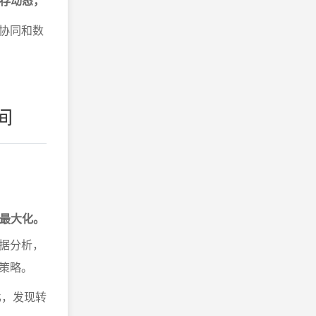
库存动态，
协同和数
间
润最大化。
据分析，
策略。
比，发现转