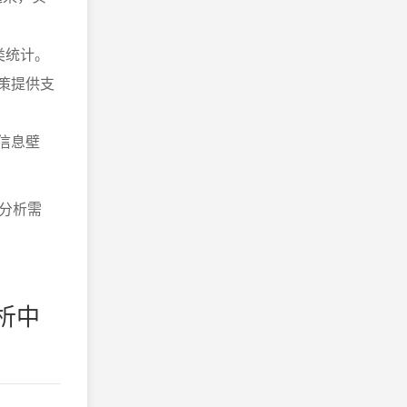
类统计。
策提供支
信息壁
分析需
析中