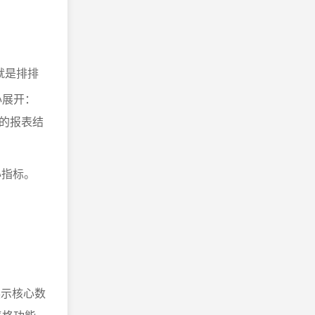
就是排排
心展开：
的报表结
心指标。
展示核心数