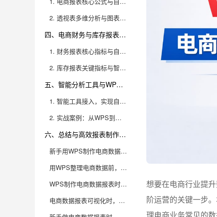
1. 电商报表核心公式与自动化计算实战
2. 透视表多维分析与图表可视化展示
四、电商财务与库存报表的关键指标及自动化处理方案
1. 财务报表核心指标与自动化监控
2. 库存报表关键指标与智能优化
五、智能分析工具与WPS联用，让报表制作流程高效升级
1. 智能工具接入，实现自动化与可视化升级
2. 实战案例：从WPS到九数云BI，一站式电商数据分析流程
六、总结与高效报表制作推荐
新手用WPS制作电商数据报表，常见的报表类型有哪些？各自适合分析什么场景？
用WPS整理电商数据前，数据源如何高效采集与清洗？新手常见误区有哪些？
想要在电商行业提升
WPS制作电商数据报表时，数据透视表和函数（如SUMIFS、VLOOKUP）在实际分析中怎么配合用？
阶运营的关键一步。
电商数据报表可视化时，WPS自带图表如何选择？有哪些进阶美化技巧能提升数据洞察力？
理电商业务常见的数
新手做电商数据报表时，如何避免数据分析“只看表面”而忽略业务洞察？