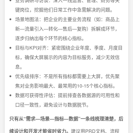
业务调研与访谈：深入一线运营、管理、财务等关
键岗位，挖掘他们日常工作中急需解决的问题。
场景地图法：把企业的主要业务流程（如：商品上
新—流量引入—转化—售后—复购）拆解成环节，
逐步归纳出每个环节的核心指标。
目标与KPI对齐：紧密围绕企业年度、季度、月度目
标，确保大屏展示的内容为目标服务，减少无效信
息。
优先级排序：不是所有指标都需要上大屏，优先聚
焦对业务影响最大、最常用的10-15个核心指标。
数据可获得性评估：提前排查各数据源的可用性和
口径一致性，避免设计与数据脱节。
只有从“需求—场景—指标—数据”一条线梳理清楚，后
续设计和开发才能省时省力。
建议用PRD文档、流程