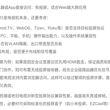
器或App直接访问：免投屏，适合Web端大屏应用
只是电视机本身，还要考虑：
oid TV、WebOS、Tizen、Roku等）是否支持目标投屏协议
PC、平板、手机）硬件输出能力，以及操作系统兼容性
否有VLAN隔离、出口带宽是否充裕
间布局，是否便于布线和信号覆盖
景为例：如果是固定会议室建议优先用HDMI直连，保证画质和
门协作，则可布置无线投屏接收器，结合企业级路由器优化信号
智能电视支持内置浏览器访问，这样可以绕过繁琐的投屏步骤，
又高效。
低端或老旧电视对新型投屏协议兼容性差，画面易失真或掉帧。
性，必要时可采购标准化的投屏盒子（如小米投屏、EZCast等