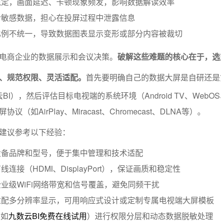
稳定，画面延迟、卡顿现象频发，影响数据解读效率
含敏感数据，担心在投屏过程中泄露信息
比例不统一，导致数据图表显示变形或部分内容被裁切
电商企业的数据展示和会议决策。
破解这些难题的核心在于，选
、规范权限、灵活适配。
首先要明确自己的数据大屏是自研还是
BI），然后评估目标电视端的系统环境（Android TV、WebOS、
（如AirPlay、Miracast、Chromecast、DLNA等）。
建议参考以下经验：
设备品牌和型号，便于集中管理和技术适配
连接（HDMI、DisplayPort），保证画质和稳定性
业级WiFi网络带宽和信号覆盖，避免同频干扰
适配多分辨率显示，可用响应式设计或定制专属电视端大屏模板
（如
九数云BI免费在线试用
）进行权限分层和动态数据脱敏处理