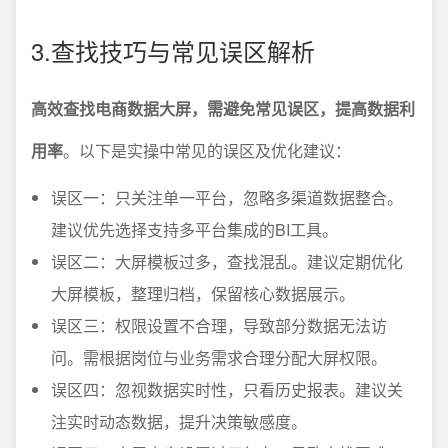
3.查找技巧与常见误区解析
高效查找电商数据大屏，需避免常见误区，提高数据利
用率
。以下是实操中常见的误区及优化建议：
误区一：只关注单一平台，忽略多渠道数据整合。
建议优先选择支持多平台集成的BI工具。
误区二：大屏模板过多，查找混乱。建议定期优化
大屏模板，整理归档，保留核心数据展示。
误区三：权限设置不合理，导致部分数据无法访
问。需根据岗位与业务需求合理分配大屏权限。
误区四：忽视数据实时性，只看历史报表。建议关
注实时动态数据，提升决策敏感度。