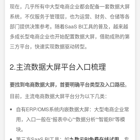
现在，几乎所有中大型电商企业都会配备一套数据大屏
系统，不仅服务于管理层，也为运营、财务、仓储等各
部门提供决策参考。随着SaaS BI工具的普及，越来越
多成长型电商企业也开始配置数据大屏，借助成熟的第
三方平台，快速实现数据驱动转型。
2.主流数据大屏平台入口梳理
要找到电商数据大屏，首要明确平台类型及入口路径
。
目前，主流电商数据大屏平台分为以下几类：
自有ERP/OMS系统内嵌数据大屏：大型电商企业常
用，入口一般在“报表中心”“数据分析”“智能BI”等模
块。
第三方SaaS BI工具：如
九数云BI免费在线试用
，专