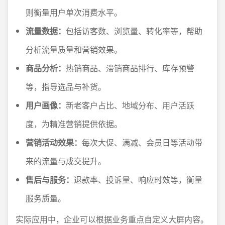
则衡量用户单次消费水平。
流量数据：
包括访客数、浏览量、转化率等，帮助
分析流量质量和营销效果。
商品分析：
热销商品、滞销商品排行、库存预警
等，指导选品与补货。
用户画像：
新老客户占比、地域分布、用户活跃
度，为精准营销提供依据。
营销活动效果：
每次大促、满减、会员日等活动带
来的流量与成交提升。
售后与服务：
退款率、投诉量、响应时效等，衡量
服务质量。
实际应用中，企业可以根据业务重点自定义大屏内容。