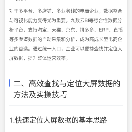
对于多平台、多店铺、多业务线的电商企业，数据整合
与可视化能力变得尤为重要。九数云BI等综合性数据分
析平台，支持淘宝、天猫、京东、拼多多、ERP、直播
等多渠道数据的自动采集和分析，成为高成长型电商企
业的首选。通过统一入口，企业可以便捷查找并定位大
屏数据，提升整体运营效率。
二、高效查找与定位大屏数据的
方法及实操技巧
1.快速定位大屏数据的基本思路