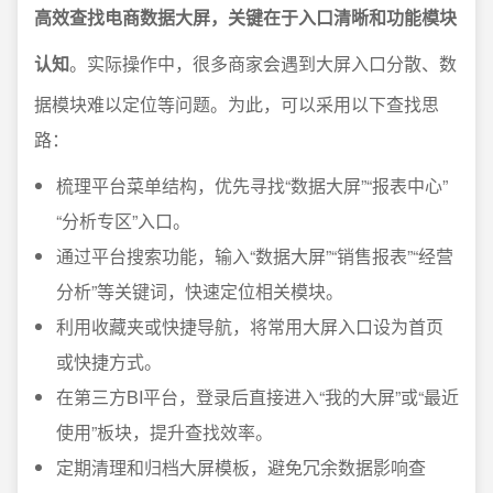
高效查找电商数据大屏，关键在于入口清晰和功能模块
认知
。实际操作中，很多商家会遇到大屏入口分散、数
据模块难以定位等问题。为此，可以采用以下查找思
路：
梳理平台菜单结构，优先寻找“数据大屏”“报表中心”
“分析专区”入口。
通过平台搜索功能，输入“数据大屏”“销售报表”“经营
分析”等关键词，快速定位相关模块。
利用收藏夹或快捷导航，将常用大屏入口设为首页
或快捷方式。
在第三方BI平台，登录后直接进入“我的大屏”或“最近
使用”板块，提升查找效率。
定期清理和归档大屏模板，避免冗余数据影响查