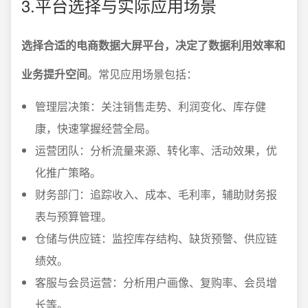
3.平台选择与实际应用场景
选择合适的电商数据大屏平台，决定了数据利用效率和
业务提升空间
。常见应用场景包括：
管理层决策：关注销售走势、利润变化、库存健
康，快速掌握经营全局。
运营团队：分析流量来源、转化率、活动效果，优
化推广策略。
财务部门：追踪收入、成本、毛利率，辅助财务报
表与预算管理。
仓储与供应链：监控库存结构、缺货预警、供应链
绩效。
客服与会员运营：分析用户画像、复购率、会员增
长等。