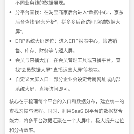
不同业务线的数据展现。
分平台查找：在淘宝商家后台进入“数据中心”，京东
后台查找“经营分析”，拼多多后台访问“店铺数据大
屏”。
ERP系统大屏定位：进入ERP报表中心，筛选销
售、库存、财务等专题大屏。
会员与直播大屏：在会员管理工具或直播平台，查
找“会员数据大屏”“直播运营大屏”等模块。
自定义大屏入口：部分企业会设定专属网址或内部
系统大屏，直接访问即可。
核心在于梳理每个平台的入口和数据分布，建立统一的
查找习惯与流程。同时，利用SaaS BI平台的数据整合
能力，将多平台数据汇聚在一个大屏中，极大提升定位
和分析效率。