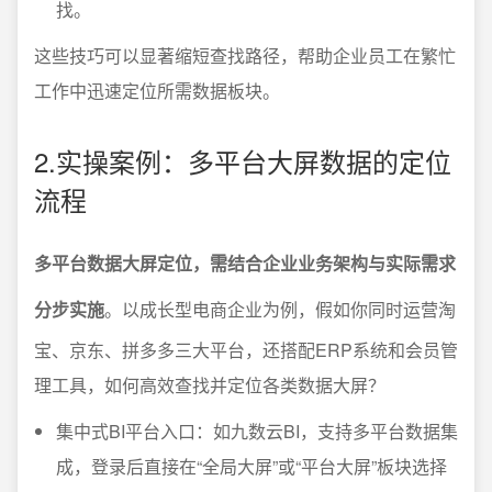
找。
这些技巧可以显著缩短查找路径，帮助企业员工在繁忙
工作中迅速定位所需数据板块。
2.实操案例：多平台大屏数据的定位
流程
多平台数据大屏定位，需结合企业业务架构与实际需求
分步实施
。以成长型电商企业为例，假如你同时运营淘
宝、京东、拼多多三大平台，还搭配ERP系统和会员管
理工具，如何高效查找并定位各类数据大屏？
集中式BI平台入口：如九数云BI，支持多平台数据集
成，登录后直接在“全局大屏”或“平台大屏”板块选择