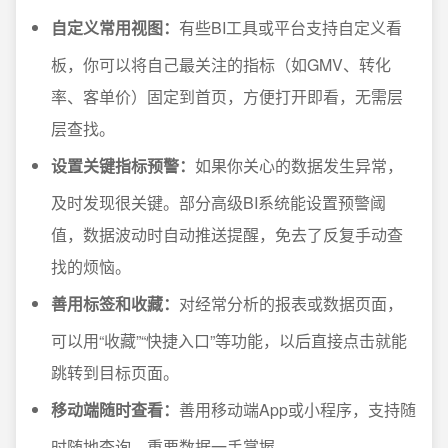
自定义常用视图：
有些BI工具或平台支持自定义看
板，你可以将自己最关注的指标（如GMV、转化
率、客单价）固定到首页，方便打开即看，无需层
层查找。
设置关键指标预警：
如果你关心的数据发生异常，
及时发现很关键。部分高级BI系统能设置预警阈
值，数据波动时自动推送提醒，免去了反复手动查
找的烦恼。
善用标签和收藏：
对经常分析的报表或数据页面，
可以用“收藏”“快捷入口”等功能，以后直接点击就能
跳转到目标页面。
移动端随时查看：
善用移动端App或小程序，支持随
时随地查询，重要数据一手掌握。