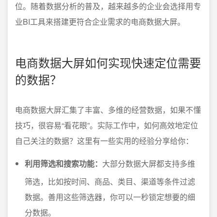
位。随着数据分析的普及，越来越多的企业会选择用专
业BI工具来搭建更符合企业需求的电商数据大屏。
电商数据大屏如何实现快速定位需要
的数据？
电商数据大屏汇集了丰富、多维的经营数据，如果不懂
技巧，很容易“看花眼”。实际工作中，如何高效地定位
自己关注的数据？这里有一些实用的经验分享给你：
利用筛选和搜索功能：
大部分数据大屏都支持多维
筛选，比如按时间、商品、类目、渠道等条件过滤
数据。善用这些筛选器，你可以一秒锁定想要的细
分数据。