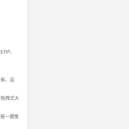
ERP、
老板、运
持拖拽式大
月报一键推