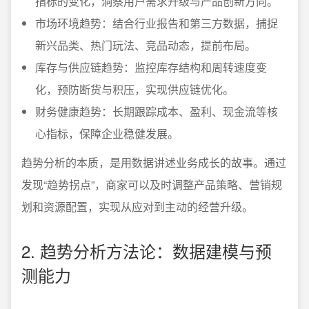
指标的变化，洞察用户需求升级与产品创新方向。
市场环境趋势：结合行业报告和第三方数据，捕捉
新兴品类、热门玩法、竞品动态，提前布局。
库存与供应链趋势：监控库存结构和周转速度变
化，预防断货与积压，实现供应链优化。
财务健康趋势：长期跟踪成本、盈利、现金流等核
心指标，保障企业稳健发展。
趋势分析的本质，是用数据讲述业务成长的故事。通过
发现“趋势拐点”，商家可以及时调整产品策略、营销规
划和资源配置，实现从应对到主动的经营升级。
2. 趋势分析方法论：数据建模与预
测能力