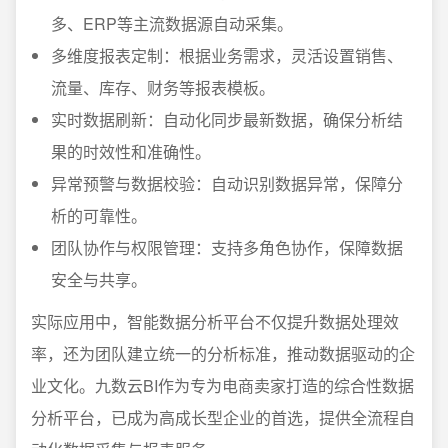
多、ERP等主流数据源自动采集。
多维度报表定制：根据业务需求，灵活设置销售、
流量、库存、财务等报表模板。
实时数据刷新：自动化同步最新数据，确保分析结
果的时效性和准确性。
异常预警与数据校验：自动识别数据异常，保障分
析的可靠性。
团队协作与权限管理：支持多角色协作，保障数据
安全与共享。
实际应用中，智能数据分析平台不仅提升数据处理效
率，还为团队建立统一的分析标准，推动数据驱动的企
业文化。九数云BI作为专为电商卖家打造的综合性数据
分析平台，已成为高成长型企业的首选，提供全流程自