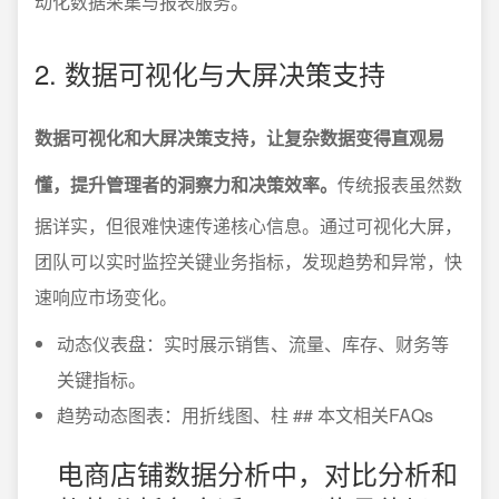
动化数据采集与报表服务。
2. 数据可视化与大屏决策支持
数据可视化和大屏决策支持，让复杂数据变得直观易
懂，提升管理者的洞察力和决策效率。
传统报表虽然数
据详实，但很难快速传递核心信息。通过可视化大屏，
团队可以实时监控关键业务指标，发现趋势和异常，快
速响应市场变化。
动态仪表盘：实时展示销售、流量、库存、财务等
关键指标。
趋势动态图表：用折线图、柱 ## 本文相关FAQs
电商店铺数据分析中，对比分析和