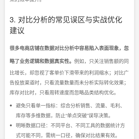
3. 对比分析的常见误区与实战优化
建议
很多电商店铺在数据对比分析中容易陷入表面现象，忽
略了业务逻辑和数据真实性。
例如，只关注销售额的同
比增长，却忽视了客单价下滑带来的利润缩水；对比广
告投放渠道时，只看流量数量而未分析实际转化效果；
库存对比时，只看周转速度而忽略品类结构优化。
避免只看单一指标：综合分析销售、流量、毛利、
库存等多维数据，防止“单点突破”误导决策。
明晰数据口径：不同平台、不同工具的数据统计方
式可能不同，需统一口径，确保对比结果有效。