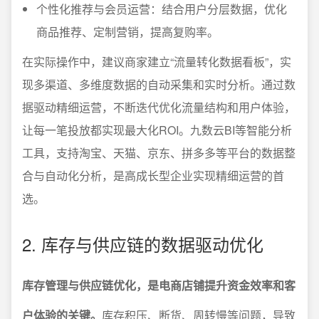
个性化推荐与会员运营：结合用户分层数据，优化
商品推荐、定制营销，提高复购率。
在实际操作中，建议商家建立“流量转化数据看板”，实
现多渠道、多维度数据的自动采集和实时分析。通过数
据驱动精细运营，不断迭代优化流量结构和用户体验，
让每一笔投放都实现最大化ROI。九数云BI等智能分析
工具，支持淘宝、天猫、京东、拼多多等平台的数据整
合与自动化分析，是高成长型企业实现精细运营的首
选。
2. 库存与供应链的数据驱动优化
库存管理与供应链优化，是电商店铺提升资金效率和客
户体验的关键。
库存积压、断货、周转慢等问题，导致