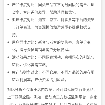
产品维度对比：同类产品在不同时间段的销量、退
货率、客户评价差异，帮助选品和优化。
渠道维度对比：淘宝、京东、拼多多等平台的流量
与订单表现，为资源投放和运营重心提供数据支
持。
用户群体对比：新客与老客的复购率、客单价变
化，指导会员营销与客户分层管理。
活动效果对比：不同促销活动、直播场次的引流与
转化，优化营销策略。
库存与财务对比：不同仓库、不同产品线的库存周
转及利润率，降低资金占用风险。
对比分析不仅限于店内数据，还可以延展到行业竞品、
上下游供应链。例如，借助第三方数据监测平台，商家
可以和行业标杆进行横向对比，找到自身短板，及时调