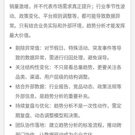
销量激增，并不代表市场需求真正提升；行业季节性波
动、政策变化、平台规则调整等，都可能导致数据异
常。只有结合业务实际和外部环境，趋势分析才能发挥
最大价值。
剔除异常值：对节假日、特殊活动、突发事件等导
致的数据异常，需进行归因处理，避免误导。
关注结构性变化：不只是看总量趋势，更要关注各
品类、渠道、用户层级的结构调整。
结合外部数据：行业报告、竞品动态、政策法规等
外部信息，是趋势分析的重要补充。
持续复盘与优化：趋势分析不是一次性动作，需定
期复盘、动态调整模型和决策。
团队协作落地：建立趋势分析的标准流程，推动跨
部门协作，让数据驱动成为企业文化。