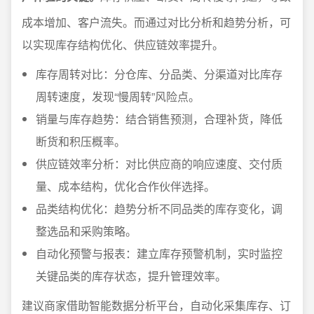
成本增加、客户流失。而通过对比分析和趋势分析，可
以实现库存结构优化、供应链效率提升。
库存周转对比：分仓库、分品类、分渠道对比库存
周转速度，发现“慢周转”风险点。
销量与库存趋势：结合销售预测，合理补货，降低
断货和积压概率。
供应链效率分析：对比供应商的响应速度、交付质
量、成本结构，优化合作伙伴选择。
品类结构优化：趋势分析不同品类的库存变化，调
整选品和采购策略。
自动化预警与报表：建立库存预警机制，实时监控
关键品类的库存状态，提升管理效率。
建议商家借助智能数据分析平台，自动化采集库存、订