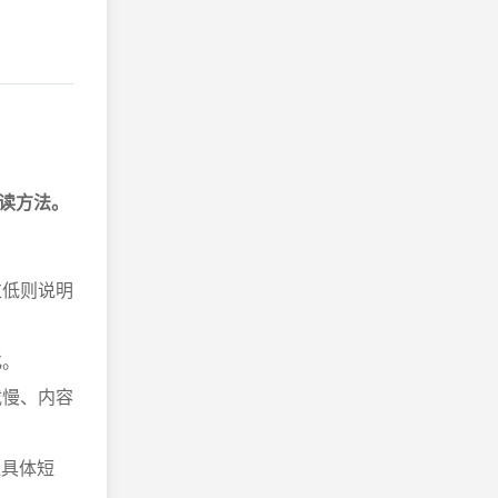
读方法。
过低则说明
化。
载慢、内容
位具体短