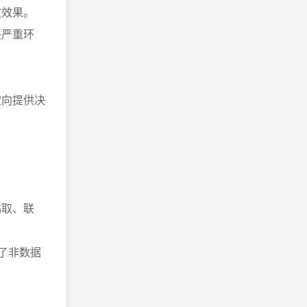
放效果。
失严重环
。
定向提供决
钻取、联
低了非数据