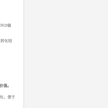
OI偏
焦转化短
价值。
变化，便于