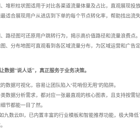
图、堆积柱状图适用于对比各渠道流量体量及占比，直观展现投
图最适合展现用户从进店到下单的每个节点转化率，帮助找出流
图、路径图可还原用户跳转行为，揭示高价值路径和流量浪费点
地图、分布地图可直观看到各区域流量分布，为区域运营和广告
让数据“说人话”，真正服务于业务决策。
的数据可视化，容易让团队陷入“花哨但无用”的陷阱。
一类数据分析需求，都对应一张最直观的核心图表，且支持按需
到细节都能一目了然。
I工具如九数云BI，已内置丰富的行业模板和智能推荐功能，极大降
槛。