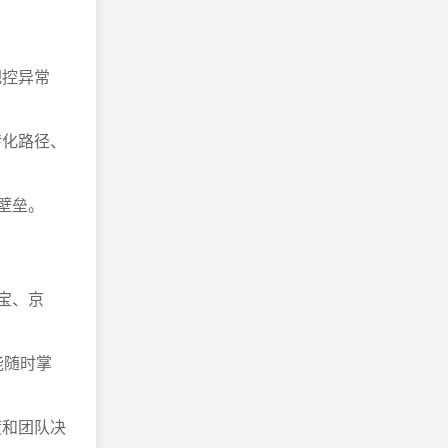
把控异常
转化路径、
壁垒。
淘宝、京
能随时掌
度和团队决