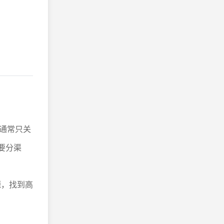
通常只关
要分渠
源，找到高
。