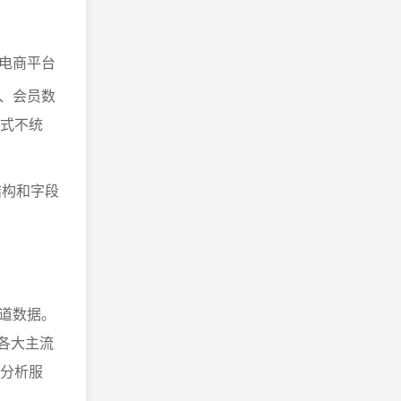
电商平台
、会员数
格式不统
结构和字段
。
。
道数据。
接各大主流
据分析服