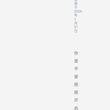
表
于
2026
年
1
月
21
日
你
是
不
是
刚
刚
开
启