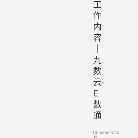
工
作
内
容
｜
九
数
云-
E
数
通
CrimsonEcho
发