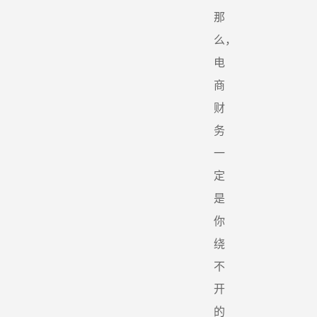
那
么，
电
商
财
务
一
定
是
你
绕
不
开
的