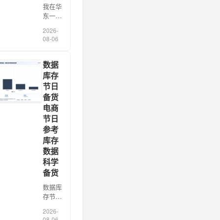
我在华
东一家
乳品企
2026-
业做库
08-06
存数据
盘点
时，看
数据
到冷链
库存
仓角落
节日
堆着一
备货
批即将
电商
过期的
节日
巴氏
奶，当
参考
天报废
库存
金额
数据
21.3万
科学
元。业
备货
务经
[…]
数据库
存节日
备货
2026-
电商节
08-06