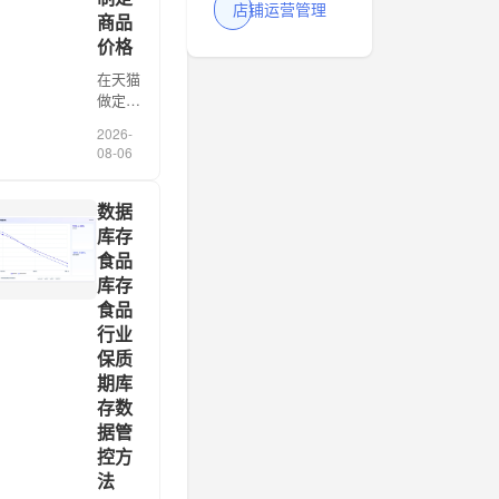
店铺运营管理
商品
价格
在天猫
做定价
服务的
2026-
这八
08-06
年，我
见过最
贵的误
数据
解，是
库存
以为
食品
“参考
库存
竞品数
食品
据定
行业
价”就
是把对
保质
手
期库
TOP20
存数
的
据管
SKU
控方
拉一
法
[…]