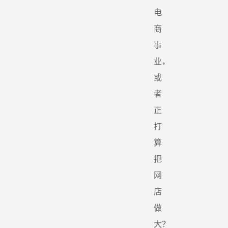
电
商
事
业，
或
者
正
打
算
把
网
店
做
大？