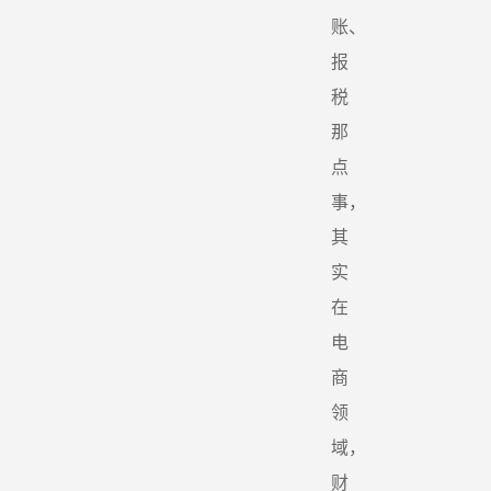
账、
报
税
那
点
事，
其
实
在
电
商
领
域，
财