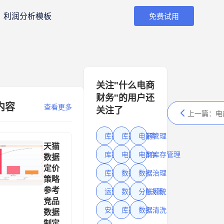
利润分析模板
免费试用
关注"什么电商
财务"的用户还
内容
查看更多
关注了
上一篇：
电商
库存管理系统
库存准确率
电商管理
天猫
库存管理
电商进销存
电商库存管理
数据
定价
库存周转率
数据分析
数据治理
策略
参考
运营工具
数据驱动决策
分账系统
竞品
安全库存
库存周转
数据清洗
数据
制定