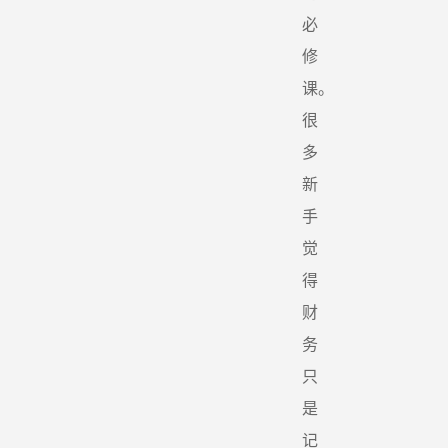
必
修
课。
很
多
新
手
觉
得
财
务
只
是
记