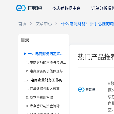
多店铺数据中台
订单分析模
首页
文章中心
什么电商财务？新手必懂的电商
目录
什
一、电商财务的定义与独特价值
热门产品推
么
1. 电商财务的本质与传统财务的区别
电
2. 电商财务的价值体现与现实挑战
商
二、电商企业财务工作的核心内容详解
财
E
1. 订单数据与收入核算
据
务？
京
2. 成本与费用管理
新
直
3. 库存管理与资金流动
案
手