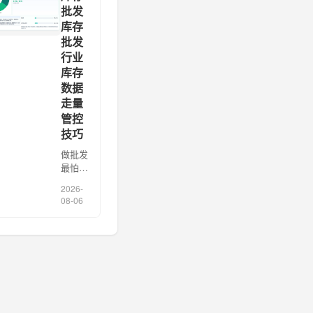
销存系
批发
统里的
库存
库存数
批发
字”当
行业
成“真
实库
库存
存”，
数据
结果大
走量
促前才
管控
发现系
技巧
统显
[…]
做批发
最怕的
不是没
2026-
生意，
08-06
而是库
存数据
看起来
“都
有”，
真正补
货时却
不知道