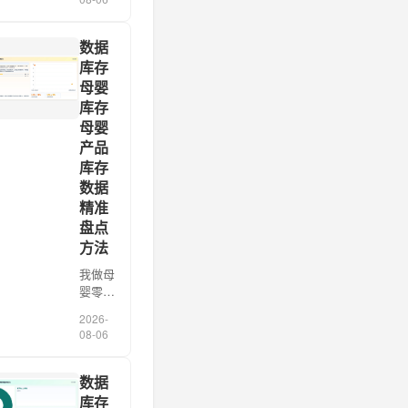
日参考
库存数
据科学
数据
备货
库存
很多人
母婴
以为
库存
“数据
母婴
库存节
产品
日备
货”就
库存
是把历
数据
史销售
精准
表拉出
盘点
来，乘
方法
上一个
[…]
我做母
婴零售
数字化
2026-
咨询这
08-06
几年，
见过太
多门店
数据
把“进
库存