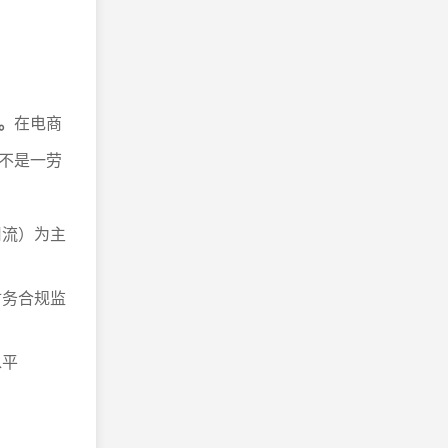
。
在电商
不是一劳
用流）为主
财务合规监
水平