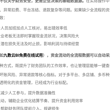
不仅关乎财务安全，更是企业决策的基础数据源。
在实际操作中
、异常扣费、平台冻结、退款复杂等问题。如果缺少全流程的资
致：
务人员加班加点人工核对，易出错效率低
企业老板无法即时掌握现金流状况，决策风险大
，潜在损失无法及时止损，影响利润与持续经营
如
九数云BI免费在线试用
），资金流动的全流程数据可以自动采
种方式，既提升了财务团队的工作效率，也让管理层能够一键查
坏账风险、异常退款等核心指标。对于多平台、多店铺、多币种
透明化的资金管理，已经成为行业标配。
大减少人工参与，提升数据准确性
流动，辅助企业优化结算节奏、提升资金利用效率
，帮助财务团队提前介入，规避损失