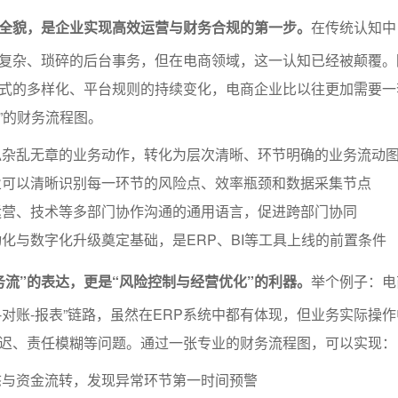
全貌，是企业实现高效运营与财务合规的第一步。
在传统认知中
复杂、琐碎的后台事务，但在电商领域，这一认知已经被颠覆。
式的多样化、平台规则的持续变化，电商企业比以往更加需要一
”的财务流程图。
似杂乱无章的业务动作，转化为层次清晰、环节明确的业务流动
业可以清晰识别每一环节的风险点、效率瓶颈和数据采集节点
运营、技术等多部门协作沟通的通用语言，促进跨部门协同
化与数字化升级奠定基础，是ERP、BI等工具上线的前置条件
务流”的表达，更是“风险控制与经营优化”的利器。
举个例子：电
款-对账-报表”链路，虽然在ERP系统中都有体现，但业务实际操
迟、责任模糊等问题。通过一张专业的财务流程图，可以实现：
态与资金流转，发现异常环节第一时间预警