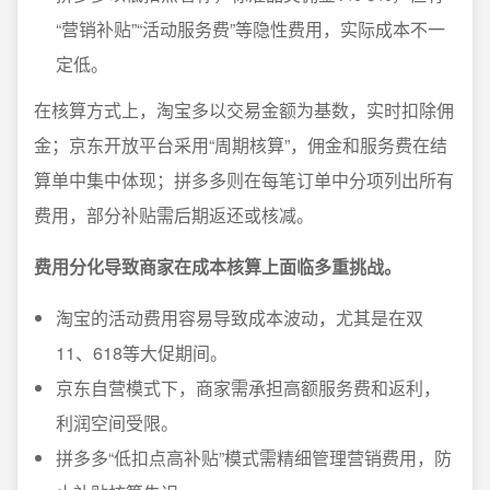
“营销补贴”“活动服务费”等隐性费用，实际成本不一
定低。
在核算方式上，淘宝多以交易金额为基数，实时扣除佣
金；京东开放平台采用“周期核算”，佣金和服务费在结
算单中集中体现；拼多多则在每笔订单中分项列出所有
费用，部分补贴需后期返还或核减。
费用分化导致商家在成本核算上面临多重挑战。
淘宝的活动费用容易导致成本波动，尤其是在双
11、618等大促期间。
京东自营模式下，商家需承担高额服务费和返利，
利润空间受限。
拼多多“低扣点高补贴”模式需精细管理营销费用，防