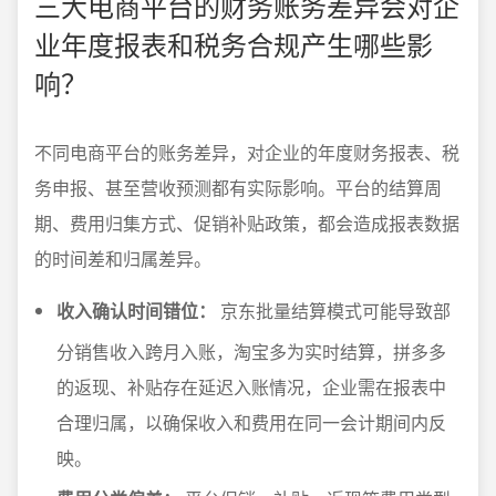
三大电商平台的财务账务差异会对企
业年度报表和税务合规产生哪些影
响？
不同电商平台的账务差异，对企业的年度财务报表、税
务申报、甚至营收预测都有实际影响。平台的结算周
期、费用归集方式、促销补贴政策，都会造成报表数据
的时间差和归属差异。
收入确认时间错位：
京东批量结算模式可能导致部
分销售收入跨月入账，淘宝多为实时结算，拼多多
的返现、补贴存在延迟入账情况，企业需在报表中
合理归属，以确保收入和费用在同一会计期间内反
映。