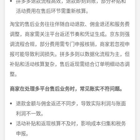
拼多多退款流程高效，退款即刻到账，部分补贴和
活动费用在售后环节需重新核算。
淘宝的售后业务往往伴随自动退款、佣金退还和服务费
调整，商家需关注平台返还节奏和凭证生成。京东则强
调流程合规，部分费用需专门申报核销，商家若忽视申
报可能导致利润损失。拼多多则以数据化流程为主，但
补贴和活动核算复杂，售后返现需结合订单明细动态调
整。
商家在处理多平台售后业务时，常见账实不符问题。
退款金额与佣金返还不同步，导致实际利润与账面
利润不一致。
活动补贴和返现核算不及时，影响成本归集和税务
申报。