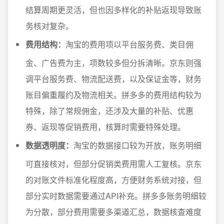
结算周期更灵活，但也因多样化的补贴返现导致账
务核对复杂。
费用结构：
淘宝的费用项以平台服务费、类目佣
金、广告费为主，项数较多但分拆清晰。京东则强
调平台服务费、物流配送费，以及保证金等，财务
账目偏重履约及物流相关。拼多多的费用结构较为
特殊，除了常规佣金，还涉及大量的补贴、优惠
券、返现等促销费用，核算时需要特殊处理。
数据透明度：
淘宝的数据接口较为开放，账务明细
可直接核对，但部分促销类费用需人工复核。京东
的对账文件标准化程度高，方便财务系统对接，但
部分实时数据需要通过API补充。拼多多账务明细较
为分散，部分费用需要多渠道汇总，数据核查难度