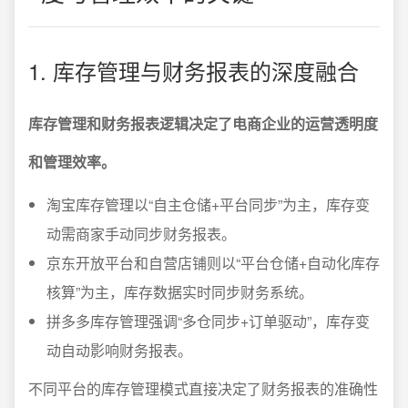
1. 库存管理与财务报表的深度融合
库存管理和财务报表逻辑决定了电商企业的运营透明度
和管理效率。
淘宝库存管理以“自主仓储+平台同步”为主，库存变
动需商家手动同步财务报表。
京东开放平台和自营店铺则以“平台仓储+自动化库存
核算”为主，库存数据实时同步财务系统。
拼多多库存管理强调“多仓同步+订单驱动”，库存变
动自动影响财务报表。
不同平台的库存管理模式直接决定了财务报表的准确性