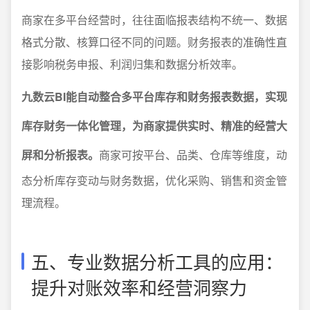
商家在多平台经营时，往往面临报表结构不统一、数据
格式分散、核算口径不同的问题。财务报表的准确性直
接影响税务申报、利润归集和数据分析效率。
九数云BI能自动整合多平台库存和财务报表数据，实现
库存财务一体化管理，为商家提供实时、精准的经营大
屏和分析报表。
商家可按平台、品类、仓库等维度，动
态分析库存变动与财务数据，优化采购、销售和资金管
理流程。
五、专业数据分析工具的应用：
提升对账效率和经营洞察力