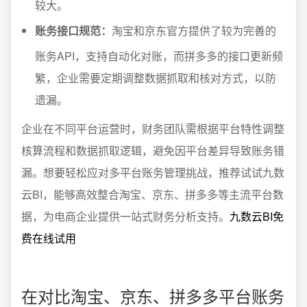
较大。
账务接口规范：
淘宝和京东官方提供了较为完善的
账务API，支持自动化对账，而拼多多的接口更新频
繁，企业需要定期调整数据抓取和核对方式，以防
遗漏。
企业在不同平台运营时，财务团队需根据平台特性调整
核算流程和数据抓取逻辑，避免因平台差异导致账务错
漏。想要轻松应对多平台账务管理挑战，推荐试试九数
云BI，能够高效整合淘宝、京东、拼多多等主流平台数
据，为电商企业提供一站式财务分析支持。
九数云BI免
费在线试用
在对比淘宝、京东、拼多多平台账务