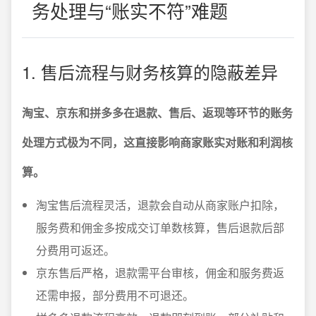
务处理与“账实不符”难题
1. 售后流程与财务核算的隐蔽差异
淘宝、京东和拼多多在退款、售后、返现等环节的账务
处理方式极为不同，这直接影响商家账实对账和利润核
算。
淘宝售后流程灵活，退款会自动从商家账户扣除，
服务费和佣金多按成交订单数核算，售后退款后部
分费用可返还。
京东售后严格，退款需平台审核，佣金和服务费返
还需申报，部分费用不可退还。