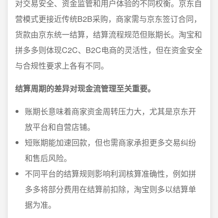
对交易安全、资金监管和用户体验的不同权衡。京东自
营模式更接近传统B2B采购，商家需与京东签订合同，
货款由京东统一结算，结算流程规范但账期长。淘宝和
拼多多则体现C2C、B2C电商的灵活性，但在资金安全
与合规性要求上各有不同。
结算周期的差异对现金流管理至关重要。
账期长意味着商家资金周转压力大，尤其是京东开
放平台和自营店铺。
短账期能加速回款，但也需商家承担更多交易纠纷
和售后风险。
不同平台的结算规则影响利润核算准确性，例如拼
多多将部分费用在结算前扣除，淘宝则多以结算单
据为准。