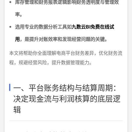
库存管理和财务报表逻辑影响财务透明度与管理效
率。
选用专业的数据分析工具如
九数云BI免费在线试
用
，是提升对账效率和发现经营问题的关键。
本文将帮助你全面理解电商平台财务差异，优化财务流
程，规避经营风险，提升数据管理能力。
一、平台账务结构与结算周期：
决定现金流与利润核算的底层逻
辑