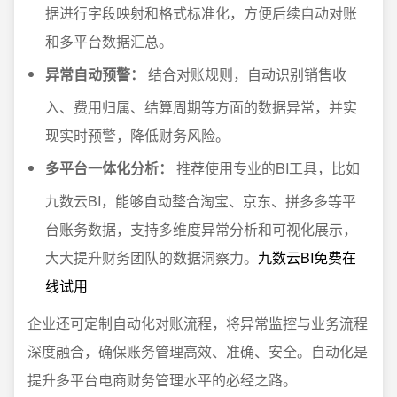
据进行字段映射和格式标准化，方便后续自动对账
和多平台数据汇总。
异常自动预警：
结合对账规则，自动识别销售收
入、费用归属、结算周期等方面的数据异常，并实
现实时预警，降低财务风险。
多平台一体化分析：
推荐使用专业的BI工具，比如
九数云BI，能够自动整合淘宝、京东、拼多多等平
台账务数据，支持多维度异常分析和可视化展示，
大大提升财务团队的数据洞察力。
九数云BI免费在
线试用
企业还可定制自动化对账流程，将异常监控与业务流程
深度融合，确保账务管理高效、准确、安全。自动化是
提升多平台电商财务管理水平的必经之路。