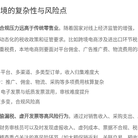
务环境的复杂性与风险点
合规压力远高于传统零售业
。随着国家对线上经济监管的增强，
动态化的税收政策和征管要求。比如跨境电商涉及进出口环节税
重税费，本地电商则要面对平台佣金、广告推广费、物流费用的
多平台、多渠道、多类型订单，收入归集难度大
杂：推广、佣金、物流、采购等多项费用核算复杂
：电子发票与纸质发票混用，审核难度提升
策多变，合规风险高
偷漏税、虚开发票等高风险行为
。通过对销售收入、采购支出、
财务审核员可以及时发现虚报收入、虚列成本、票据不合规、税
稽查重点关注的高风险环节（如大额促销返利、关联交易、预收