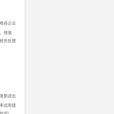
电商企业
、增值
税务处理
发票进出
率适用错
款项），