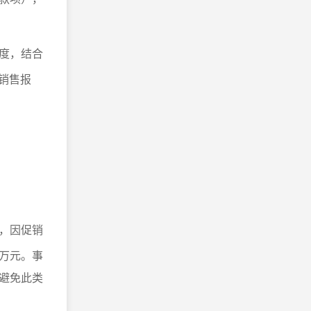
度，结合
销售报
，因促销
万元。事
避免此类