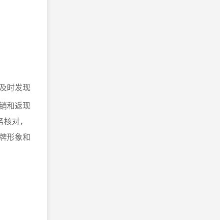
及时发现
销和返现
务核对，
牌形象和