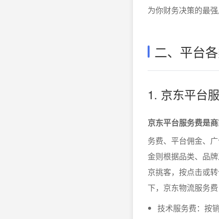
为你财务决策的最强
二、平台各
1. 京东平台
京东平台服务费是商
务费、平台佣金、广
金则根据品类、品牌
京挑客，按点击或转
下，京东物流服务费
技术服务费：按销