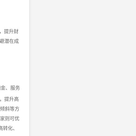
，提升财
避潜在成
佣金、服务
，提升高
量倾斜等方
商家则可优
高转化、