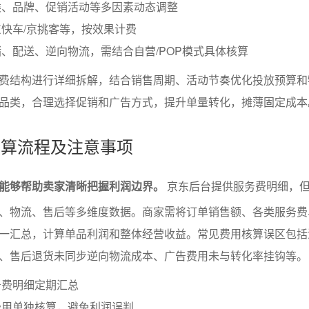
类、品牌、促销活动等多因素动态调整
快车/京挑客等，按效果计费
、配送、逆向物流，需结合自营/POP模式具体核算
费结构进行详细拆解，结合销售周期、活动节奏优化投放预算和
品类，合理选择促销和广告方式，提升单量转化，摊薄固定成本
用核算流程及注意事项
能够帮助卖家清晰把握利润边界。
京东后台提供服务费明细，
、物流、售后等多维度数据。商家需将订单销售额、各类服务费
一汇总，计算单品利润和整体经营收益。常见费用核算误区包括
、售后退货未同步逆向物流成本、广告费用未与转化率挂钩等。
务费明细定期汇总
费用单独核算，避免利润误判