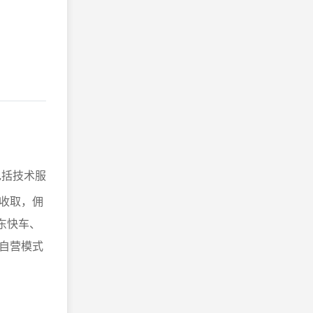
括技术服
收取，佣
东快车、
自营模式