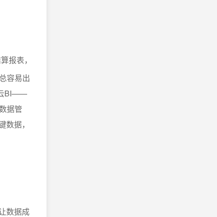
结算报表，
总容易出
BI——
数据管
键数据，
让数据成