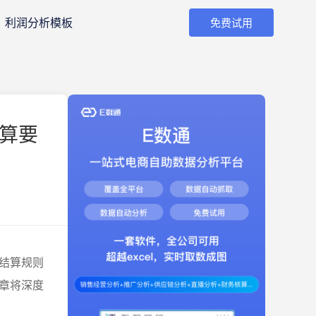
利润分析模板
免费试用
核算要
结算规则
章将深度