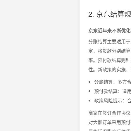
2. 京东结算
京东近年来不断优化
分账结算主要适用于
定，将货款分别结算
率。预付款结算则针
性。新政策的实施，
分账结算：多方
预付款结算：适
政策风险提示：
商家在签订合作协议
对大额订单采用预付