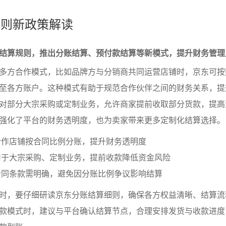
规则新政策解读
结算规则，推出分账结算、预付款结算等新模式，提升财务管理
多方合作模式，比如品牌方与分销商共同运营店铺时，京东可按
至各方账户。这种模式有助于规范合作伙伴之间的财务关系，提
对部分大宗采购或定制业务，允许商家提前收取部分货款，提高
强化了平台的财务透明度，也为卖家带来更多定制化结算选择。
合作店铺按合同比例分账，提升财务透明度
用于大宗采购、定制业务，提前收款降低资金风险
合同条款需明确，避免因分账比例争议影响结算
时，要仔细研读京东分账结算细则，确保各方权益清晰、结算流
款模式时，建议与平台确认结算节点，合理安排发货与收款进度