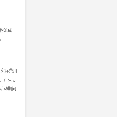
物流成
。
但实际费用
、广告支
活动期间