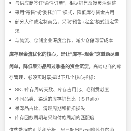
与供应商签订“柔性订单”，根据销售反馈灵活调整
采用“寄售”或“委托加工”模式，降低库存资金占用
部分大件或定制商品，采取“预售+定金”模式锁定需
求
与物流、仓储企业深度合作，减少仓储滞留成本
库存现金流优化的核心，是让“库存=现金”这道题尽量
简单，降低呆滞品和过季品的资金沉淀。
高端电商的库
存管理，必须实时掌握以下几个核心指标：
SKU库存周转天数、库存占用比、毛利贡献度
不同品类、渠道的库存销售比（IS Ratio）
呆滞品占比、清理周期和折扣损失
库存回款周期与采购付款周期的匹配度
这些数据的汇总和分析，早已超出Excel能胜任的范