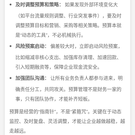
及时调整预算和策略：
如果发现外部环境变化大
（如平台流量规则调整、行业突发事件），要及时
调整预算目标和营销、采购等相关策略。预算本就
是“动态的工具”，不必机械执行。
风险预案启动：
偏差较大时，立即启动风险预案，
比如缩减非核心支出、加强库存清理、加速回款、
引入短期融资等，保障企业现金流安全。
加强团队沟通：
让所有业务负责人都参与进来，明
确责任分工，共同攻关。预算管理不是财务一家的
事，只有团队协作，才能补齐短板。
预算是经营的“指南针”，不是“紧箍咒”。关键在于动态
监控、及时复盘、灵活调整，才能让企业越做越稳，越
走越远。