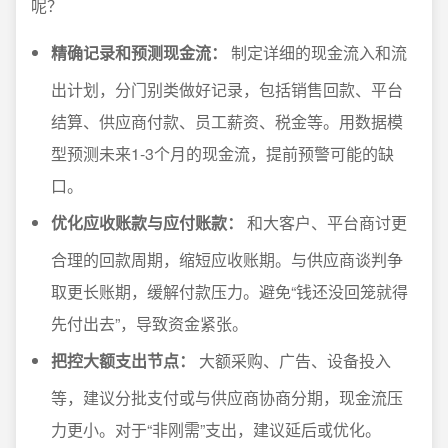
呢？
精确记录和预测现金流：
制定详细的现金流入和流
出计划，分门别类做好记录，包括销售回款、平台
结算、供应商付款、员工薪资、税金等。用数据模
型预测未来1-3个月的现金流，提前预警可能的缺
口。
优化应收账款与应付账款：
和大客户、平台商讨更
合理的回款周期，缩短应收账期。与供应商谈判争
取更长账期，缓解付款压力。避免“钱还没回笼就得
先付出去”，导致资金紧张。
把控大额支出节点：
大额采购、广告、设备投入
等，建议分批支付或与供应商协商分期，现金流压
力更小。对于“非刚需”支出，建议延后或优化。