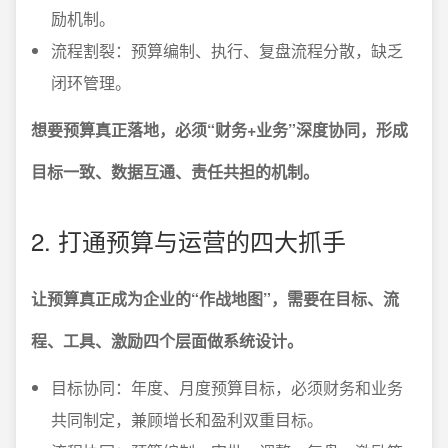
励机制。
流程割裂：预算编制、执行、复盘流程分散，缺乏
闭环管理。
想要预算真正落地，必须“财务+业务”深度协同，形成
目标一致、数据互通、责任共担的机制。
2. 打通预算与运营的四大抓手
让预算真正成为企业的“作战地图”，需要在目标、流
程、工具、激励四个层面做系统设计。
目标协同：年度、月度预算目标，必须财务和业务
共同制定，兼顾增长和盈利双重目标。