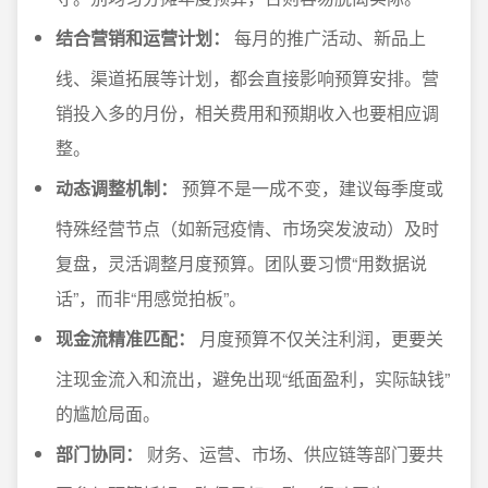
结合营销和运营计划：
每月的推广活动、新品上
线、渠道拓展等计划，都会直接影响预算安排。营
销投入多的月份，相关费用和预期收入也要相应调
整。
动态调整机制：
预算不是一成不变，建议每季度或
特殊经营节点（如新冠疫情、市场突发波动）及时
复盘，灵活调整月度预算。团队要习惯“用数据说
话”，而非“用感觉拍板”。
现金流精准匹配：
月度预算不仅关注利润，更要关
注现金流入和流出，避免出现“纸面盈利，实际缺钱”
的尴尬局面。
部门协同：
财务、运营、市场、供应链等部门要共