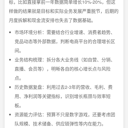
标，比如直接拿前一年数据简单增长10%-20%，但这
样做的结果就是目标和实际业务发展严重脱节，后期的
月度拆解和现金流安排也失去了数据基础。
市场环境分析：需要结合行业增速、消费者趋势、
竞品动态等外部数据，判断电商平台的合理增长区
间。
业务结构梳理：拆分各大业务线（如自营、分销、
直播、会员等），明晰各自的核心增长点与风险
点。
历史数据复盘：利用过去2-3年的营收、毛利、费
用、净利润等关键指标，识别增长瓶颈与效率短
板。
资源能力评估：预算不只是数字游戏，还要考虑团
队规模、技术储备、供应链弹性等内在能力。