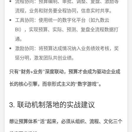
流程协同：预算编制、审批、调整、复盘、激励等
流程，业务和财务要全程协同，信息实时共享。
工具协同：使用统一的数字化平台（如九数云
BI），实现预算、实际、预测、复盘全流程数据打
通。
激励协同：将预算达成情况纳入业务绩效考核，奖
惩分明，激发团队共创业绩。
只有“财务+业务”深度联动，预算才会成为驱动企业成
长的核心引擎，而非形式主义的“数字游戏”。
3. 联动机制落地的实战建议
想让预算体系“活”起来，必须从组织、流程、文化三个