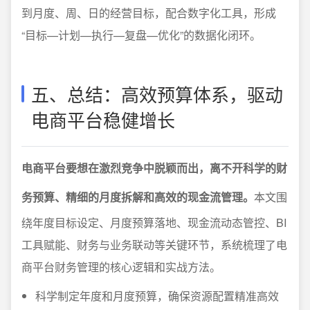
到月度、周、日的经营目标，配合数字化工具，形成
“目标—计划—执行—复盘—优化”的数据化闭环。
五、总结：高效预算体系，驱动
电商平台稳健增长
电商平台要想在激烈竞争中脱颖而出，离不开科学的财
务预算、精细的月度拆解和高效的现金流管理。
本文围
绕年度目标设定、月度预算落地、现金流动态管控、BI
工具赋能、财务与业务联动等关键环节，系统梳理了电
商平台财务管理的核心逻辑和实战方法。
科学制定年度和月度预算，确保资源配置精准高效