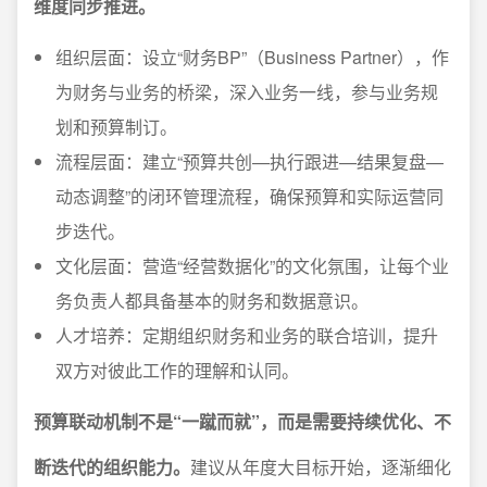
维度同步推进。
组织层面：设立“财务BP”（Business Partner），作
为财务与业务的桥梁，深入业务一线，参与业务规
划和预算制订。
流程层面：建立“预算共创—执行跟进—结果复盘—
动态调整”的闭环管理流程，确保预算和实际运营同
步迭代。
文化层面：营造“经营数据化”的文化氛围，让每个业
务负责人都具备基本的财务和数据意识。
人才培养：定期组织财务和业务的联合培训，提升
双方对彼此工作的理解和认同。
预算联动机制不是“一蹴而就”，而是需要持续优化、不
断迭代的组织能力。
建议从年度大目标开始，逐渐细化