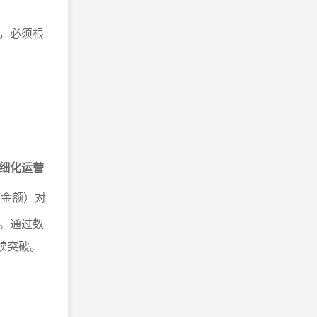
，必须根
细化运营
费金额）对
。通过数
续突破。