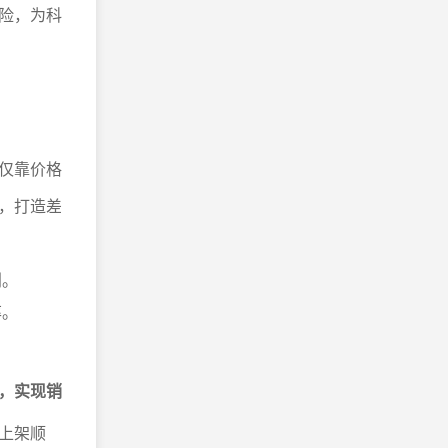
险，为科
仅靠价格
，打造差
利。
率。
。
，实现销
上架顺